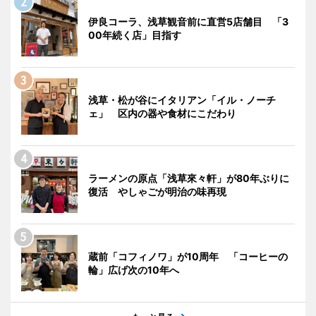
伊良コーラ、浅草観音前に直営5店舗目 「3
00年続く店」目指す
浅草・松が谷にイタリアン「イル・ノーチ
ェ」 区内の器や食材にこだわり
ラーメンの原点「浅草來々軒」が80年ぶりに
復活 やしゃごが明治の味再現
蔵前「コフィノワ」が10周年 「コーヒーの
輪」広げ次の10年へ