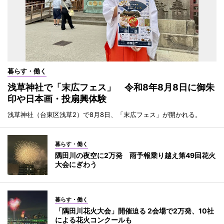
暮らす・働く
浅草神社で「末広フェス」 令和8年8月8日に御朱
印や日本画・投扇興体験
浅草神社（台東区浅草2）で8月8日、「末広フェス」が開かれる。
暮らす・働く
隅田川の夜空に2万発 雨予報乗り越え第49回花火
大会にぎわう
暮らす・働く
「隅田川花火大会」開催迫る 2会場で2万発、10社
による花火コンクールも