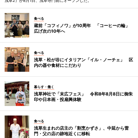
浅草2）が8月1日、浅草寺門前にオープンした。
食べる
蔵前「コフィノワ」が10周年 「コーヒーの輪」
広げ次の10年へ
食べる
浅草・松が谷にイタリアン「イル・ノーチェ」 区
内の器や食材にこだわり
暮らす・働く
浅草神社で「末広フェス」 令和8年8月8日に御朱
印や日本画・投扇興体験
食べる
浅草生まれの店主の「割烹かずさ」、中延から雷
門・父の店の跡地近くに移転