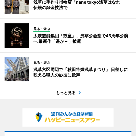
浅草に手作り指輪店「nane tokyo浅草はなれ」
伝統の鍛金技法で
見る・遊ぶ
太鼓芸能集団「鼓童」、浅草公会堂で45周年公演
へ 最新作「遥か－」披露
見る・遊ぶ
浅草六区周辺で「秋田竿燈浅草まつり」 日差しに
映える職人の妙技に歓声
もっと見る