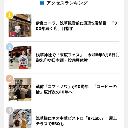
アクセスランキング
伊良コーラ、浅草観音前に直営5店舗目 「3
00年続く店」目指す
浅草神社で「末広フェス」 令和8年8月8日に
御朱印や日本画・投扇興体験
蔵前「コフィノワ」が10周年 「コーヒーの
輪」広げ次の10年へ
浅草橋にネオ中華ビストロ「87Lab.」 屋上
テラスでBBQも