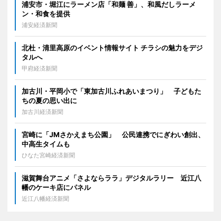
浦安市・堀江にラーメン店「和麺 善」、和風だしラーメ
ン・和食を提供
浦安経済新聞
北杜・清里高原のイベント情報サイト チラシの魅力をデジ
タルへ
甲府経済新聞
加古川・平岡小で「東加古川ふれあいまつり」 子どもた
ちの夏の思い出に
加古川経済新聞
宮崎に「JMさかえまち公園」 公民連携でにぎわい創出、
中高生タイムも
ひなた宮崎経済新聞
滋賀舞台アニメ「さよならララ」デジタルラリー 近江八
幡のケーキ店にパネル
近江八幡経済新聞