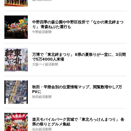
中野四季の森公園や中野区役所で「なかの東北絆まつ
り」 青森ねぶた運行も
中野経済新聞
万博で「東北絆まつり」 6県の夏祭りが一堂に、3日間
で5万4000人来場
大阪ベイ経済新聞
秋田・竿燈会別の位置情報マップ、閲覧数増やし7万
PVに
秋田経済新聞
楽天モバイルパーク宮城で「東北ろっけんまつり」 各
県の祭りとグルメ集結
仙台経済新聞