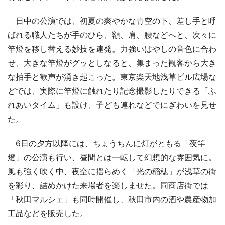
日中の公演では、初夏の爽やかな青空の下、差し手と呼
ばれる職人たちが手のひら、額、肩、腰などへと、次々に
竿燈を移し替える妙技を連発。力強いはやしの音色に合わ
せ、大きな竿燈がグッとしなると、集まった観客から大き
な拍手と歓声が湧き起こった。東京楽天地浅草ビル広場な
どでは、実際に竿燈に触れたり記念撮影したりできる「ふ
れあいタイム」も設け、子ども連れなどでにぎわいを見せ
た。
6日の夕方以降には、ちょうちんに灯がともる「夜竿
燈」の公演も行い、昼間とは一転して幻想的な雰囲気に。
風も強く吹く中、夜空に揺らめく「光の稲穂」が浅草の街
を彩り、詰めかけた来場者を楽しませた。同商店街では
「秋田マルシェ」も同時開催し、秋田市内の酒や農産物加
工品などを販売した。