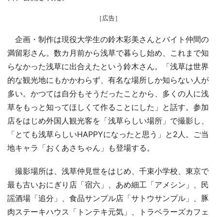
［広告］
企画・制作は現役大学生の鈴木彩美さんとバイト仲間の
満留彩さん。数カ月前から浅草で暮らし始め、これまで知
らなかった浅草に出合えたという鈴木さん。「浅草は世界
的な観光地にもかかわらず、有名な場所しか知らない人が
多い。かつては自分もそうだったことから、多くの人に浅
草をもっと知ってほしくて作ることにした」と話す。参加
店をはじめ外国人観光客を「浅草らしい場所」で撮影し、
「とても浅草らしいHAPPYになったと思う」と2人。ご当
地キャラ「おくあさちゃん」も登場する。
撮影場所は、浅草仲見世をはじめ、千束小学校、東京で
最も古いおにぎり店「宿六」、あめ細工「アメシン」、民
謡酒場「追分」、食品サンプル店「サトウサンプル」、豚
肉ステーキハウス「トンテキ元気」、トラベラーズカフェ