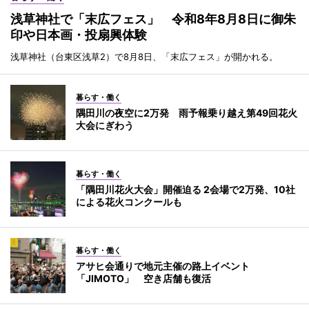
浅草神社で「末広フェス」 令和8年8月8日に御朱
印や日本画・投扇興体験
浅草神社（台東区浅草2）で8月8日、「末広フェス」が開かれる。
暮らす・働く
隅田川の夜空に2万発 雨予報乗り越え第49回花火
大会にぎわう
暮らす・働く
「隅田川花火大会」開催迫る 2会場で2万発、10社
による花火コンクールも
暮らす・働く
アサヒ会通りで地元主催の路上イベント
「JIMOTO」 空き店舗も復活