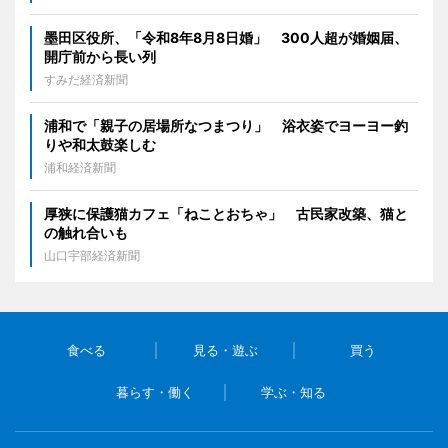
墨田区役所、「令和8年8月8日婚」 300人超が婚姻届、
開庁前から長い列
すみだ経済新聞
浦和で「親子の居場所なつまつり」 浴衣姿でヨーヨー釣
りや和太鼓楽しむ
浦和経済新聞
厚狭に保護猫カフェ「ねことおちゃ」 古民家改築、猫と
の触れ合いも
山口宇部経済新聞
食べる
見る・遊ぶ
買う
暮らす・働く
学ぶ・知る