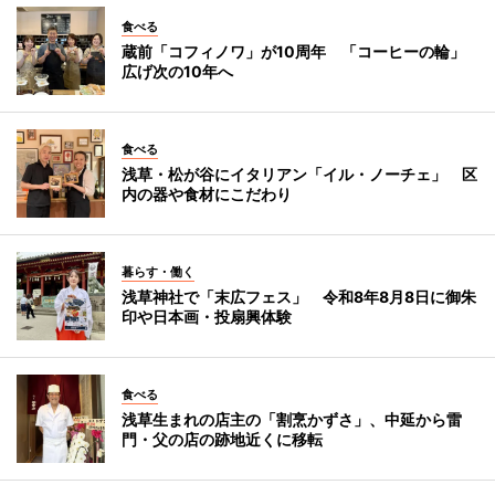
食べる
蔵前「コフィノワ」が10周年 「コーヒーの輪」
広げ次の10年へ
食べる
浅草・松が谷にイタリアン「イル・ノーチェ」 区
内の器や食材にこだわり
暮らす・働く
浅草神社で「末広フェス」 令和8年8月8日に御朱
印や日本画・投扇興体験
食べる
浅草生まれの店主の「割烹かずさ」、中延から雷
門・父の店の跡地近くに移転