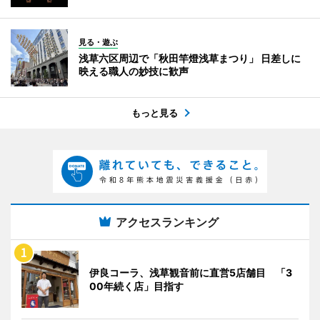
見る・遊ぶ
浅草六区周辺で「秋田竿燈浅草まつり」 日差しに
映える職人の妙技に歓声
もっと見る
アクセスランキング
伊良コーラ、浅草観音前に直営5店舗目 「3
00年続く店」目指す