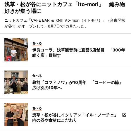
浅草・松が谷にニットカフェ「ito-mori」 編み物
好きが集う場に
ニットカフェ「CAFE BAR ＆ KNIT ito-mori（イトモリ）」（台東区松
が谷1）がオープンして、8月7日で1カ月たった。
食べる
伊良コーラ、浅草観音前に直営5店舗目 「300年
続く店」目指す
食べる
蔵前「コフィノワ」が10周年 「コーヒーの輪」
広げ次の10年へ
食べる
浅草・松が谷にイタリアン「イル・ノーチェ」 区
内の器や食材にこだわり