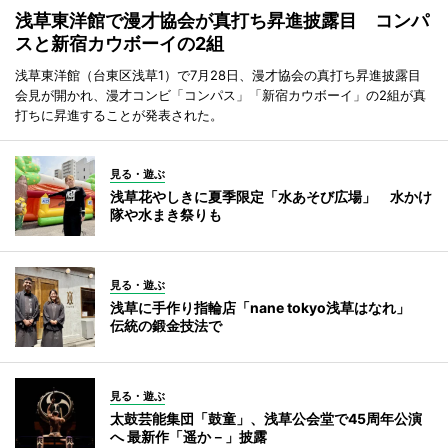
浅草東洋館で漫才協会が真打ち昇進披露目 コンパ
スと新宿カウボーイの2組
浅草東洋館（台東区浅草1）で7月28日、漫才協会の真打ち昇進披露目
会見が開かれ、漫才コンビ「コンパス」「新宿カウボーイ」の2組が真
打ちに昇進することが発表された。
見る・遊ぶ
浅草花やしきに夏季限定「水あそび広場」 水かけ
隊や水まき祭りも
見る・遊ぶ
浅草に手作り指輪店「nane tokyo浅草はなれ」
伝統の鍛金技法で
見る・遊ぶ
太鼓芸能集団「鼓童」、浅草公会堂で45周年公演
へ 最新作「遥か－」披露