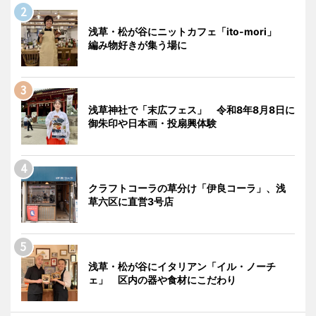
浅草・松が谷にニットカフェ「ito-mori」
編み物好きが集う場に
浅草神社で「末広フェス」 令和8年8月8日に
御朱印や日本画・投扇興体験
クラフトコーラの草分け「伊良コーラ」、浅
草六区に直営3号店
浅草・松が谷にイタリアン「イル・ノーチ
ェ」 区内の器や食材にこだわり