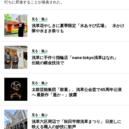
打ちに昇進することが発表された。
見る・遊ぶ
浅草花やしきに夏季限定「水あそび広場」 水かけ
隊や水まき祭りも
見る・遊ぶ
浅草に手作り指輪店「nane tokyo浅草はなれ」
伝統の鍛金技法で
見る・遊ぶ
太鼓芸能集団「鼓童」、浅草公会堂で45周年公演
へ 最新作「遥か－」披露
見る・遊ぶ
浅草六区周辺で「秋田竿燈浅草まつり」 日差しに
映える職人の妙技に歓声