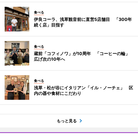
食べる
伊良コーラ、浅草観音前に直営5店舗目 「300年
続く店」目指す
食べる
蔵前「コフィノワ」が10周年 「コーヒーの輪」
広げ次の10年へ
食べる
浅草・松が谷にイタリアン「イル・ノーチェ」 区
内の器や食材にこだわり
もっと見る