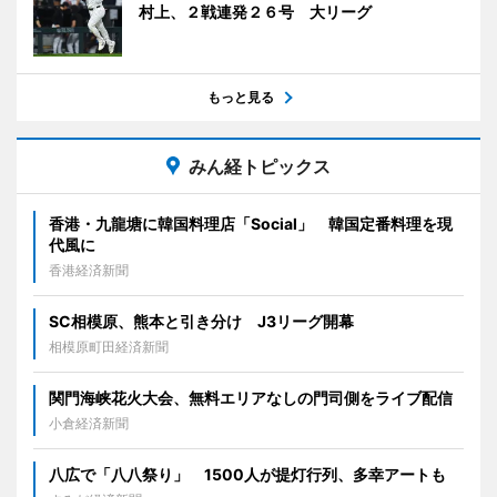
村上、２戦連発２６号 大リーグ
もっと見る
みん経トピックス
香港・九龍塘に韓国料理店「Social」 韓国定番料理を現
代風に
香港経済新聞
SC相模原、熊本と引き分け J3リーグ開幕
相模原町田経済新聞
関門海峡花火大会、無料エリアなしの門司側をライブ配信
小倉経済新聞
八広で「八八祭り」 1500人が提灯行列、多幸アートも