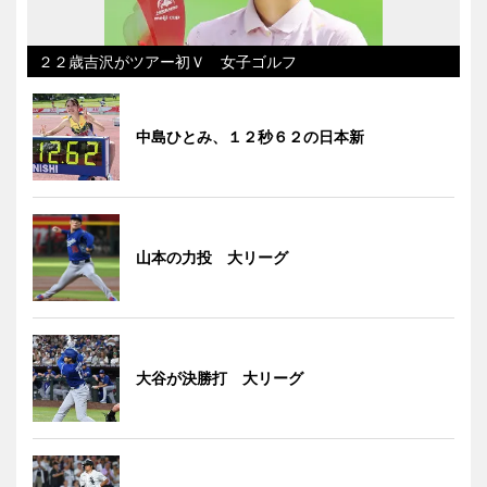
２２歳吉沢がツアー初Ｖ 女子ゴルフ
中島ひとみ、１２秒６２の日本新
山本の力投 大リーグ
大谷が決勝打 大リーグ