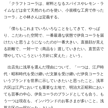
「クラフトコーラは、材料となるスパイスやレモン・ラ
イムなどは全て天然のものを使い、小規模な工房で作った
コーラ」と小林さんは定義する。
「僕らもこれまでいろいろなことをしてきて、やっぱ
り、こだわった空間で、一番最適な状態で伊良コーラを届
けたいと思うようになったのが一番大きい。直接顔が見え
る距離で、一対一で（商品を）渡していきたい。直営店で
増やしていこうという方針に変えた」という。
出店先に浅草を選んだ理由について、「一つは、江戸時
代・昭和時代を受け継いだ文脈を受け継いだ伊良コーラと
いうブランドを世界に示していきたいと思ったこと。浅草
六区は江戸においても重要な土地で、明治大正昭和におい
ても芸事の中心。伊良コーラのブランドとしても合う。も
う一つは現在も、インバウンドのお客さまが多いこと。浅
草六区の一択だった」という。