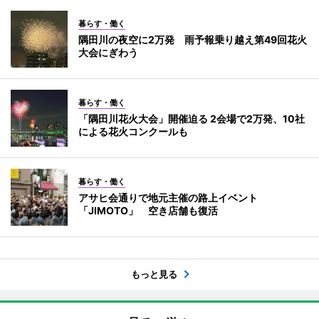
暮らす・働く
隅田川の夜空に2万発 雨予報乗り越え第49回花火
大会にぎわう
暮らす・働く
「隅田川花火大会」開催迫る 2会場で2万発、10社
による花火コンクールも
暮らす・働く
アサヒ会通りで地元主催の路上イベント
「JIMOTO」 空き店舗も復活
もっと見る