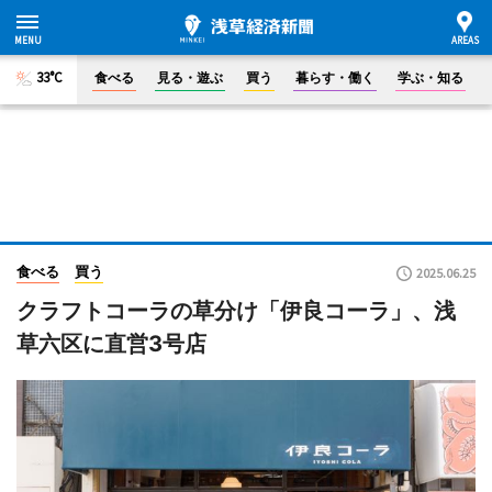
33°C
食べる
見る・遊ぶ
買う
暮らす・働く
学ぶ・知る
食べる
買う
2025.06.25
クラフトコーラの草分け「伊良コーラ」、浅
草六区に直営3号店