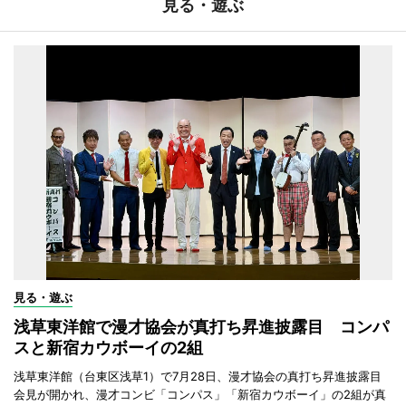
見る・遊ぶ
見る・遊ぶ
浅草東洋館で漫才協会が真打ち昇進披露目 コンパ
スと新宿カウボーイの2組
浅草東洋館（台東区浅草1）で7月28日、漫才協会の真打ち昇進披露目
会見が開かれ、漫才コンビ「コンパス」「新宿カウボーイ」の2組が真