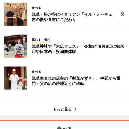
食べる
浅草・松が谷にイタリアン「イル・ノーチェ」 区
内の器や食材にこだわり
暮らす・働く
浅草神社で「末広フェス」 令和8年8月8日に御朱
印や日本画・投扇興体験
食べる
浅草生まれの店主の「割烹かずさ」、中延から雷
門・父の店の跡地近くに移転
もっと見る
食べる