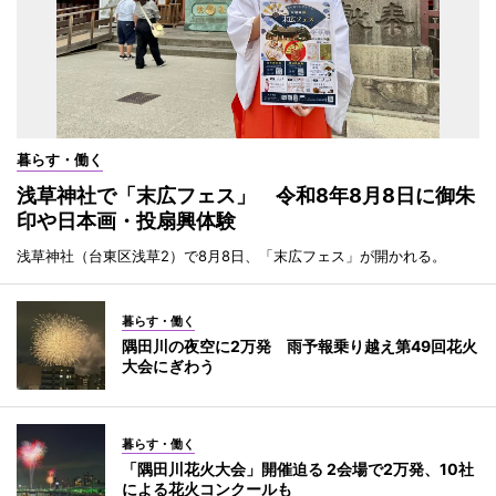
暮らす・働く
浅草神社で「末広フェス」 令和8年8月8日に御朱
印や日本画・投扇興体験
浅草神社（台東区浅草2）で8月8日、「末広フェス」が開かれる。
暮らす・働く
隅田川の夜空に2万発 雨予報乗り越え第49回花火
大会にぎわう
暮らす・働く
「隅田川花火大会」開催迫る 2会場で2万発、10社
による花火コンクールも