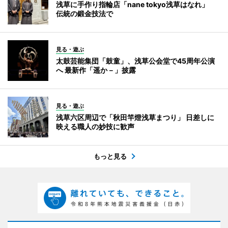
浅草に手作り指輪店「nane tokyo浅草はなれ」
伝統の鍛金技法で
見る・遊ぶ
太鼓芸能集団「鼓童」、浅草公会堂で45周年公演
へ 最新作「遥か－」披露
見る・遊ぶ
浅草六区周辺で「秋田竿燈浅草まつり」 日差しに
映える職人の妙技に歓声
もっと見る