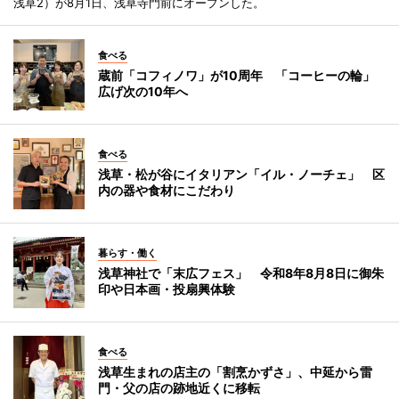
浅草2）が8月1日、浅草寺門前にオープンした。
食べる
蔵前「コフィノワ」が10周年 「コーヒーの輪」
広げ次の10年へ
食べる
浅草・松が谷にイタリアン「イル・ノーチェ」 区
内の器や食材にこだわり
暮らす・働く
浅草神社で「末広フェス」 令和8年8月8日に御朱
印や日本画・投扇興体験
食べる
浅草生まれの店主の「割烹かずさ」、中延から雷
門・父の店の跡地近くに移転