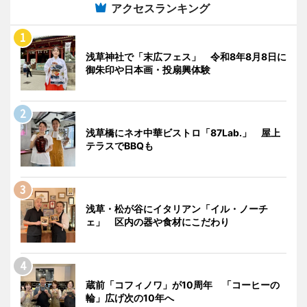
アクセスランキング
浅草神社で「末広フェス」 令和8年8月8日に
御朱印や日本画・投扇興体験
浅草橋にネオ中華ビストロ「87Lab.」 屋上
テラスでBBQも
浅草・松が谷にイタリアン「イル・ノーチ
ェ」 区内の器や食材にこだわり
蔵前「コフィノワ」が10周年 「コーヒーの
輪」広げ次の10年へ