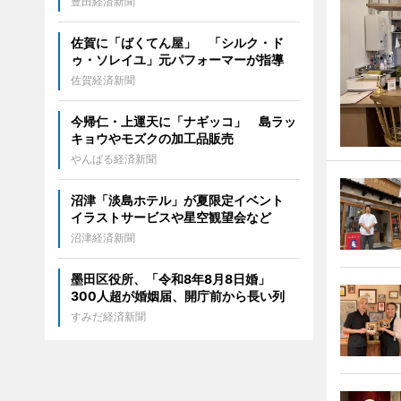
豊田経済新聞
佐賀に「ばくてん屋」 「シルク・ド
ゥ・ソレイユ」元パフォーマーが指導
佐賀経済新聞
今帰仁・上運天に「ナギッコ」 島ラッ
キョウやモズクの加工品販売
やんばる経済新聞
沼津「淡島ホテル」が夏限定イベント
イラストサービスや星空観望会など
沼津経済新聞
墨田区役所、「令和8年8月8日婚」
300人超が婚姻届、開庁前から長い列
すみだ経済新聞