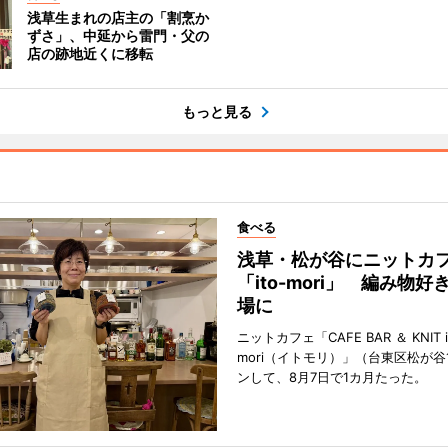
浅草生まれの店主の「割烹か
ずさ」、中延から雷門・父の
店の跡地近くに移転
もっと見る
食べる
浅草・松が谷にニットカ
「ito-mori」 編み物
場に
ニットカフェ「CAFE BAR ＆ KNIT i
mori（イトモリ）」（台東区松が谷
ンして、8月7日で1カ月たった。