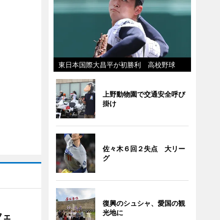
東日本国際大昌平が初勝利 高校野球
上野動物園で交通安全呼び
掛け
佐々木６回２失点 大リー
グ
復興のシュシャ、愛国の観
光地に
フェ