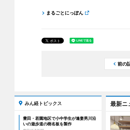
まるごとにっぽん
前の
みん経トピックス
最新ニ
豊田・若園地区で小中学生が逢妻男川沿
いの遊歩道の樹名板を製作