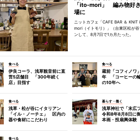
「ito-mori」 編み物
場に
ニットカフェ「CAFE BAR ＆ KNIT i
mori（イトモリ）」（台東区松が谷
ンして、8月7日で1カ月たった。
食べる
食べる
伊良コーラ、浅草観音前に直
蔵前「コフィノワ」
営5店舗目 「300年続く
年 「コーヒーの
店」目指す
の10年へ
食べる
暮らす・働く
浅草・松が谷にイタリアン
浅草神社で「末広
「イル・ノーチェ」 区内の
令和8年8月8日に
器や食材にこだわり
本画・投扇興体験
食べる