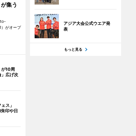
好きが集う
to-
アジア大会公式ウエア発
1）がオープ
表
もっと見る
が10周
輪」広げ次
フェス」
御朱印や日