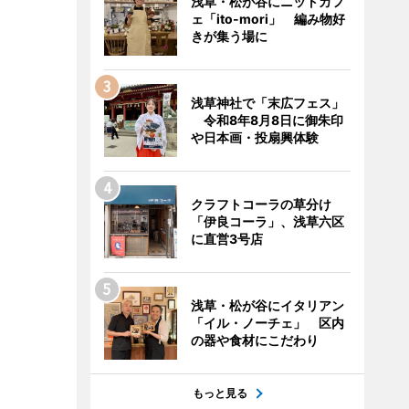
浅草・松が谷にニットカフ
ェ「ito-mori」 編み物好
きが集う場に
浅草神社で「末広フェス」
令和8年8月8日に御朱印
や日本画・投扇興体験
クラフトコーラの草分け
「伊良コーラ」、浅草六区
に直営3号店
浅草・松が谷にイタリアン
「イル・ノーチェ」 区内
の器や食材にこだわり
もっと見る