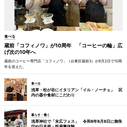
食べる
蔵前「コフィノワ」が10周年 「コーヒーの輪」広
げ次の10年へ
蔵前のコーヒー専門店「コフィノワ」（台東区蔵前3）が8月2日で10周
年を迎えた。
食べる
浅草・松が谷にイタリアン「イル・ノーチェ」 区
内の器や食材にこだわり
暮らす・働く
浅草神社で「末広フェス」 令和8年8月8日に御朱
印や日本画・投扇興体験