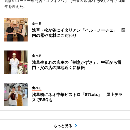
蔵前のコーヒー専門店「コフィノワ」（台東区蔵前3）が8月2日で10周
年を迎えた。
食べる
浅草・松が谷にイタリアン「イル・ノーチェ」 区
内の器や食材にこだわり
食べる
浅草生まれの店主の「割烹かずさ」、中延から雷
門・父の店の跡地近くに移転
食べる
浅草橋にネオ中華ビストロ「87Lab.」 屋上テラ
スでBBQも
もっと見る