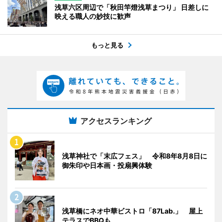
浅草六区周辺で「秋田竿燈浅草まつり」 日差しに
映える職人の妙技に歓声
もっと見る
アクセスランキング
浅草神社で「末広フェス」 令和8年8月8日に
御朱印や日本画・投扇興体験
浅草橋にネオ中華ビストロ「87Lab.」 屋上
テラスでBBQも