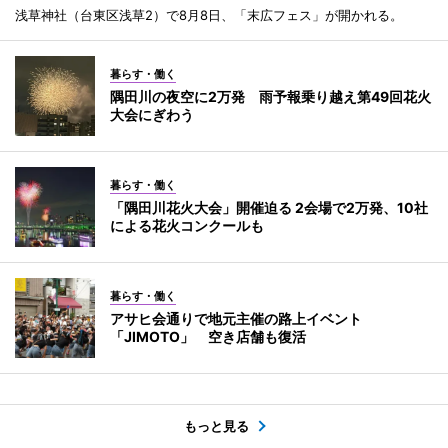
浅草神社（台東区浅草2）で8月8日、「末広フェス」が開かれる。
暮らす・働く
隅田川の夜空に2万発 雨予報乗り越え第49回花火
大会にぎわう
暮らす・働く
「隅田川花火大会」開催迫る 2会場で2万発、10社
による花火コンクールも
暮らす・働く
アサヒ会通りで地元主催の路上イベント
「JIMOTO」 空き店舗も復活
もっと見る