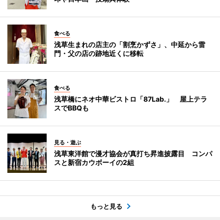
食べる
浅草生まれの店主の「割烹かずさ」、中延から雷
門・父の店の跡地近くに移転
食べる
浅草橋にネオ中華ビストロ「87Lab.」 屋上テラ
スでBBQも
見る・遊ぶ
浅草東洋館で漫才協会が真打ち昇進披露目 コンパ
スと新宿カウボーイの2組
もっと見る