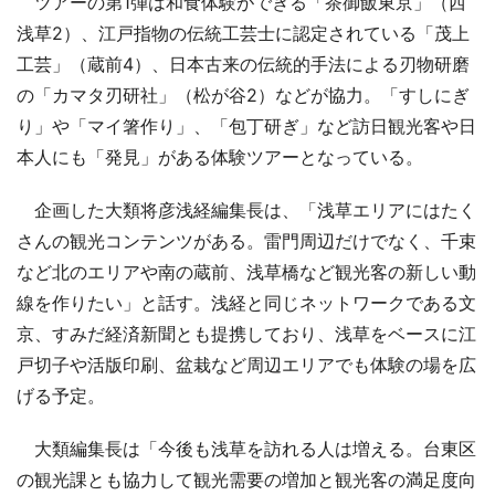
ツアーの第1弾は和食体験ができる「茶御飯東京」（西
浅草2）、江戸指物の伝統工芸士に認定されている「茂上
工芸」（蔵前4）、日本古来の伝統的手法による刃物研磨
の「カマタ刃研社」（松が谷2）などが協力。「すしにぎ
り」や「マイ箸作り」、「包丁研ぎ」など訪日観光客や日
本人にも「発見」がある体験ツアーとなっている。
企画した大類将彦浅経編集長は、「浅草エリアにはたく
さんの観光コンテンツがある。雷門周辺だけでなく、千束
など北のエリアや南の蔵前、浅草橋など観光客の新しい動
線を作りたい」と話す。浅経と同じネットワークである文
京、すみだ経済新聞とも提携しており、浅草をベースに江
戸切子や活版印刷、盆栽など周辺エリアでも体験の場を広
げる予定。
大類編集長は「今後も浅草を訪れる人は増える。台東区
の観光課とも協力して観光需要の増加と観光客の満足度向