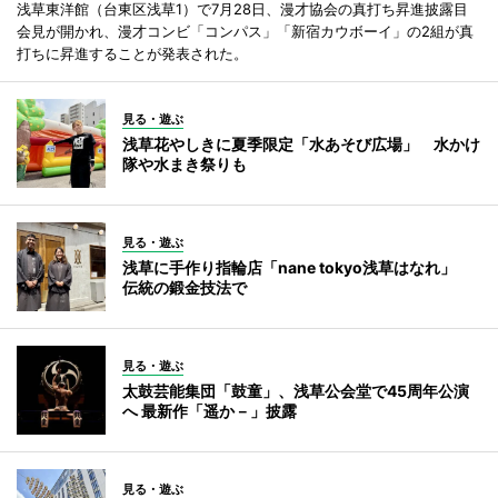
浅草東洋館（台東区浅草1）で7月28日、漫才協会の真打ち昇進披露目
会見が開かれ、漫才コンビ「コンパス」「新宿カウボーイ」の2組が真
打ちに昇進することが発表された。
見る・遊ぶ
浅草花やしきに夏季限定「水あそび広場」 水かけ
隊や水まき祭りも
見る・遊ぶ
浅草に手作り指輪店「nane tokyo浅草はなれ」
伝統の鍛金技法で
見る・遊ぶ
太鼓芸能集団「鼓童」、浅草公会堂で45周年公演
へ 最新作「遥か－」披露
見る・遊ぶ