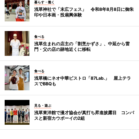
暮らす・働く
浅草神社で「末広フェス」 令和8年8月8日に御朱
印や日本画・投扇興体験
食べる
浅草生まれの店主の「割烹かずさ」、中延から雷
門・父の店の跡地近くに移転
食べる
浅草橋にネオ中華ビストロ「87Lab.」 屋上テラ
スでBBQも
見る・遊ぶ
浅草東洋館で漫才協会が真打ち昇進披露目 コンパ
スと新宿カウボーイの2組