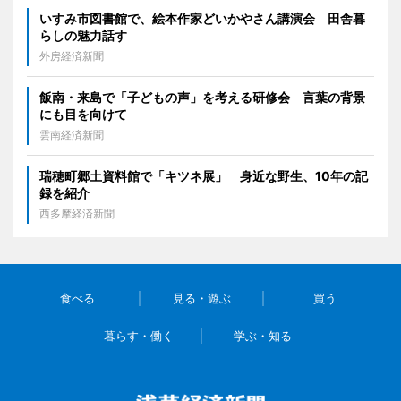
いすみ市図書館で、絵本作家どいかやさん講演会 田舎暮
らしの魅力話す
外房経済新聞
飯南・来島で「子どもの声」を考える研修会 言葉の背景
にも目を向けて
雲南経済新聞
瑞穂町郷土資料館で「キツネ展」 身近な野生、10年の記
録を紹介
西多摩経済新聞
食べる
見る・遊ぶ
買う
暮らす・働く
学ぶ・知る