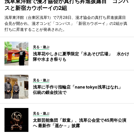
浅草東洋館で漫才協会が真打ち昇進披露目 コンパ
スと新宿カウボーイの2組
浅草東洋館（台東区浅草1）で7月28日、漫才協会の真打ち昇進披露目
会見が開かれ、漫才コンビ「コンパス」「新宿カウボーイ」の2組が真
打ちに昇進することが発表された。
見る・遊ぶ
浅草花やしきに夏季限定「水あそび広場」 水かけ
隊や水まき祭りも
見る・遊ぶ
浅草に手作り指輪店「nane tokyo浅草はなれ」
伝統の鍛金技法で
見る・遊ぶ
太鼓芸能集団「鼓童」、浅草公会堂で45周年公演
へ 最新作「遥か－」披露