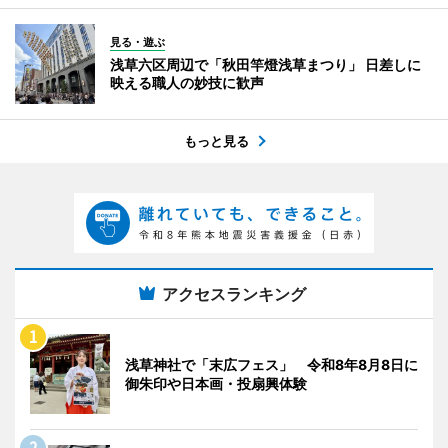
見る・遊ぶ
浅草六区周辺で「秋田竿燈浅草まつり」 日差しに
映える職人の妙技に歓声
もっと見る
アクセスランキング
浅草神社で「末広フェス」 令和8年8月8日に
御朱印や日本画・投扇興体験