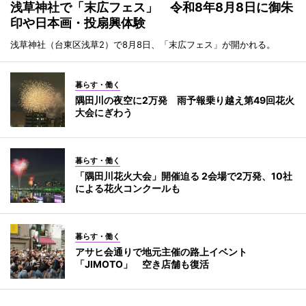
浅草神社で「末広フェス」 令和8年8月8日に御朱
印や日本画・投扇興体験
浅草神社（台東区浅草2）で8月8日、「末広フェス」が開かれる。
暮らす・働く
隅田川の夜空に2万発 雨予報乗り越え第49回花火
大会にぎわう
暮らす・働く
「隅田川花火大会」開催迫る 2会場で2万発、10社
による花火コンクールも
暮らす・働く
アサヒ会通りで地元主催の路上イベント
「JIMOTO」 空き店舗も復活