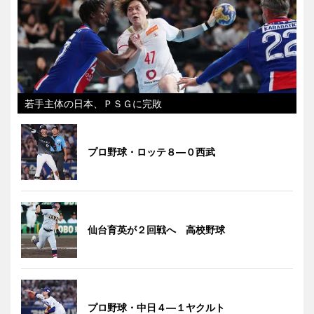
若手主体の日本、ＰＳＧに完敗
プロ野球・ロッテ８―０西武
仙台育英が２回戦へ 高校野球
プロ野球・中日４―１ヤクルト