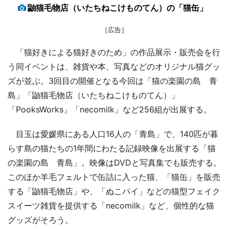
鼬猫毛物店（いたちねこけものてん）の「猫缶」
［広告］
「猫好きによる猫好きのため」の作品展示・販売会を行
う同イベントは、雑貨や本、写真などのオリジナル猫グッ
ズが並ぶ。3回目の開催となる今回は「猫の楽園の島 青
島」「鼬猫毛物店（いたちねこけものてん）」
「PooksWorks」「necomilk」など256組が出展する。
目玉は愛媛県にある人口16人の「青島」で、140匹が暮
らす島の猫たちの1年間にわたる記録映像を出展する「猫
の楽園の島 青島」。映像はDVDと写真集でも販売する。
このほか羊毛フェルトで缶詰に入った猫、「猫缶」を販売
する「鼬猫毛物店」や、「ぬこパイ」などの猫型フェイク
スイーツ雑貨を提供する「necomilk」など、個性的な猫
グッズがそろう。