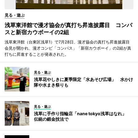
見る・遊ぶ
浅草東洋館で漫才協会が真打ち昇進披露目 コンパ
スと新宿カウボーイの2組
浅草東洋館（台東区浅草1）で7月28日、漫才協会の真打ち昇進披露目
会見が開かれ、漫才コンビ「コンパス」「新宿カウボーイ」の2組が真
打ちに昇進することが発表された。
見る・遊ぶ
浅草花やしきに夏季限定「水あそび広場」 水かけ
隊や水まき祭りも
見る・遊ぶ
浅草に手作り指輪店「nane tokyo浅草はなれ」
伝統の鍛金技法で