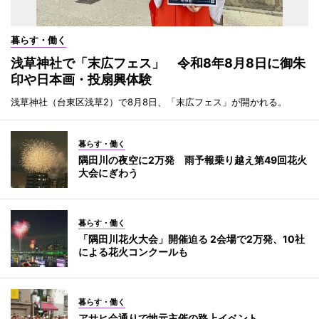
暮らす・働く
浅草神社で「末広フェス」 令和8年8月8日に御朱
印や日本画・投扇興体験
浅草神社（台東区浅草2）で8月8日、「末広フェス」が開かれる。
暮らす・働く
隅田川の夜空に2万発 雨予報乗り越え第49回花火
大会にぎわう
暮らす・働く
「隅田川花火大会」開催迫る 2会場で2万発、10社
による花火コンクールも
暮らす・働く
アサヒ会通りで地元主催の路上イベント