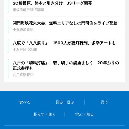
SC相模原、熊本と引き分け J3リーグ開幕
相模原町田経済新聞
関門海峡花火大会、無料エリアなしの門司側をライブ配信
小倉経済新聞
八広で「八八祭り」 1500人が提灯行列、多幸アートも
すみだ経済新聞
八戸の「騎馬打毬」、若手騎手の姿勇ましく 20年ぶりの
正式参拝も
八戸経済新聞
食べる
見る・遊ぶ
買う
暮らす・働く
学ぶ・知る