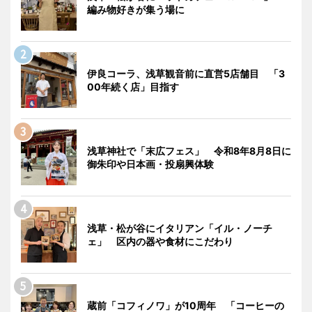
編み物好きが集う場に
伊良コーラ、浅草観音前に直営5店舗目 「3
00年続く店」目指す
浅草神社で「末広フェス」 令和8年8月8日に
御朱印や日本画・投扇興体験
浅草・松が谷にイタリアン「イル・ノーチ
ェ」 区内の器や食材にこだわり
蔵前「コフィノワ」が10周年 「コーヒーの