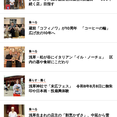
続く店」目指す
食べる
蔵前「コフィノワ」が10周年 「コーヒーの輪」
広げ次の10年へ
食べる
浅草・松が谷にイタリアン「イル・ノーチェ」 区
内の器や食材にこだわり
暮らす・働く
浅草神社で「末広フェス」 令和8年8月8日に御朱
印や日本画・投扇興体験
食べる
浅草生まれの店主の「割烹かずさ」、中延から雷