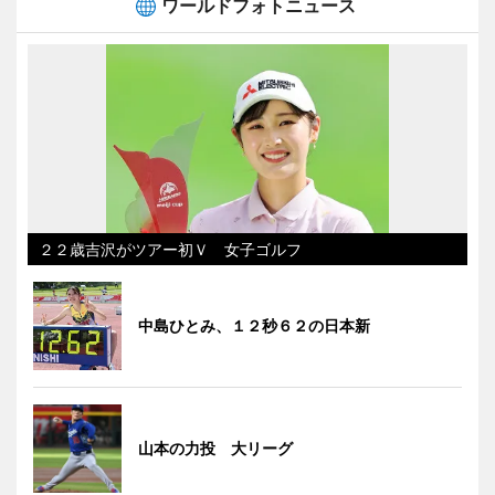
ワールドフォトニュース
２２歳吉沢がツアー初Ｖ 女子ゴルフ
中島ひとみ、１２秒６２の日本新
山本の力投 大リーグ