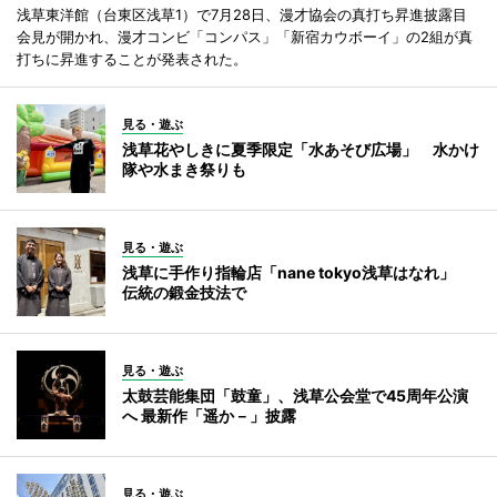
浅草東洋館（台東区浅草1）で7月28日、漫才協会の真打ち昇進披露目
会見が開かれ、漫才コンビ「コンパス」「新宿カウボーイ」の2組が真
打ちに昇進することが発表された。
見る・遊ぶ
浅草花やしきに夏季限定「水あそび広場」 水かけ
隊や水まき祭りも
見る・遊ぶ
浅草に手作り指輪店「nane tokyo浅草はなれ」
伝統の鍛金技法で
見る・遊ぶ
太鼓芸能集団「鼓童」、浅草公会堂で45周年公演
へ 最新作「遥か－」披露
見る・遊ぶ