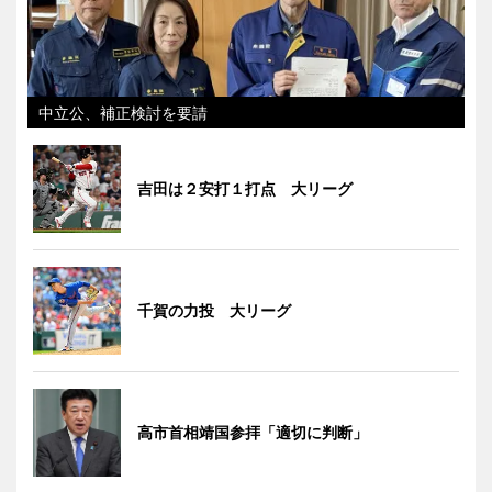
中立公、補正検討を要請
吉田は２安打１打点 大リーグ
千賀の力投 大リーグ
高市首相靖国参拝「適切に判断」