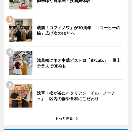
御朱印や日本画・投扇興体験
蔵前「コフィノワ」が10周年 「コーヒーの
輪」広げ次の10年へ
浅草橋にネオ中華ビストロ「87Lab.」 屋上
テラスでBBQも
浅草・松が谷にイタリアン「イル・ノーチ
ェ」 区内の器や食材にこだわり
もっと見る