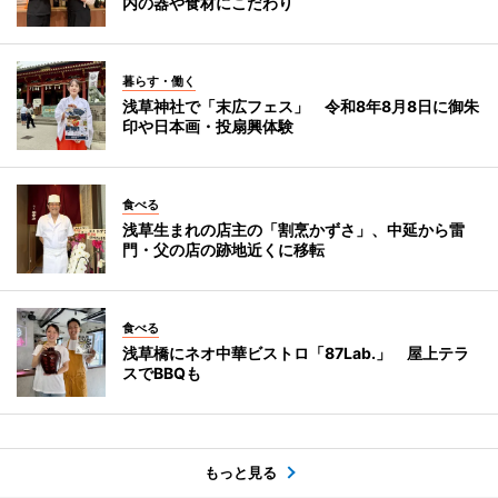
内の器や食材にこだわり
暮らす・働く
浅草神社で「末広フェス」 令和8年8月8日に御朱
印や日本画・投扇興体験
食べる
浅草生まれの店主の「割烹かずさ」、中延から雷
門・父の店の跡地近くに移転
食べる
浅草橋にネオ中華ビストロ「87Lab.」 屋上テラ
スでBBQも
もっと見る