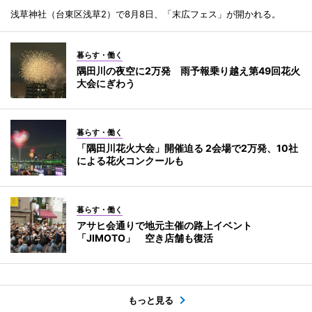
浅草神社（台東区浅草2）で8月8日、「末広フェス」が開かれる。
暮らす・働く
隅田川の夜空に2万発 雨予報乗り越え第49回花火
大会にぎわう
暮らす・働く
「隅田川花火大会」開催迫る 2会場で2万発、10社
による花火コンクールも
暮らす・働く
アサヒ会通りで地元主催の路上イベント
「JIMOTO」 空き店舗も復活
もっと見る