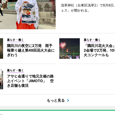
浅草神社（台東区浅草2）で8月8日
ェス」が開かれる。
暮らす・働く
暮らす・働く
隅田川の夜空に2万発 雨予
「隅田川花火大会
報乗り越え第49回花火大会に
2会場で2万発、1
ぎわう
火コンクールも
暮らす・働く
アサヒ会通りで地元主催の路
上イベント「JIMOTO」 空
き店舗も復活
もっと見る