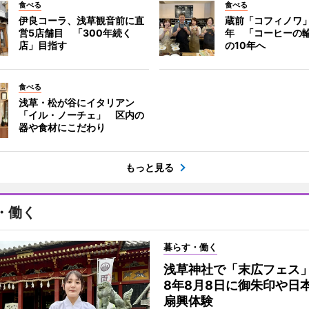
食べる
食べる
伊良コーラ、浅草観音前に直
蔵前「コフィノワ」
営5店舗目 「300年続く
年 「コーヒーの
店」目指す
の10年へ
食べる
浅草・松が谷にイタリアン
「イル・ノーチェ」 区内の
器や食材にこだわり
もっと見る
・働く
暮らす・働く
浅草神社で「末広フェス
8年8月8日に御朱印や日
扇興体験