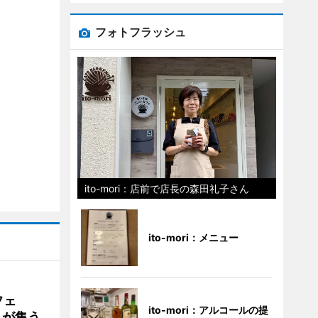
フォトフラッシュ
ito-mori：店前で店長の森田礼子さん
ito-mori：メニュー
フェ
ito-mori：アルコールの提
好きが集う