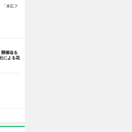
、「末広フ
」開催迫る
0社による花