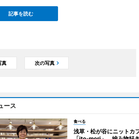
記事を読む
写真
次の写真
ュース
食べる
浅草・松が谷にニットカ
「ito-mori」 編み物