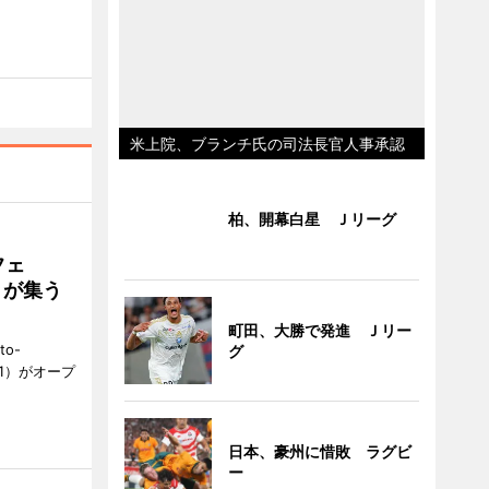
米上院、ブランチ氏の司法長官人事承認
柏、開幕白星 Ｊリーグ
フェ
好きが集う
町田、大勝で発進 Ｊリー
to-
グ
1）がオープ
日本、豪州に惜敗 ラグビ
ー