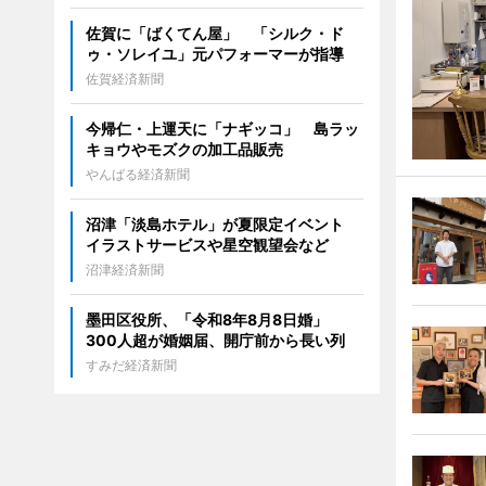
佐賀に「ばくてん屋」 「シルク・ド
ゥ・ソレイユ」元パフォーマーが指導
佐賀経済新聞
今帰仁・上運天に「ナギッコ」 島ラッ
キョウやモズクの加工品販売
やんばる経済新聞
沼津「淡島ホテル」が夏限定イベント
イラストサービスや星空観望会など
沼津経済新聞
墨田区役所、「令和8年8月8日婚」
300人超が婚姻届、開庁前から長い列
すみだ経済新聞