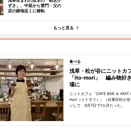
浅草生まれの店主の「割烹か
ずさ」、中延から雷門・父の
店の跡地近くに移転
もっと見る
食べる
浅草・松が谷にニットカ
「ito-mori」 編み物
場に
ニットカフェ「CAFE BAR ＆ KNIT i
mori（イトモリ）」（台東区松が谷
ンして、8月7日で1カ月たった。