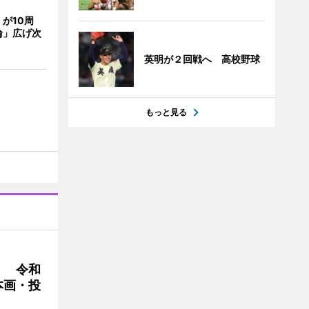
が10周
輪」広げ次
英明が２回戦へ 高校野球
もっと見る
」 令和
本画・投