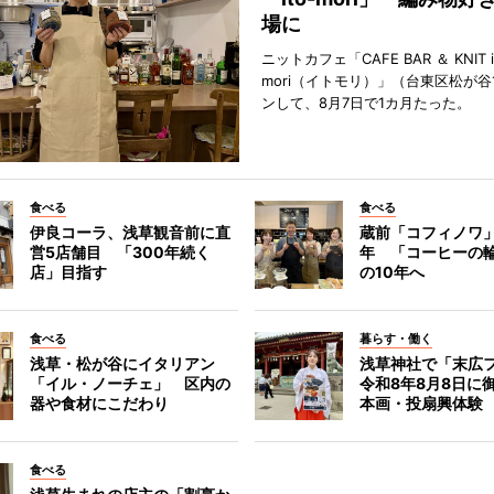
場に
ニットカフェ「CAFE BAR ＆ KNIT i
mori（イトモリ）」（台東区松が谷
ンして、8月7日で1カ月たった。
食べる
食べる
伊良コーラ、浅草観音前に直
蔵前「コフィノワ」
営5店舗目 「300年続く
年 「コーヒーの
店」目指す
の10年へ
食べる
暮らす・働く
浅草・松が谷にイタリアン
浅草神社で「末広
「イル・ノーチェ」 区内の
令和8年8月8日に
器や食材にこだわり
本画・投扇興体験
食べる