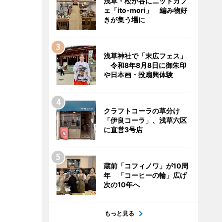
浅草・松が谷にニットカフ
ェ「ito-mori」 編み物好
きが集う場に
浅草神社で「末広フェス」
令和8年8月8日に御朱印
や日本画・投扇興体験
クラフトコーラの草分け
「伊良コーラ」、浅草六区
に直営3号店
蔵前「コフィノワ」が10周
年 「コーヒーの輪」広げ
次の10年へ
もっと見る