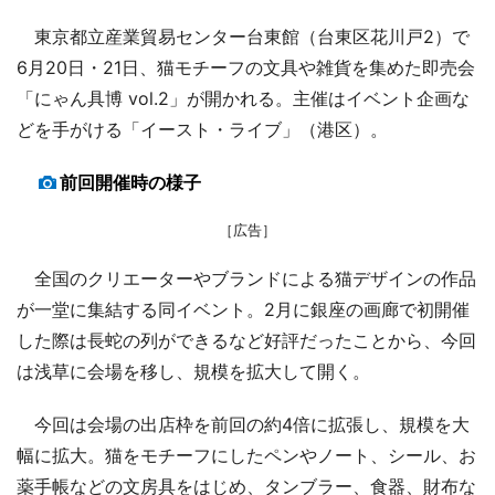
東京都立産業貿易センター台東館（台東区花川戸2）で
6月20日・21日、猫モチーフの文具や雑貨を集めた即売会
「にゃん具博 vol.2」が開かれる。主催はイベント企画な
どを手がける「イースト・ライブ」（港区）。
前回開催時の様子
［広告］
全国のクリエーターやブランドによる猫デザインの作品
が一堂に集結する同イベント。2月に銀座の画廊で初開催
した際は長蛇の列ができるなど好評だったことから、今回
は浅草に会場を移し、規模を拡大して開く。
今回は会場の出店枠を前回の約4倍に拡張し、規模を大
幅に拡大。猫をモチーフにしたペンやノート、シール、お
薬手帳などの文房具をはじめ、タンブラー、食器、財布な