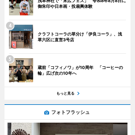
浅草神社で「末広フェス」 令和8年8月8日に
御朱印や日本画・投扇興体験
クラフトコーラの草分け「伊良コーラ」、浅
草六区に直営3号店
蔵前「コフィノワ」が10周年 「コーヒーの
輪」広げ次の10年へ
もっと見る
フォトフラッシュ