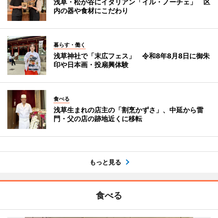
浅草・松が谷にイタリアン「イル・ノーチェ」 区
内の器や食材にこだわり
暮らす・働く
浅草神社で「末広フェス」 令和8年8月8日に御朱
印や日本画・投扇興体験
食べる
浅草生まれの店主の「割烹かずさ」、中延から雷
門・父の店の跡地近くに移転
もっと見る
食べる