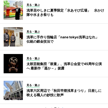
見る・遊ぶ
浅草花やしきに夏季限定「水あそび広場」 水かけ
隊や水まき祭りも
見る・遊ぶ
浅草に手作り指輪店「nane tokyo浅草はなれ」
伝統の鍛金技法で
見る・遊ぶ
太鼓芸能集団「鼓童」、浅草公会堂で45周年公演
へ 最新作「遥か－」披露
見る・遊ぶ
浅草六区周辺で「秋田竿燈浅草まつり」 日差しに
映える職人の妙技に歓声