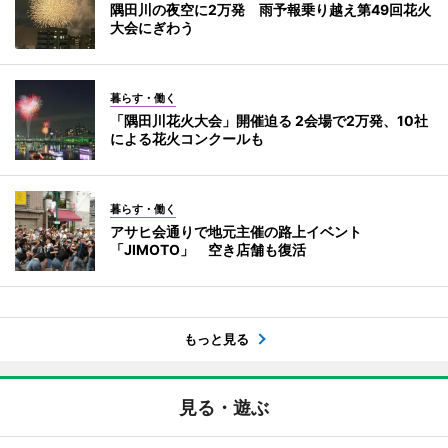
隅田川の夜空に2万発 雨予報乗り越え第49回花火
大会にぎわう
暮らす・働く
「隅田川花火大会」開催迫る 2会場で2万発、10社
による花火コンクールも
暮らす・働く
アサヒ会通りで地元主催の路上イベント
「JIMOTO」 空き店舗も復活
もっと見る
見る・遊ぶ