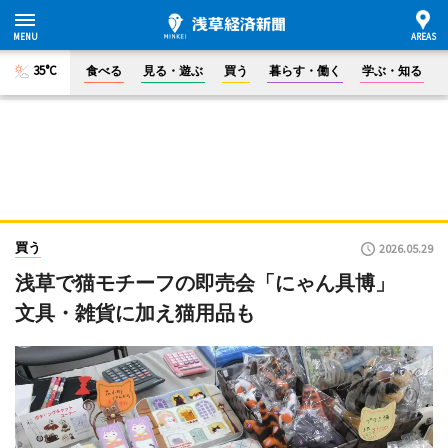
35°C
食べる
見る・遊ぶ
買う
暮らす・働く
学ぶ・知る
買う
2026.05.29
浅草で猫モチーフの即売会「にゃん具博」
文具・雑貨に加え猫用品も