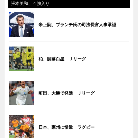
張本美和、４強入り
米上院、ブランチ氏の司法長官人事承認
柏、開幕白星 Ｊリーグ
町田、大勝で発進 Ｊリーグ
日本、豪州に惜敗 ラグビー