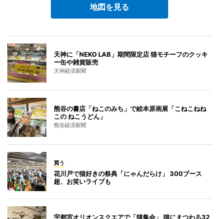
地図を見る
天神に「NEKO LAB」期間限定店 猫モチーフのクッキ
ー缶や雑貨販売
天神経済新聞
熊谷の書店「ねこのみち」で絵本原画展「こねこねね
この ねこうどん」
熊谷経済新聞
買う
花川戸で猫好きの祭典「にゃんだらけ」 300ブース
超、お笑いライブも
宇都宮オリオンスクエアで「猫集会」 猫にまつわる32