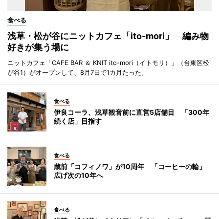
食べる
浅草・松が谷にニットカフェ「ito-mori」 編み物
好きが集う場に
ニットカフェ「CAFE BAR ＆ KNIT ito-mori（イトモリ）」（台東区松
が谷1）がオープンして、8月7日で1カ月たった。
食べる
伊良コーラ、浅草観音前に直営5店舗目 「300年
続く店」目指す
食べる
蔵前「コフィノワ」が10周年 「コーヒーの輪」
広げ次の10年へ
食べる