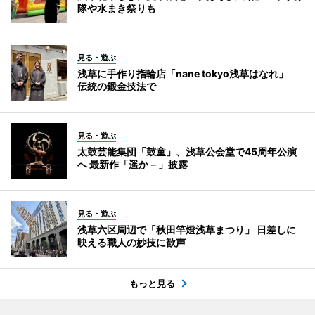
隊や水まき祭りも
見る・遊ぶ
浅草に手作り指輪店「nane tokyo浅草はなれ」
伝統の鍛金技法で
見る・遊ぶ
太鼓芸能集団「鼓童」、浅草公会堂で45周年公演
へ 最新作「遥か－」披露
見る・遊ぶ
浅草六区周辺で「秋田竿燈浅草まつり」 日差しに
映える職人の妙技に歓声
もっと見る