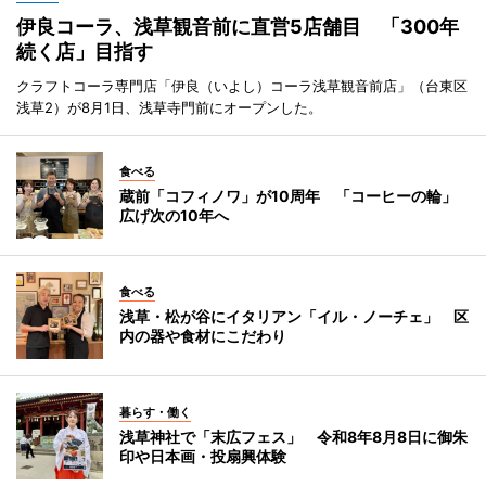
伊良コーラ、浅草観音前に直営5店舗目 「300年
続く店」目指す
クラフトコーラ専門店「伊良（いよし）コーラ浅草観音前店」（台東区
浅草2）が8月1日、浅草寺門前にオープンした。
食べる
蔵前「コフィノワ」が10周年 「コーヒーの輪」
広げ次の10年へ
食べる
浅草・松が谷にイタリアン「イル・ノーチェ」 区
内の器や食材にこだわり
暮らす・働く
浅草神社で「末広フェス」 令和8年8月8日に御朱
印や日本画・投扇興体験