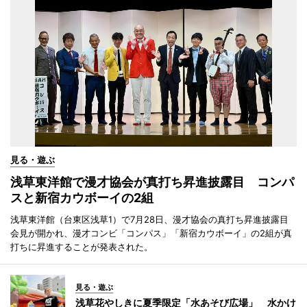
見る・遊ぶ
浅草東洋館で漫才協会が真打ち昇進披露目 コンパ
スと新宿カウボーイの2組
浅草東洋館（台東区浅草1）で7月28日、漫才協会の真打ち昇進披露目
会見が開かれ、漫才コンビ「コンパス」「新宿カウボーイ」の2組が真
打ちに昇進することが発表された。
見る・遊ぶ
浅草花やしきに夏季限定「水あそび広場」 水かけ