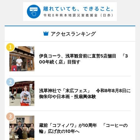
アクセスランキング
伊良コーラ、浅草観音前に直営5店舗目 「3
00年続く店」目指す
浅草神社で「末広フェス」 令和8年8月8日に
御朱印や日本画・投扇興体験
蔵前「コフィノワ」が10周年 「コーヒーの
輪」広げ次の10年へ