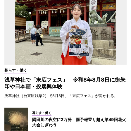
暮らす・働く
浅草神社で「末広フェス」 令和8年8月8日に御朱
印や日本画・投扇興体験
浅草神社（台東区浅草2）で8月8日、「末広フェス」が開かれる。
暮らす・働く
隅田川の夜空に2万発 雨予報乗り越え第49回花火
大会にぎわう