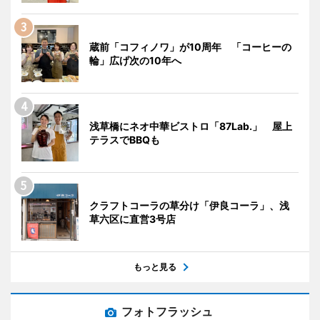
蔵前「コフィノワ」が10周年 「コーヒーの
輪」広げ次の10年へ
浅草橋にネオ中華ビストロ「87Lab.」 屋上
テラスでBBQも
クラフトコーラの草分け「伊良コーラ」、浅
草六区に直営3号店
もっと見る
フォトフラッシュ