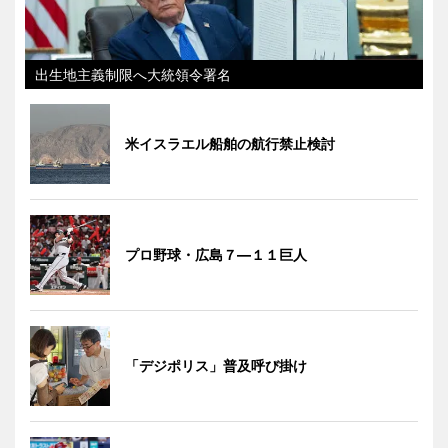
出生地主義制限へ大統領令署名
米イスラエル船舶の航行禁止検討
プロ野球・広島７―１１巨人
「デジポリス」普及呼び掛け