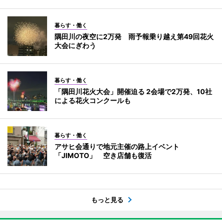
暮らす・働く
隅田川の夜空に2万発 雨予報乗り越え第49回花火
大会にぎわう
暮らす・働く
「隅田川花火大会」開催迫る 2会場で2万発、10社
による花火コンクールも
暮らす・働く
アサヒ会通りで地元主催の路上イベント
「JIMOTO」 空き店舗も復活
もっと見る