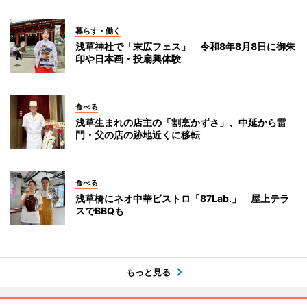
暮らす・働く
浅草神社で「末広フェス」 令和8年8月8日に御朱
印や日本画・投扇興体験
食べる
浅草生まれの店主の「割烹かずさ」、中延から雷
門・父の店の跡地近くに移転
食べる
浅草橋にネオ中華ビストロ「87Lab.」 屋上テラ
スでBBQも
もっと見る