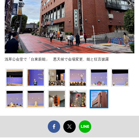
浅草公会堂で「台東薪能」 悪天候で会場変更、能と狂言披露