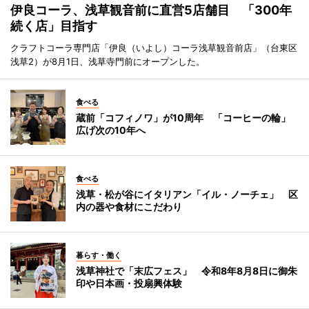
伊良コーラ、浅草観音前に直営5店舗目 「300年
続く店」目指す
クラフトコーラ専門店「伊良（いよし）コーラ浅草観音前店」（台東区
浅草2）が8月1日、浅草寺門前にオープンした。
食べる
蔵前「コフィノワ」が10周年 「コーヒーの輪」
広げ次の10年へ
食べる
浅草・松が谷にイタリアン「イル・ノーチェ」 区
内の器や食材にこだわり
暮らす・働く
浅草神社で「末広フェス」 令和8年8月8日に御朱
印や日本画・投扇興体験