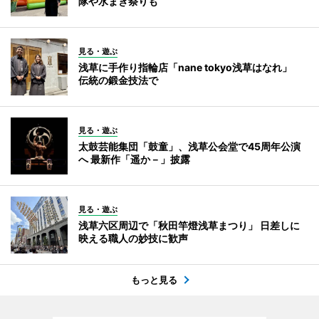
隊や水まき祭りも
見る・遊ぶ
浅草に手作り指輪店「nane tokyo浅草はなれ」
伝統の鍛金技法で
見る・遊ぶ
太鼓芸能集団「鼓童」、浅草公会堂で45周年公演
へ 最新作「遥か－」披露
見る・遊ぶ
浅草六区周辺で「秋田竿燈浅草まつり」 日差しに
映える職人の妙技に歓声
もっと見る