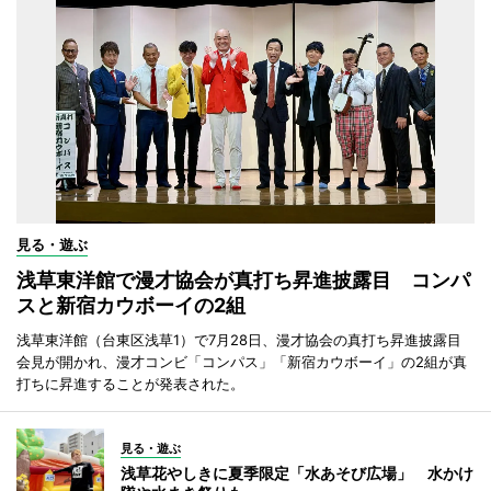
見る・遊ぶ
浅草東洋館で漫才協会が真打ち昇進披露目 コンパ
スと新宿カウボーイの2組
浅草東洋館（台東区浅草1）で7月28日、漫才協会の真打ち昇進披露目
会見が開かれ、漫才コンビ「コンパス」「新宿カウボーイ」の2組が真
打ちに昇進することが発表された。
見る・遊ぶ
浅草花やしきに夏季限定「水あそび広場」 水かけ