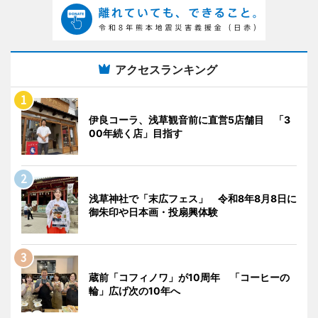
アクセスランキング
伊良コーラ、浅草観音前に直営5店舗目 「3
00年続く店」目指す
浅草神社で「末広フェス」 令和8年8月8日に
御朱印や日本画・投扇興体験
蔵前「コフィノワ」が10周年 「コーヒーの
輪」広げ次の10年へ