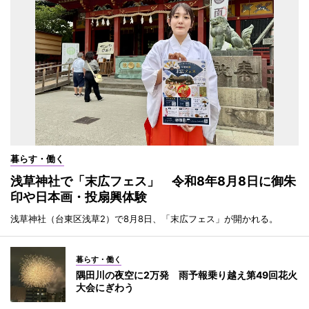
暮らす・働く
浅草神社で「末広フェス」 令和8年8月8日に御朱
印や日本画・投扇興体験
浅草神社（台東区浅草2）で8月8日、「末広フェス」が開かれる。
暮らす・働く
隅田川の夜空に2万発 雨予報乗り越え第49回花火
大会にぎわう