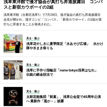
浅草東洋館で漫才協会が真打ち昇進披露目 コンパ
スと新宿カウボーイの2組
浅草東洋館（台東区浅草1）で7月28日、漫才協会の真打ち昇進披露目
会見が開かれ、漫才コンビ「コンパス」「新宿カウボーイ」の2組が真
打ちに昇進することが発表された。
見る・遊ぶ
浅草花やしきに夏季限定「水あそび広場」 水かけ
隊や水まき祭りも
見る・遊ぶ
浅草に手作り指輪店「nane tokyo浅草はなれ」
伝統の鍛金技法で
見る・遊ぶ
太鼓芸能集団「鼓童」、浅草公会堂で45周年公演
へ 最新作「遥か－」披露