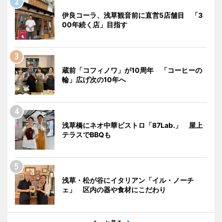
伊良コーラ、浅草観音前に直営5店舗目 「3
00年続く店」目指す
蔵前「コフィノワ」が10周年 「コーヒーの
輪」広げ次の10年へ
浅草橋にネオ中華ビストロ「87Lab.」 屋上
テラスでBBQも
浅草・松が谷にイタリアン「イル・ノーチ
ェ」 区内の器や食材にこだわり