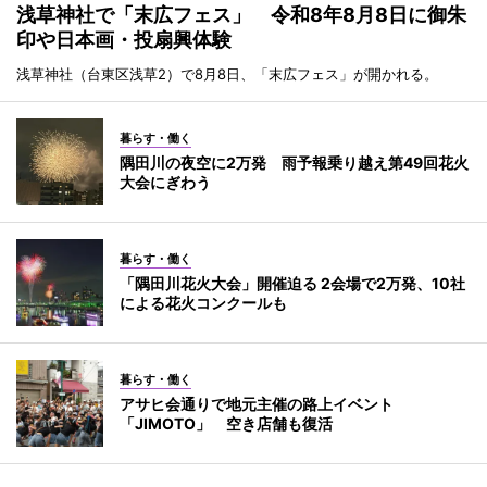
浅草神社で「末広フェス」 令和8年8月8日に御朱
印や日本画・投扇興体験
浅草神社（台東区浅草2）で8月8日、「末広フェス」が開かれる。
暮らす・働く
隅田川の夜空に2万発 雨予報乗り越え第49回花火
大会にぎわう
暮らす・働く
「隅田川花火大会」開催迫る 2会場で2万発、10社
による花火コンクールも
暮らす・働く
アサヒ会通りで地元主催の路上イベント
「JIMOTO」 空き店舗も復活