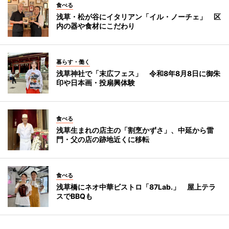
食べる
浅草・松が谷にイタリアン「イル・ノーチェ」 区
内の器や食材にこだわり
暮らす・働く
浅草神社で「末広フェス」 令和8年8月8日に御朱
印や日本画・投扇興体験
食べる
浅草生まれの店主の「割烹かずさ」、中延から雷
門・父の店の跡地近くに移転
食べる
浅草橋にネオ中華ビストロ「87Lab.」 屋上テラ
スでBBQも