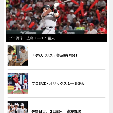
プロ野球・広島７―１１巨人
「デジポリス」普及呼び掛け
プロ野球・オリックス１―３楽天
佐野日大、２回戦へ 高校野球