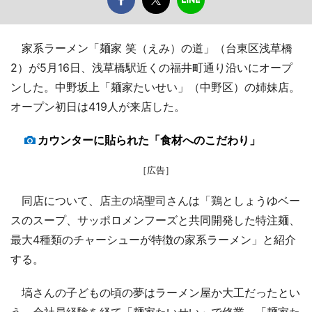
家系ラーメン「麺家 笑（えみ）の道」（台東区浅草橋
2）が5月16日、浅草橋駅近くの福井町通り沿いにオープ
ンした。中野坂上「麺家たいせい」（中野区）の姉妹店。
オープン初日は419人が来店した。
カウンターに貼られた「食材へのこだわり」
［広告］
同店について、店主の塙聖司さんは「鶏としょうゆベー
スのスープ、サッポロメンフーズと共同開発した特注麺、
最大4種類のチャーシューが特徴の家系ラーメン」と紹介
する。
塙さんの子どもの頃の夢はラーメン屋か大工だったとい
う。会社員経験を経て「麺家たいせい」で修業。「麺家た