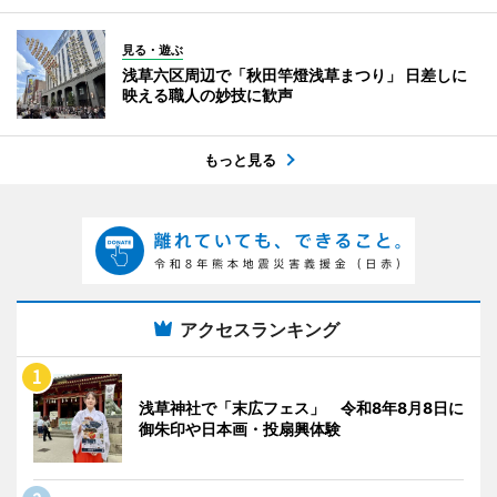
見る・遊ぶ
浅草六区周辺で「秋田竿燈浅草まつり」 日差しに
映える職人の妙技に歓声
もっと見る
アクセスランキング
浅草神社で「末広フェス」 令和8年8月8日に
御朱印や日本画・投扇興体験