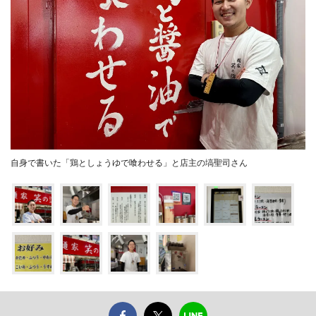
自身で書いた「鶏としょうゆで喰わせる」と店主の塙聖司さん