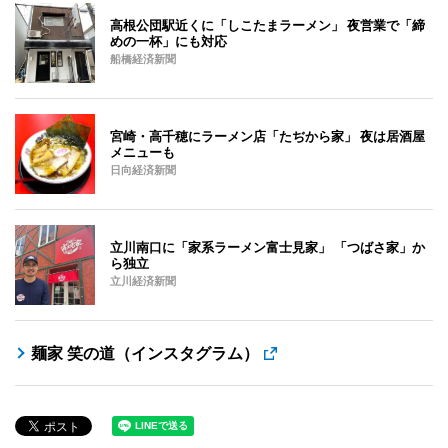
高根公団駅近くに「しこたまラーメン」 夜営業で「締
めの一杯」にも対応
船橋経済新聞
宮崎・高千穂にラーメン店「たぢから家」 夜は居酒屋
メニューも
日向経済新聞
立川南口に「家系ラーメン富士見家」 「つばさ家」か
ら独立
立川経済新聞
麺家 笑の道（インスタグラム）