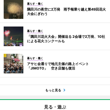
暮らす・働く
隅田川の夜空に2万発 雨予報乗り越え第49回花火
大会にぎわう
暮らす・働く
「隅田川花火大会」開催迫る 2会場で2万発、10社
による花火コンクールも
暮らす・働く
アサヒ会通りで地元主催の路上イベント
「JIMOTO」 空き店舗も復活
もっと見る
見る・遊ぶ