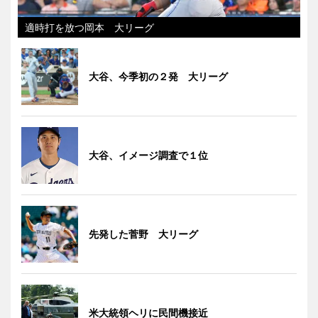
適時打を放つ岡本 大リーグ
大谷、今季初の２発 大リーグ
大谷、イメージ調査で１位
先発した菅野 大リーグ
米大統領ヘリに民間機接近