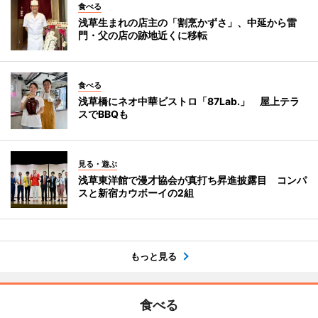
食べる
浅草生まれの店主の「割烹かずさ」、中延から雷
門・父の店の跡地近くに移転
食べる
浅草橋にネオ中華ビストロ「87Lab.」 屋上テラ
スでBBQも
見る・遊ぶ
浅草東洋館で漫才協会が真打ち昇進披露目 コンパ
スと新宿カウボーイの2組
もっと見る
食べる