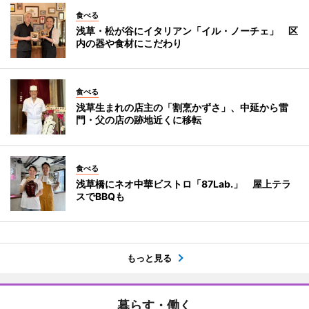
食べる
浅草・松が谷にイタリアン「イル・ノーチェ」 区
内の器や食材にこだわり
食べる
浅草生まれの店主の「割烹かずさ」、中延から雷
門・父の店の跡地近くに移転
食べる
浅草橋にネオ中華ビストロ「87Lab.」 屋上テラ
スでBBQも
もっと見る
暮らす・働く