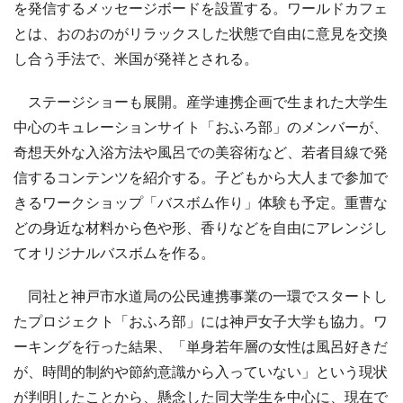
を発信するメッセージボードを設置する。ワールドカフェ
とは、おのおのがリラックスした状態で自由に意見を交換
し合う手法で、米国が発祥とされる。
ステージショーも展開。産学連携企画で生まれた大学生
中心のキュレーションサイト「おふろ部」のメンバーが、
奇想天外な入浴方法や風呂での美容術など、若者目線で発
信するコンテンツを紹介する。子どもから大人まで参加で
きるワークショップ「バスボム作り」体験も予定。重曹な
どの身近な材料から色や形、香りなどを自由にアレンジし
てオリジナルバスボムを作る。
同社と神戸市水道局の公民連携事業の一環でスタートし
たプロジェクト「おふろ部」には神戸女子大学も協力。ワ
ーキングを行った結果、「単身若年層の女性は風呂好きだ
が、時間的制約や節約意識から入っていない」という現状
が判明したことから、懸念した同大学生を中心に、現在で