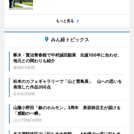
もっと見る
みん経トピックス
啄木・賢治青春館で中村誠回顧展 生誕100年に合わせ、
地元との関わりも紹介
盛岡経済新聞
松本のカフェギャラリーで「山と雷鳥展」 山への思いを
表現した作品350点
松本経済新聞
山陽小野田「銀のホルモン」3周年 美容師店主が届ける
「感動の一瞬」
山口宇部経済新聞
名古屋駅地区で「打ち水大作戦」 4会場で一斉に打ち水、