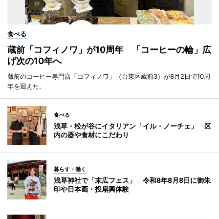
食べる
蔵前「コフィノワ」が10周年 「コーヒーの輪」広
げ次の10年へ
蔵前のコーヒー専門店「コフィノワ」（台東区蔵前3）が8月2日で10周
年を迎えた。
食べる
浅草・松が谷にイタリアン「イル・ノーチェ」 区
内の器や食材にこだわり
暮らす・働く
浅草神社で「末広フェス」 令和8年8月8日に御朱
印や日本画・投扇興体験