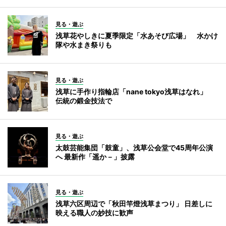
見る・遊ぶ
浅草花やしきに夏季限定「水あそび広場」 水かけ
隊や水まき祭りも
見る・遊ぶ
浅草に手作り指輪店「nane tokyo浅草はなれ」
伝統の鍛金技法で
見る・遊ぶ
太鼓芸能集団「鼓童」、浅草公会堂で45周年公演
へ 最新作「遥か－」披露
見る・遊ぶ
浅草六区周辺で「秋田竿燈浅草まつり」 日差しに
映える職人の妙技に歓声