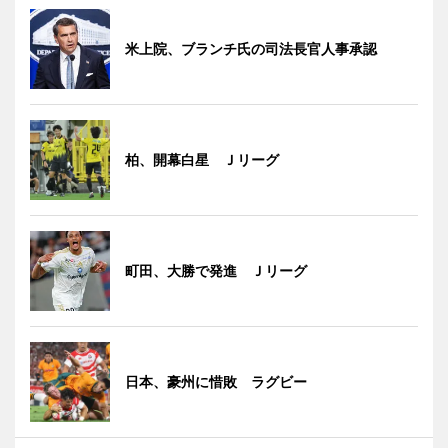
米上院、ブランチ氏の司法長官人事承認
柏、開幕白星 Ｊリーグ
町田、大勝で発進 Ｊリーグ
日本、豪州に惜敗 ラグビー