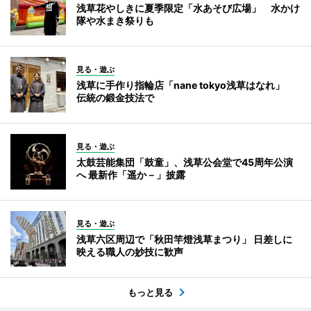
浅草花やしきに夏季限定「水あそび広場」 水かけ
隊や水まき祭りも
見る・遊ぶ
浅草に手作り指輪店「nane tokyo浅草はなれ」
伝統の鍛金技法で
見る・遊ぶ
太鼓芸能集団「鼓童」、浅草公会堂で45周年公演
へ 最新作「遥か－」披露
見る・遊ぶ
浅草六区周辺で「秋田竿燈浅草まつり」 日差しに
映える職人の妙技に歓声
もっと見る