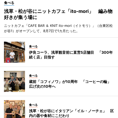
食べる
浅草・松が谷にニットカフェ「ito-mori」 編み物
好きが集う場に
ニットカフェ「CAFE BAR ＆ KNIT ito-mori（イトモリ）」（台東区松
が谷1）がオープンして、8月7日で1カ月たった。
食べる
伊良コーラ、浅草観音前に直営5店舗目 「300年
続く店」目指す
食べる
蔵前「コフィノワ」が10周年 「コーヒーの輪」
広げ次の10年へ
食べる
浅草・松が谷にイタリアン「イル・ノーチェ」 区
内の器や食材にこだわり