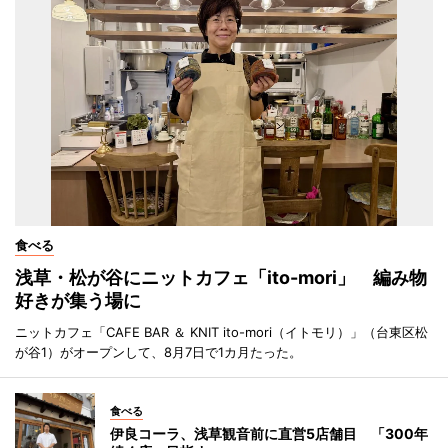
食べる
浅草・松が谷にニットカフェ「ito-mori」 編み物
好きが集う場に
ニットカフェ「CAFE BAR ＆ KNIT ito-mori（イトモリ）」（台東区松
が谷1）がオープンして、8月7日で1カ月たった。
食べる
伊良コーラ、浅草観音前に直営5店舗目 「300年