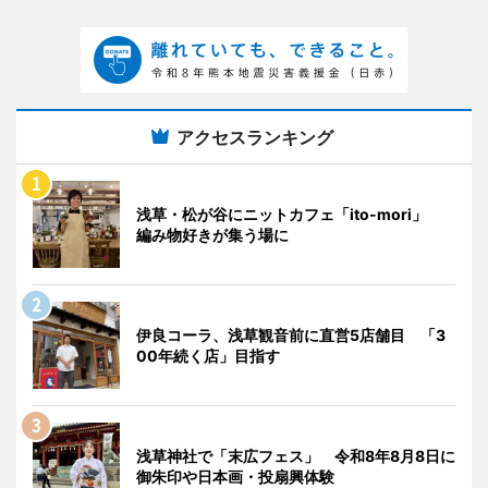
アクセスランキング
浅草・松が谷にニットカフェ「ito-mori」
編み物好きが集う場に
伊良コーラ、浅草観音前に直営5店舗目 「3
00年続く店」目指す
浅草神社で「末広フェス」 令和8年8月8日に
御朱印や日本画・投扇興体験