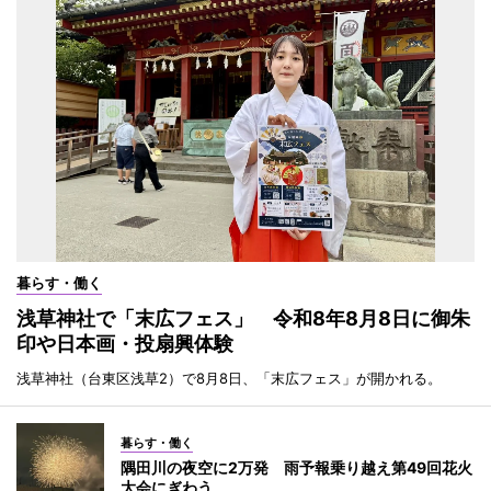
暮らす・働く
浅草神社で「末広フェス」 令和8年8月8日に御朱
印や日本画・投扇興体験
浅草神社（台東区浅草2）で8月8日、「末広フェス」が開かれる。
暮らす・働く
隅田川の夜空に2万発 雨予報乗り越え第49回花火
大会にぎわう