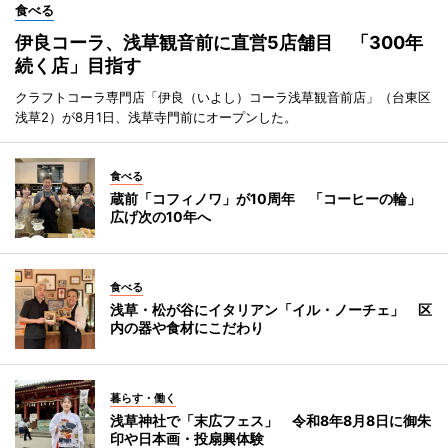
食べる
伊良コーラ、浅草観音前に直営5店舗目 「300年
続く店」目指す
クラフトコーラ専門店「伊良（いよし）コーラ浅草観音前店」（台東区
浅草2）が8月1日、浅草寺門前にオープンした。
食べる
蔵前「コフィノワ」が10周年 「コーヒーの輪」
広げ次の10年へ
食べる
浅草・松が谷にイタリアン「イル・ノーチェ」 区
内の器や食材にこだわり
暮らす・働く
浅草神社で「末広フェス」 令和8年8月8日に御朱
印や日本画・投扇興体験