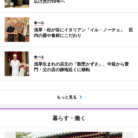
広げ次の10年へ
食べる
浅草・松が谷にイタリアン「イル・ノーチェ」 区
内の器や食材にこだわり
食べる
浅草生まれの店主の「割烹かずさ」、中延から雷
門・父の店の跡地近くに移転
もっと見る
暮らす・働く