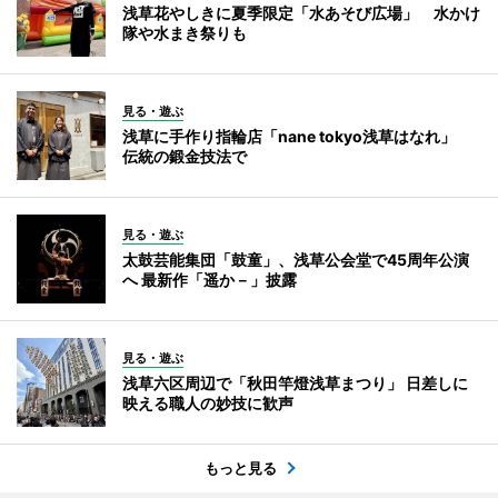
浅草花やしきに夏季限定「水あそび広場」 水かけ
隊や水まき祭りも
見る・遊ぶ
浅草に手作り指輪店「nane tokyo浅草はなれ」
伝統の鍛金技法で
見る・遊ぶ
太鼓芸能集団「鼓童」、浅草公会堂で45周年公演
へ 最新作「遥か－」披露
見る・遊ぶ
浅草六区周辺で「秋田竿燈浅草まつり」 日差しに
映える職人の妙技に歓声
もっと見る