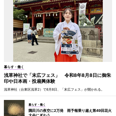
暮らす・働く
浅草神社で「末広フェス」 令和8年8月8日に御朱
印や日本画・投扇興体験
浅草神社（台東区浅草2）で8月8日、「末広フェス」が開かれる。
暮らす・働く
隅田川の夜空に2万発 雨予報乗り越え第49回花火
大会にぎわう