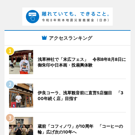
アクセスランキング
浅草神社で「末広フェス」 令和8年8月8日に
御朱印や日本画・投扇興体験
伊良コーラ、浅草観音前に直営5店舗目 「3
00年続く店」目指す
蔵前「コフィノワ」が10周年 「コーヒーの
輪」広げ次の10年へ