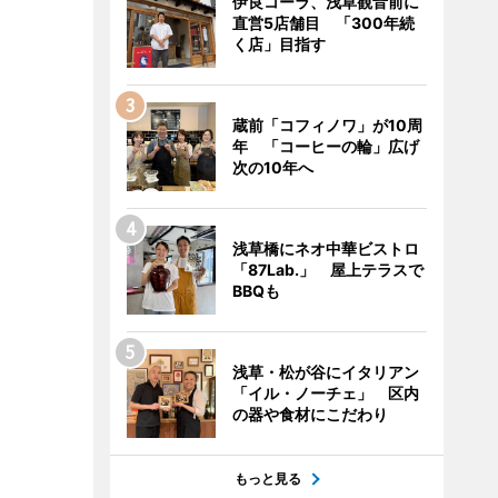
伊良コーラ、浅草観音前に
直営5店舗目 「300年続
く店」目指す
蔵前「コフィノワ」が10周
年 「コーヒーの輪」広げ
次の10年へ
浅草橋にネオ中華ビストロ
「87Lab.」 屋上テラスで
BBQも
浅草・松が谷にイタリアン
「イル・ノーチェ」 区内
の器や食材にこだわり
もっと見る