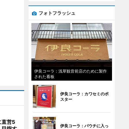
フォトフラッシュ
伊良コーラ：浅草観音前店のために製作
された看板
伊良コーラ：カワセミのポ
スター
直営5
伊良コーラ：パウチに入っ
」目指す