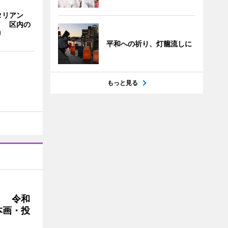
タリアン
」 区内の
り
平和への祈り、灯籠流しに
もっと見る
」 令和
本画・投