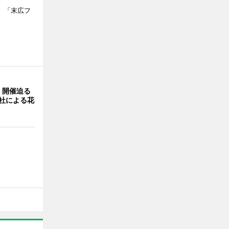
、「末広フ
」開催迫る
0社による花