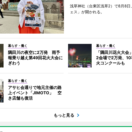
浅草神社（台東区浅草2）で8月8日
ェス」が開かれる。
暮らす・働く
暮らす・働く
隅田川の夜空に2万発 雨予
「隅田川花火大会
報乗り越え第49回花火大会に
2会場で2万発、1
ぎわう
火コンクールも
暮らす・働く
アサヒ会通りで地元主催の路
上イベント「JIMOTO」 空
き店舗も復活
もっと見る