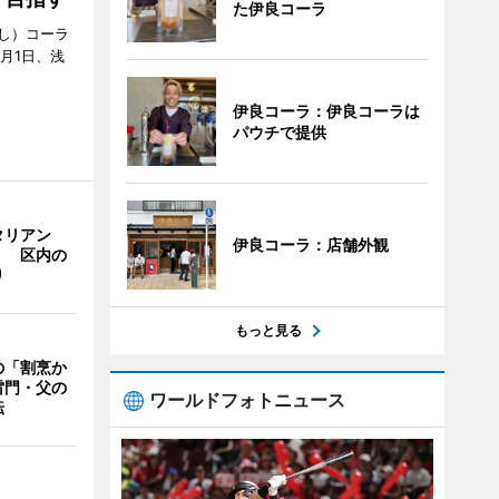
た伊良コーラ
し）コーラ
月1日、浅
伊良コーラ：伊良コーラは
パウチで提供
タリアン
伊良コーラ：店舗外観
」 区内の
り
もっと見る
の「割烹か
雷門・父の
ワールドフォトニュース
転