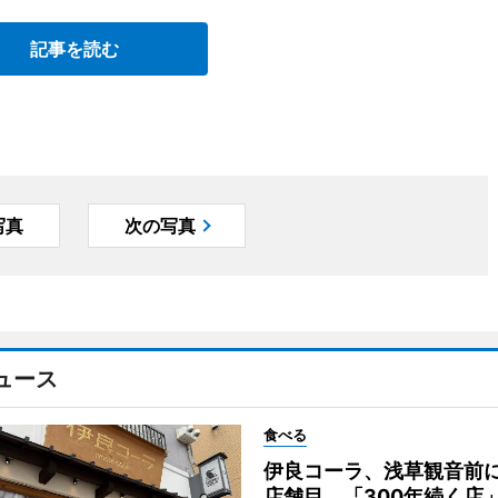
記事を読む
写真
次の写真
ュース
食べる
伊良コーラ、浅草観音前に
店舗目 「300年続く店