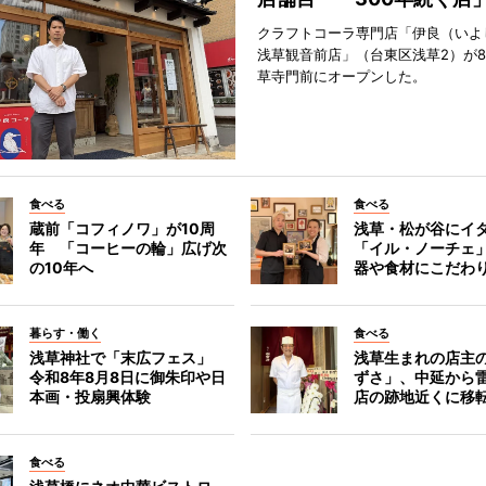
クラフトコーラ専門店「伊良（いよ
浅草観音前店」（台東区浅草2）が8
草寺門前にオープンした。
食べる
食べる
蔵前「コフィノワ」が10周
浅草・松が谷にイ
年 「コーヒーの輪」広げ次
「イル・ノーチェ
の10年へ
器や食材にこだわ
暮らす・働く
食べる
浅草神社で「末広フェス」
浅草生まれの店主
令和8年8月8日に御朱印や日
ずさ」、中延から
本画・投扇興体験
店の跡地近くに移
食べる