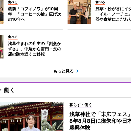
食べる
食べる
蔵前「コフィノワ」が10周
浅草・松が谷にイ
年 「コーヒーの輪」広げ次
「イル・ノーチェ
の10年へ
器や食材にこだわ
食べる
浅草生まれの店主の「割烹か
ずさ」、中延から雷門・父の
店の跡地近くに移転
もっと見る
・働く
暮らす・働く
浅草神社で「末広フェス
8年8月8日に御朱印や日
扇興体験