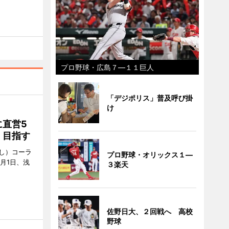
プロ野球・広島７―１１巨人
「デジポリス」普及呼び掛
け
直営5
」目指す
し）コーラ
プロ野球・オリックス１―
月1日、浅
３楽天
佐野日大、２回戦へ 高校
野球