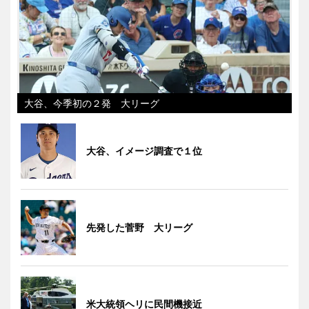
大谷、今季初の２発 大リーグ
大谷、イメージ調査で１位
先発した菅野 大リーグ
米大統領ヘリに民間機接近