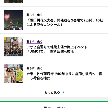
暮らす・働く
「隅田川花火大会」開催迫る 2会場で2万発、10社
による花火コンクールも
暮らす・働く
アサヒ会通りで地元主催の路上イベント
「JIMOTO」 空き店舗も復活
暮らす・働く
台東・佐竹商店街で40年ぶりに盆踊り復活へ 軽
トラ荷台を櫓に
もっと見る