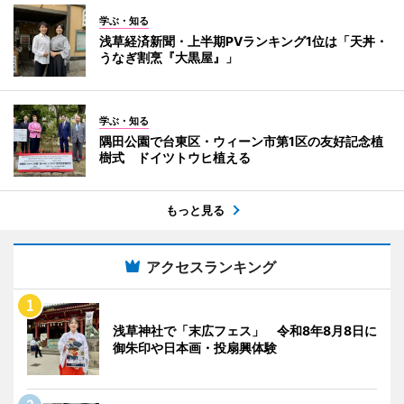
学ぶ・知る
浅草経済新聞・上半期PVランキング1位は「天丼・
うなぎ割烹『大黒屋』」
学ぶ・知る
隅田公園で台東区・ウィーン市第1区の友好記念植
樹式 ドイツトウヒ植える
もっと見る
アクセスランキング
浅草神社で「末広フェス」 令和8年8月8日に
御朱印や日本画・投扇興体験