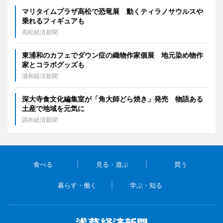
マリタイムプラザ高松で恐竜展 動くティラノサウルスや
乗れるフィギュアも
高松経済新聞
東浦和のカフェでダウン症の織物作家個展 地元染め物作
家とコラボグッズも
浦和経済新聞
深大寺食文化編集室が「角大師どら焼き」発売 物語ある
土産で地域を元気に
調布経済新聞
食べる
見る・遊ぶ
買う
暮らす・働く
学ぶ・知る