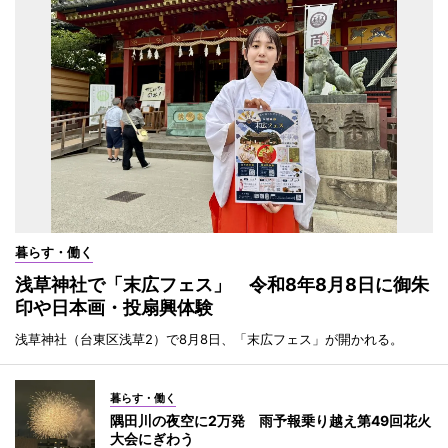
暮らす・働く
浅草神社で「末広フェス」 令和8年8月8日に御朱
印や日本画・投扇興体験
浅草神社（台東区浅草2）で8月8日、「末広フェス」が開かれる。
暮らす・働く
隅田川の夜空に2万発 雨予報乗り越え第49回花火
大会にぎわう