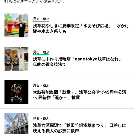
打ちに昇進することが発表された。
見る・遊ぶ
浅草花やしきに夏季限定「水あそび広場」 水かけ
隊や水まき祭りも
見る・遊ぶ
浅草に手作り指輪店「nane tokyo浅草はなれ」
伝統の鍛金技法で
見る・遊ぶ
太鼓芸能集団「鼓童」、浅草公会堂で45周年公演
へ 最新作「遥か－」披露
見る・遊ぶ
浅草六区周辺で「秋田竿燈浅草まつり」 日差しに
映える職人の妙技に歓声