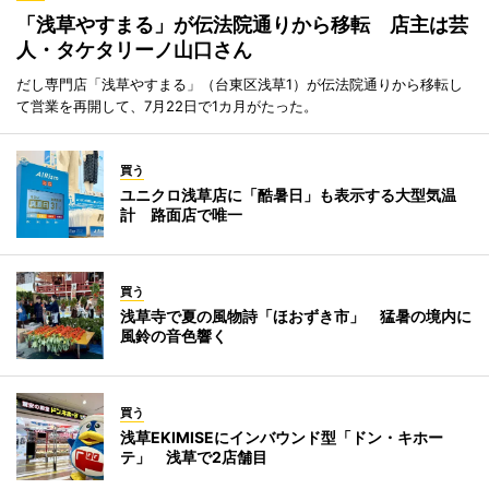
「浅草やすまる」が伝法院通りから移転 店主は芸
人・タケタリーノ山口さん
だし専門店「浅草やすまる」（台東区浅草1）が伝法院通りから移転し
て営業を再開して、7月22日で1カ月がたった。
買う
ユニクロ浅草店に「酷暑日」も表示する大型気温
計 路面店で唯一
買う
浅草寺で夏の風物詩「ほおずき市」 猛暑の境内に
風鈴の音色響く
買う
浅草EKIMISEにインバウンド型「ドン・キホー
テ」 浅草で2店舗目