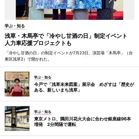
学ぶ・知る
浅草・木馬亭で「冷やし甘酒の日」制定イベント
人力車応援プロジェクトも
「冷やし甘酒の日」の制定イベントが7月23日、演芸場「木馬亭」（台
東区浅草2）で開かれた。
学ぶ・知る
今戸で「浅草未来図案」展示会 めざすは「歴史が
ある、新しいまち浅草」
学ぶ・知る
東京メトロ、隅田川花火大会に合わせ銀座線96本
増発 2分間隔で運転