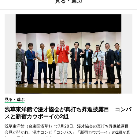
見る・遊ぶ
見る・遊ぶ
浅草東洋館で漫才協会が真打ち昇進披露目 コンパ
スと新宿カウボーイの2組
浅草東洋館（台東区浅草1）で7月28日、漫才協会の真打ち昇進披露目
会見が開かれ、漫才コンビ「コンパス」「新宿カウボーイ」の2組が真