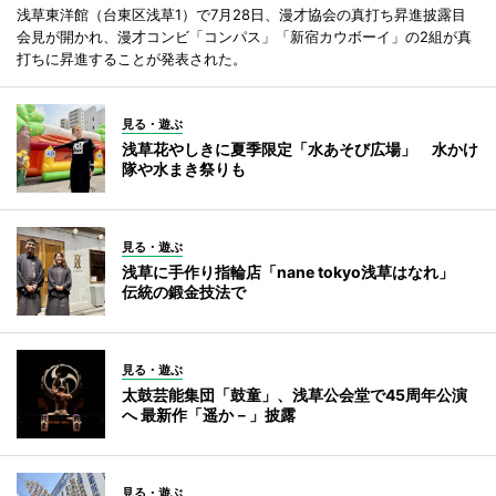
浅草東洋館（台東区浅草1）で7月28日、漫才協会の真打ち昇進披露目
会見が開かれ、漫才コンビ「コンパス」「新宿カウボーイ」の2組が真
打ちに昇進することが発表された。
見る・遊ぶ
浅草花やしきに夏季限定「水あそび広場」 水かけ
隊や水まき祭りも
見る・遊ぶ
浅草に手作り指輪店「nane tokyo浅草はなれ」
伝統の鍛金技法で
見る・遊ぶ
太鼓芸能集団「鼓童」、浅草公会堂で45周年公演
へ 最新作「遥か－」披露
見る・遊ぶ