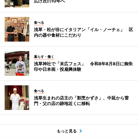
広げ次の10年へ
食べる
浅草・松が谷にイタリアン「イル・ノーチェ」 区
内の器や食材にこだわり
暮らす・働く
浅草神社で「末広フェス」 令和8年8月8日に御朱
印や日本画・投扇興体験
食べる
浅草生まれの店主の「割烹かずさ」、中延から雷
門・父の店の跡地近くに移転
もっと見る