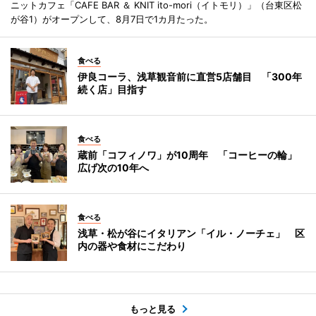
ニットカフェ「CAFE BAR ＆ KNIT ito-mori（イトモリ）」（台東区松
が谷1）がオープンして、8月7日で1カ月たった。
食べる
伊良コーラ、浅草観音前に直営5店舗目 「300年
続く店」目指す
食べる
蔵前「コフィノワ」が10周年 「コーヒーの輪」
広げ次の10年へ
食べる
浅草・松が谷にイタリアン「イル・ノーチェ」 区
内の器や食材にこだわり
もっと見る