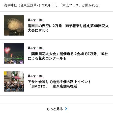
浅草神社（台東区浅草2）で8月8日、「末広フェス」が開かれる。
暮らす・働く
隅田川の夜空に2万発 雨予報乗り越え第49回花火
大会にぎわう
暮らす・働く
「隅田川花火大会」開催迫る 2会場で2万発、10社
による花火コンクールも
暮らす・働く
アサヒ会通りで地元主催の路上イベント
「JIMOTO」 空き店舗も復活
もっと見る