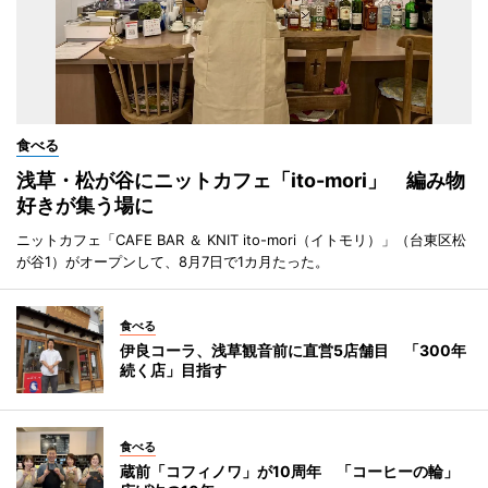
食べる
浅草・松が谷にニットカフェ「ito-mori」 編み物
好きが集う場に
ニットカフェ「CAFE BAR ＆ KNIT ito-mori（イトモリ）」（台東区松
が谷1）がオープンして、8月7日で1カ月たった。
食べる
伊良コーラ、浅草観音前に直営5店舗目 「300年
続く店」目指す
食べる
蔵前「コフィノワ」が10周年 「コーヒーの輪」