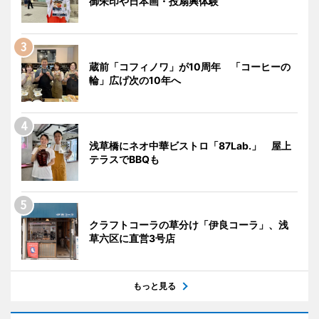
御朱印や日本画・投扇興体験
蔵前「コフィノワ」が10周年 「コーヒーの
輪」広げ次の10年へ
浅草橋にネオ中華ビストロ「87Lab.」 屋上
テラスでBBQも
クラフトコーラの草分け「伊良コーラ」、浅
草六区に直営3号店
もっと見る