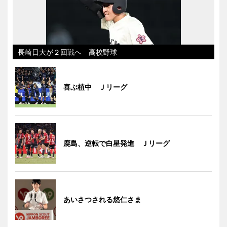
長崎日大が２回戦へ 高校野球
喜ぶ植中 Ｊリーグ
鹿島、逆転で白星発進 Ｊリーグ
あいさつされる悠仁さま