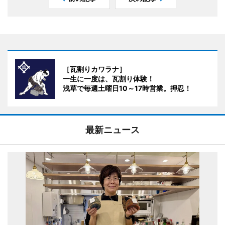
［瓦割りカワラナ］
一生に一度は、瓦割り体験！
浅草で毎週土曜日10～17時営業。押忍！
最新ニュース