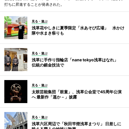
打ちに昇進することが発表された。
見る・遊ぶ
浅草花やしきに夏季限定「水あそび広場」 水かけ
隊や水まき祭りも
見る・遊ぶ
浅草に手作り指輪店「nane tokyo浅草はなれ」
伝統の鍛金技法で
見る・遊ぶ
太鼓芸能集団「鼓童」、浅草公会堂で45周年公演
へ 最新作「遥か－」披露
見る・遊ぶ
浅草六区周辺で「秋田竿燈浅草まつり」 日差しに
映える職人の妙技に歓声