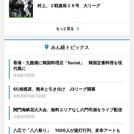
村上、２戦連発２６号 大リーグ
もっと見る
みん経トピックス
香港・九龍塘に韓国料理店「Social」 韓国定番料理を現
代風に
香港経済新聞
SC相模原、熊本と引き分け J3リーグ開幕
相模原町田経済新聞
関門海峡花火大会、無料エリアなしの門司側をライブ配信
小倉経済新聞
八広で「八八祭り」 1500人が提灯行列、多幸アートも