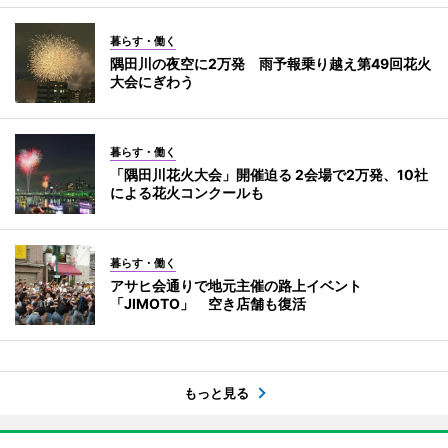
暮らす・働く
隅田川の夜空に2万発 雨予報乗り越え第49回花火
大会にぎわう
暮らす・働く
「隅田川花火大会」開催迫る 2会場で2万発、10社
による花火コンクールも
暮らす・働く
アサヒ会通りで地元主催の路上イベント
「JIMOTO」 空き店舗も復活
もっと見る