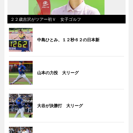
２２歳吉沢がツアー初Ｖ 女子ゴルフ
中島ひとみ、１２秒６２の日本新
山本の力投 大リーグ
大谷が決勝打 大リーグ