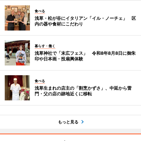
食べる
浅草・松が谷にイタリアン「イル・ノーチェ」 区
内の器や食材にこだわり
暮らす・働く
浅草神社で「末広フェス」 令和8年8月8日に御朱
印や日本画・投扇興体験
食べる
浅草生まれの店主の「割烹かずさ」、中延から雷
門・父の店の跡地近くに移転
もっと見る