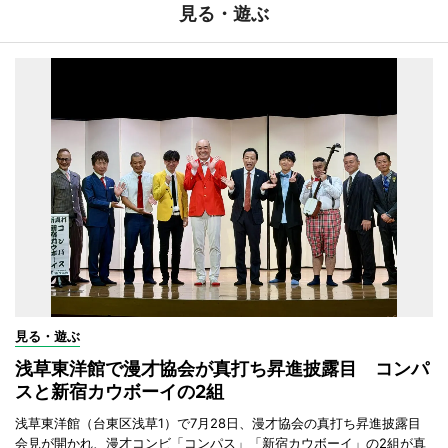
見る・遊ぶ
見る・遊ぶ
浅草東洋館で漫才協会が真打ち昇進披露目 コンパ
スと新宿カウボーイの2組
浅草東洋館（台東区浅草1）で7月28日、漫才協会の真打ち昇進披露目
会見が開かれ、漫才コンビ「コンパス」「新宿カウボーイ」の2組が真