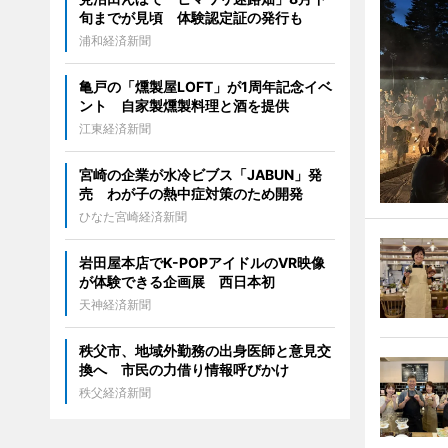
旬までが見頃 体験認定証の発行も
浦和経済新聞
亀戸の「燻製屋LOFT」が1周年記念イベ
ント 自家製燻製料理と酒を提供
江東経済新聞
宮崎の企業が水冷ビブス「JABUN」発
売 わが子の熱中症対策のため開発
ひなた宮崎経済新聞
岩田屋本店でK-POPアイドルのVR映像
が体験できる企画展 西日本初
天神経済新聞
秩父市、地域外勤務の出身医師と意見交
換へ 市民の力借り情報呼びかけ
秩父経済新聞