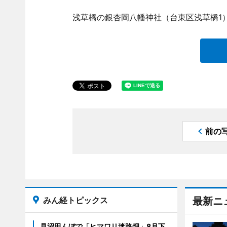
浅草橋の銀杏岡八幡神社（台東区浅草橋1）
前の
みん経トピックス
最新ニ
見沼田んぼで「ヒマワリ迷路畑」8月下