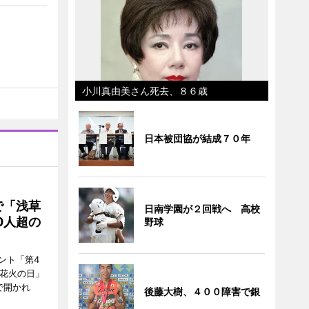
小川真由美さん死去、８６歳
日本被団協が結成７０年
で「浅草
日南学園が２回戦へ 高校
0人超の
野球
ント「第4
「花火の日」
で開かれ
後藤大樹、４００障害で銀