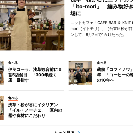
「ito-mori」 編み物
場に
ニットカフェ「CAFE BAR ＆ KNIT i
mori（イトモリ）」（台東区松が谷
ンして、8月7日で1カ月たった。
食べる
食べる
伊良コーラ、浅草観音前に直
蔵前「コフィノワ」
営5店舗目 「300年続く
年 「コーヒーの
店」目指す
の10年へ
食べる
浅草・松が谷にイタリアン
「イル・ノーチェ」 区内の
器や食材にこだわり
もっと見る