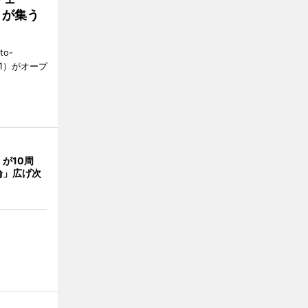
好きが集う
to-
1）がオープ
が10周
輪」広げ次