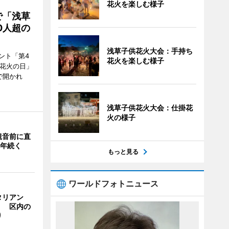
花火を楽しむ様子
で「浅草
0人超の
浅草子供花火大会：手持ち
ント「第4
花火を楽しむ様子
「花火の日」
で開かれ
浅草子供花火大会：仕掛花
火の様子
観音前に直
0年続く
もっと見る
ワールドフォトニュース
タリアン
」 区内の
り