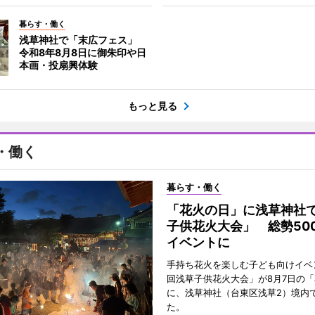
暮らす・働く
浅草神社で「末広フェス」
令和8年8月8日に御朱印や日
本画・投扇興体験
もっと見る
・働く
暮らす・働く
「花火の日」に浅草神社
子供花火大会」 総勢50
イベントに
手持ち花火を楽しむ子ども向けイベ
回浅草子供花火大会」が8月7日の
に、浅草神社（台東区浅草2）境内
た。