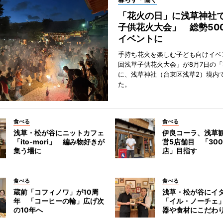
「花火の日」に浅草神社
子供花火大会」 総勢50
イベントに
手持ち花火を楽しむ子ども向けイベ
回浅草子供花火大会」が8月7日の
に、浅草神社（台東区浅草2）境内
た。
食べる
食べる
浅草・松が谷にニットカフェ
伊良コーラ、浅草
「ito-mori」 編み物好きが
営5店舗目 「30
集う場に
店」目指す
食べる
食べる
蔵前「コフィノワ」が10周
浅草・松が谷にイ
年 「コーヒーの輪」広げ次
「イル・ノーチェ
の10年へ
器や食材にこだわ