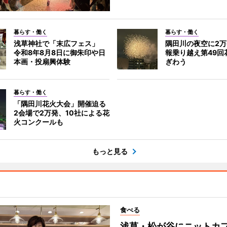
暮らす・働く
暮らす・働く
浅草神社で「末広フェス」
隅田川の夜空に2
令和8年8月8日に御朱印や日
報乗り越え第49回
本画・投扇興体験
ぎわう
暮らす・働く
「隅田川花火大会」開催迫る
2会場で2万発、10社による花
火コンクールも
もっと見る
食べる
浅草・松が谷にニットカ