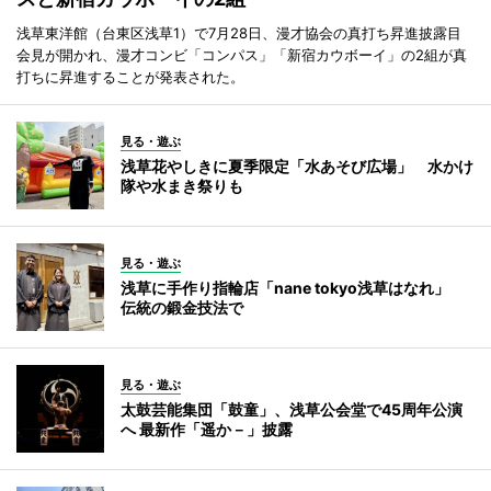
浅草東洋館（台東区浅草1）で7月28日、漫才協会の真打ち昇進披露目
会見が開かれ、漫才コンビ「コンパス」「新宿カウボーイ」の2組が真
打ちに昇進することが発表された。
見る・遊ぶ
浅草花やしきに夏季限定「水あそび広場」 水かけ
隊や水まき祭りも
見る・遊ぶ
浅草に手作り指輪店「nane tokyo浅草はなれ」
伝統の鍛金技法で
見る・遊ぶ
太鼓芸能集団「鼓童」、浅草公会堂で45周年公演
へ 最新作「遥か－」披露