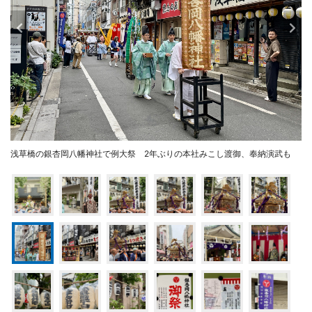
浅草橋の銀杏岡八幡神社で例大祭 2年ぶりの本社みこし渡御、奉納演武も