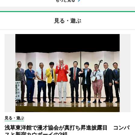
見る・遊ぶ
見る・遊ぶ
浅草東洋館で漫才協会が真打ち昇進披露目 コンパ
スと新宿カウボーイの2組