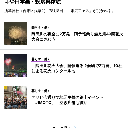
印や日本画・投扇興体験
浅草神社（台東区浅草2）で8月8日、「末広フェス」が開かれる。
暮らす・働く
隅田川の夜空に2万発 雨予報乗り越え第49回花火
大会にぎわう
暮らす・働く
「隅田川花火大会」開催迫る 2会場で2万発、10社
による花火コンクールも
暮らす・働く
アサヒ会通りで地元主催の路上イベント
「JIMOTO」 空き店舗も復活
もっと見る