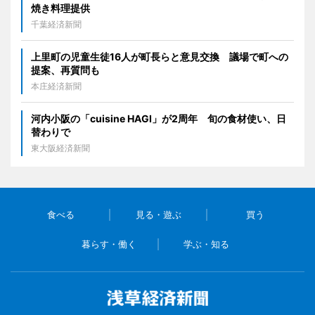
焼き料理提供
千葉経済新聞
上里町の児童生徒16人が町長らと意見交換 議場で町への
提案、再質問も
本庄経済新聞
河内小阪の「cuisine HAGI」が2周年 旬の食材使い、日
替わりで
東大阪経済新聞
食べる
見る・遊ぶ
買う
暮らす・働く
学ぶ・知る