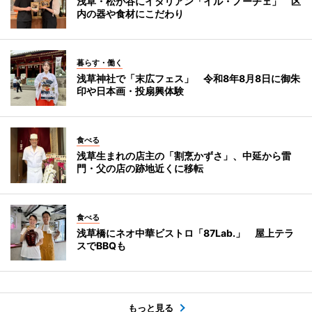
浅草・松が谷にイタリアン「イル・ノーチェ」 区
内の器や食材にこだわり
暮らす・働く
浅草神社で「末広フェス」 令和8年8月8日に御朱
印や日本画・投扇興体験
食べる
浅草生まれの店主の「割烹かずさ」、中延から雷
門・父の店の跡地近くに移転
食べる
浅草橋にネオ中華ビストロ「87Lab.」 屋上テラ
スでBBQも
もっと見る