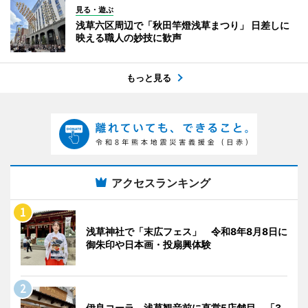
見る・遊ぶ
浅草六区周辺で「秋田竿燈浅草まつり」 日差しに
映える職人の妙技に歓声
もっと見る
アクセスランキング
浅草神社で「末広フェス」 令和8年8月8日に
御朱印や日本画・投扇興体験
伊良コーラ、浅草観音前に直営5店舗目 「3