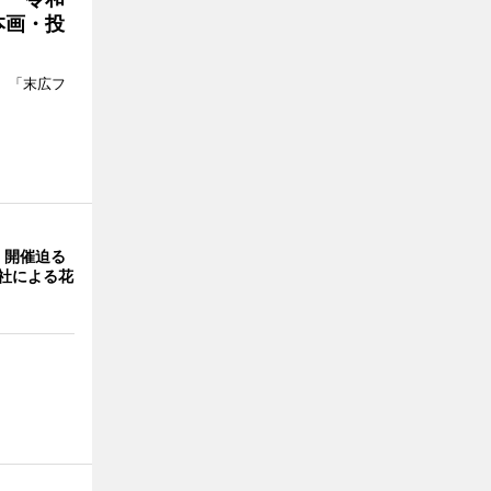
本画・投
、「末広フ
」開催迫る
0社による花