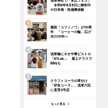
浅草神社で「末広フェス」
令和8年8月8日に御朱印
や日本画・投扇興体験
蔵前「コフィノワ」が10周
年 「コーヒーの輪」広げ
次の10年へ
浅草橋にネオ中華ビストロ
「87Lab.」 屋上テラスで
BBQも
クラフトコーラの草分け
「伊良コーラ」、浅草六区
に直営3号店
もっと見る