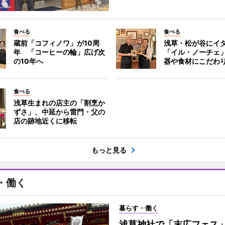
食べる
食べる
蔵前「コフィノワ」が10周
浅草・松が谷にイ
年 「コーヒーの輪」広げ次
「イル・ノーチェ
の10年へ
器や食材にこだわ
食べる
浅草生まれの店主の「割烹か
ずさ」、中延から雷門・父の
店の跡地近くに移転
もっと見る
・働く
暮らす・働く
浅草神社で「末広フェス