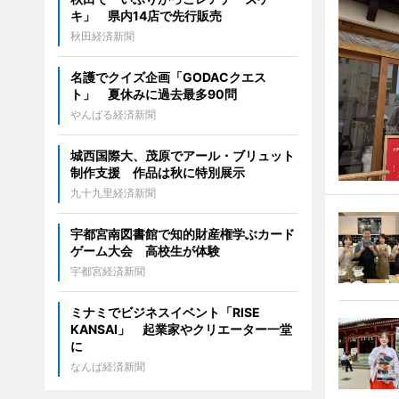
キ」 県内14店で先行販売
秋田経済新聞
名護でクイズ企画「GODACクエス
ト」 夏休みに過去最多90問
やんばる経済新聞
城西国際大、茂原でアール・ブリュット
制作支援 作品は秋に特別展示
九十九里経済新聞
宇都宮南図書館で知的財産権学ぶカード
ゲーム大会 高校生が体験
宇都宮経済新聞
ミナミでビジネスイベント「RISE
KANSAI」 起業家やクリエーター一堂
に
なんば経済新聞