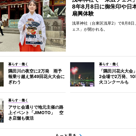
8年8月8日に御朱印や日
扇興体験
浅草神社（台東区浅草2）で8月8日
ェス」が開かれる。
暮らす・働く
暮らす・働く
隅田川の夜空に2万発 雨予
「隅田川花火大会
報乗り越え第49回花火大会に
2会場で2万発、1
ぎわう
火コンクールも
暮らす・働く
アサヒ会通りで地元主催の路
上イベント「JIMOTO」 空
き店舗も復活
もっと見る