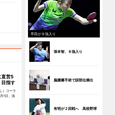
早田が８強入り
張本智、８強入り
直営5
脳腫瘍手術で誤部位摘出
」目指す
し）コーラ
月1日、浅
有明が２回戦へ 高校野球