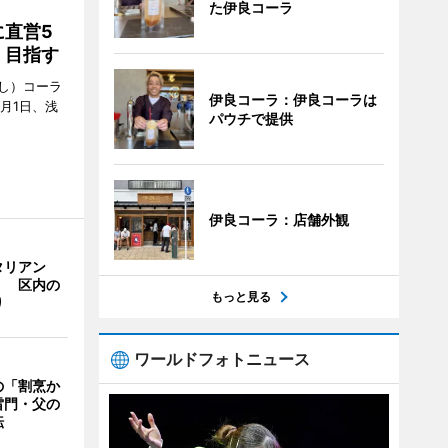
た伊良コーラ
直営5
」目指す
し）コーラ
伊良コーラ：伊良コーラは
月1日、浅
パウチで提供
伊良コーラ：店舗外観
タリアン
」 区内の
もっと見る
り
ワールドフォトニュース
の「割烹か
雷門・父の
転