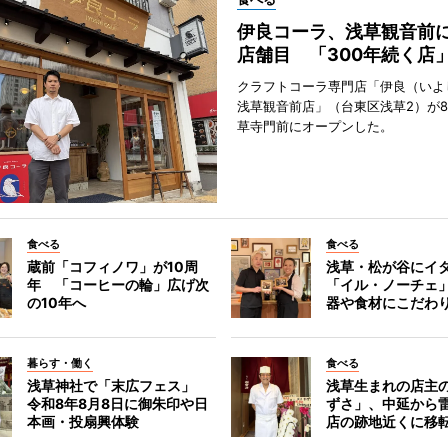
伊良コーラ、浅草観音前に
店舗目 「300年続く店
クラフトコーラ専門店「伊良（いよ
浅草観音前店」（台東区浅草2）が8
草寺門前にオープンした。
食べる
食べる
蔵前「コフィノワ」が10周
浅草・松が谷にイ
年 「コーヒーの輪」広げ次
「イル・ノーチェ
の10年へ
器や食材にこだわ
暮らす・働く
食べる
浅草神社で「末広フェス」
浅草生まれの店主
令和8年8月8日に御朱印や日
ずさ」、中延から
本画・投扇興体験
店の跡地近くに移