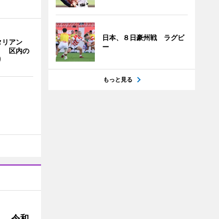
日本、８日豪州戦 ラグビ
タリアン
ー
」 区内の
り
もっと見る
」 令和