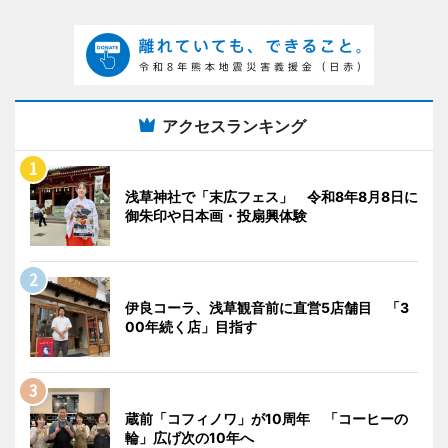
アクセスランキング
浅草神社で「末広フェス」 令和8年8月8日に
御朱印や日本画・投扇興体験
伊良コーラ、浅草観音前に直営5店舗目 「3
00年続く店」目指す
蔵前「コフィノワ」が10周年 「コーヒーの
輪」広げ次の10年へ