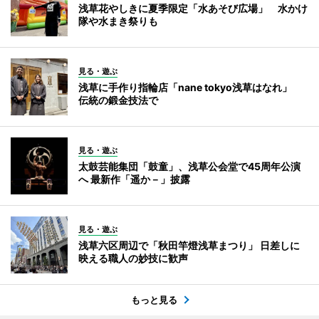
浅草花やしきに夏季限定「水あそび広場」 水かけ
隊や水まき祭りも
見る・遊ぶ
浅草に手作り指輪店「nane tokyo浅草はなれ」
伝統の鍛金技法で
見る・遊ぶ
太鼓芸能集団「鼓童」、浅草公会堂で45周年公演
へ 最新作「遥か－」披露
見る・遊ぶ
浅草六区周辺で「秋田竿燈浅草まつり」 日差しに
映える職人の妙技に歓声
もっと見る