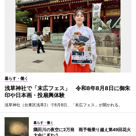
暮らす・働く
浅草神社で「末広フェス」 令和8年8月8日に御朱
印や日本画・投扇興体験
浅草神社（台東区浅草2）で8月8日、「末広フェス」が開かれる。
暮らす・働く
隅田川の夜空に2万発 雨予報乗り越え第49回花火
大会にぎわう