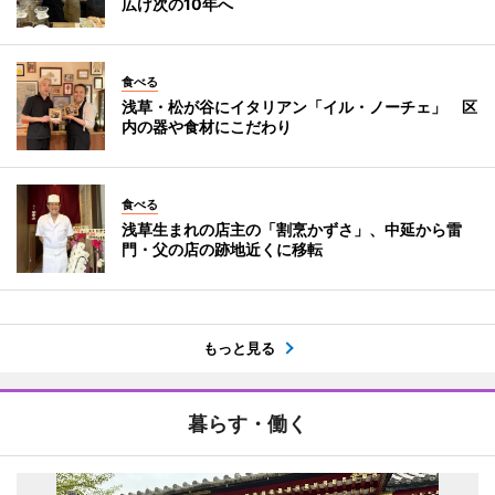
広げ次の10年へ
食べる
浅草・松が谷にイタリアン「イル・ノーチェ」 区
内の器や食材にこだわり
食べる
浅草生まれの店主の「割烹かずさ」、中延から雷
門・父の店の跡地近くに移転
もっと見る
暮らす・働く