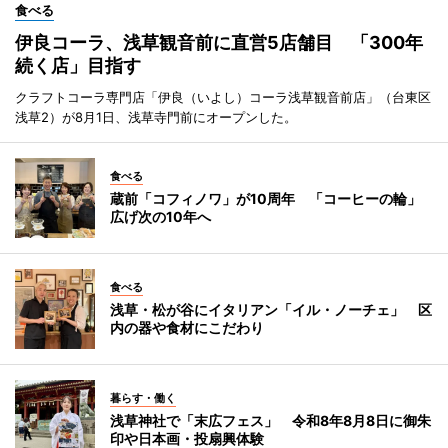
食べる
伊良コーラ、浅草観音前に直営5店舗目 「300年
続く店」目指す
クラフトコーラ専門店「伊良（いよし）コーラ浅草観音前店」（台東区
浅草2）が8月1日、浅草寺門前にオープンした。
食べる
蔵前「コフィノワ」が10周年 「コーヒーの輪」
広げ次の10年へ
食べる
浅草・松が谷にイタリアン「イル・ノーチェ」 区
内の器や食材にこだわり
暮らす・働く
浅草神社で「末広フェス」 令和8年8月8日に御朱
印や日本画・投扇興体験