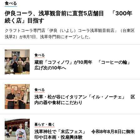
食べる
伊良コーラ、浅草観音前に直営5店舗目 「300年
続く店」目指す
クラフトコーラ専門店「伊良（いよし）コーラ浅草観音前店」（台東区
浅草2）が8月1日、浅草寺門前にオープンした。
食べる
蔵前「コフィノワ」が10周年 「コーヒーの輪」
広げ次の10年へ
食べる
浅草・松が谷にイタリアン「イル・ノーチェ」 区
内の器や食材にこだわり
暮らす・働く
浅草神社で「末広フェス」 令和8年8月8日に御朱
印や日本画・投扇興体験