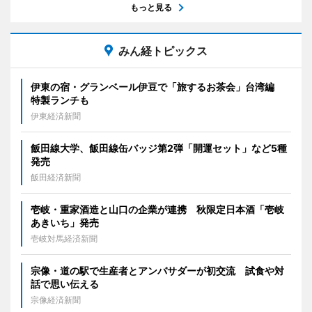
もっと見る
みん経トピックス
伊東の宿・グランベール伊豆で「旅するお茶会」台湾編
特製ランチも
伊東経済新聞
飯田線大学、飯田線缶バッジ第2弾「開運セット」など5種
発売
飯田経済新聞
壱岐・重家酒造と山口の企業が連携 秋限定日本酒「壱岐
あきいち」発売
壱岐対馬経済新聞
宗像・道の駅で生産者とアンバサダーが初交流 試食や対
話で思い伝える
宗像経済新聞