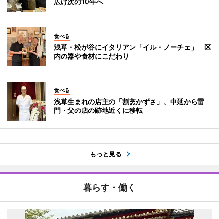
広げ次の10年へ
食べる
浅草・松が谷にイタリアン「イル・ノーチェ」 区
内の器や食材にこだわり
食べる
浅草生まれの店主の「割烹かずさ」、中延から雷
門・父の店の跡地近くに移転
もっと見る
暮らす・働く