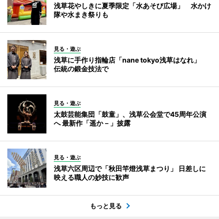
浅草花やしきに夏季限定「水あそび広場」 水かけ
隊や水まき祭りも
見る・遊ぶ
浅草に手作り指輪店「nane tokyo浅草はなれ」
伝統の鍛金技法で
見る・遊ぶ
太鼓芸能集団「鼓童」、浅草公会堂で45周年公演
へ 最新作「遥か－」披露
見る・遊ぶ
浅草六区周辺で「秋田竿燈浅草まつり」 日差しに
映える職人の妙技に歓声
もっと見る