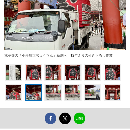
浅草寺の「小舟町大ぢょうちん」新調へ 12年ぶりの引き下ろし作業