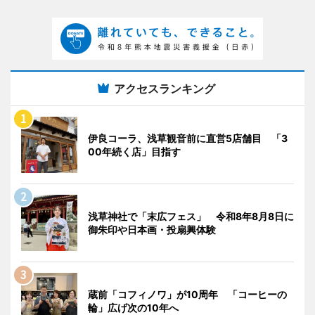
アクセスランキング
伊良コーラ、浅草観音前に直営5店舗目 「3
00年続く店」目指す
浅草神社で「末広フェス」 令和8年8月8日に
御朱印や日本画・投扇興体験
蔵前「コフィノワ」が10周年 「コーヒーの
輪」広げ次の10年へ