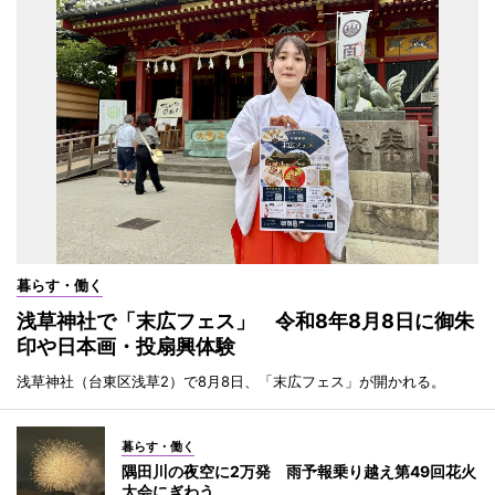
暮らす・働く
浅草神社で「末広フェス」 令和8年8月8日に御朱
印や日本画・投扇興体験
浅草神社（台東区浅草2）で8月8日、「末広フェス」が開かれる。
暮らす・働く
隅田川の夜空に2万発 雨予報乗り越え第49回花火
大会にぎわう