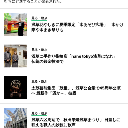
打ちに昇進することが発表された。
見る・遊ぶ
浅草花やしきに夏季限定「水あそび広場」 水かけ
隊や水まき祭りも
見る・遊ぶ
浅草に手作り指輪店「nane tokyo浅草はなれ」
伝統の鍛金技法で
見る・遊ぶ
太鼓芸能集団「鼓童」、浅草公会堂で45周年公演
へ 最新作「遥か－」披露
見る・遊ぶ
浅草六区周辺で「秋田竿燈浅草まつり」 日差しに
映える職人の妙技に歓声