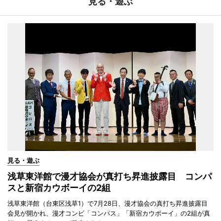
見る・遊ぶ
見る・遊ぶ
浅草東洋館で漫才協会が真打ち昇進披露目 コンパ
スと新宿カウボーイの2組
浅草東洋館（台東区浅草1）で7月28日、漫才協会の真打ち昇進披露目
会見が開かれ、漫才コンビ「コンパス」「新宿カウボーイ」の2組が真