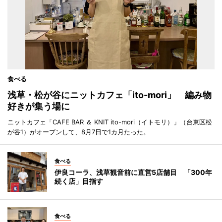
食べる
浅草・松が谷にニットカフェ「ito-mori」 編み物
好きが集う場に
ニットカフェ「CAFE BAR ＆ KNIT ito-mori（イトモリ）」（台東区松
が谷1）がオープンして、8月7日で1カ月たった。
食べる
伊良コーラ、浅草観音前に直営5店舗目 「300年
続く店」目指す
食べる