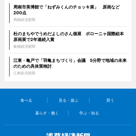
周南市美博館で「ねずみくんのチョッキ展」 原画など
200点
周南経済新聞
杜のまちやでうめだよしのさん個展 ボローニャ国際絵本
原画展で2年連続入賞
板橋経済新聞
江東・亀戸で「羽亀まちづくり」会議 5分野で地域の未来
のための具体策検討
江東経済新聞
食べる
見る・遊ぶ
買う
暮らす・働く
学ぶ・知る