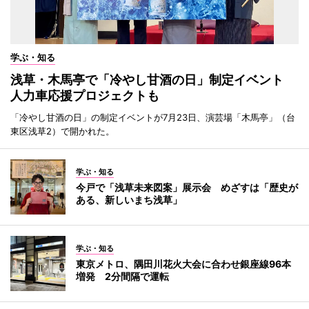
学ぶ・知る
浅草・木馬亭で「冷やし甘酒の日」制定イベント
人力車応援プロジェクトも
「冷やし甘酒の日」の制定イベントが7月23日、演芸場「木馬亭」（台
東区浅草2）で開かれた。
学ぶ・知る
今戸で「浅草未来図案」展示会 めざすは「歴史が
ある、新しいまち浅草」
学ぶ・知る
東京メトロ、隅田川花火大会に合わせ銀座線96本
増発 2分間隔で運転