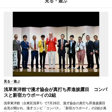
見る・遊ぶ
見る・遊ぶ
浅草東洋館で漫才協会が真打ち昇進披露目 コンパ
スと新宿カウボーイの2組
浅草東洋館（台東区浅草1）で7月28日、漫才協会の真打ち昇進披露目
会見が開かれ、漫才コンビ「コンパス」「新宿カウボーイ」の2組が真