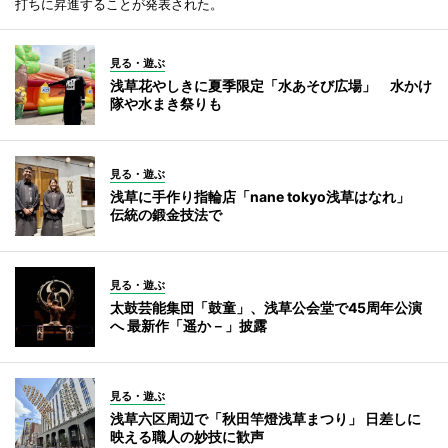
打ちに昇進することが発表された。
見る・遊ぶ
浅草花やしきに夏季限定「水あそび広場」 水かけ
隊や水まき祭りも
見る・遊ぶ
浅草に手作り指輪店「nane tokyo浅草はなれ」
伝統の鍛金技法で
見る・遊ぶ
太鼓芸能集団「鼓童」、浅草公会堂で45周年公演
へ 最新作「遥か－」披露
見る・遊ぶ
浅草六区周辺で「秋田竿燈浅草まつり」 日差しに
映える職人の妙技に歓声