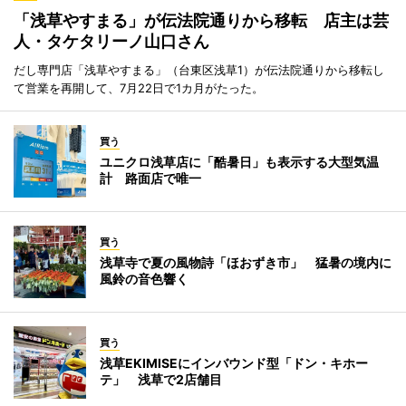
「浅草やすまる」が伝法院通りから移転 店主は芸
人・タケタリーノ山口さん
だし専門店「浅草やすまる」（台東区浅草1）が伝法院通りから移転し
て営業を再開して、7月22日で1カ月がたった。
買う
ユニクロ浅草店に「酷暑日」も表示する大型気温
計 路面店で唯一
買う
浅草寺で夏の風物詩「ほおずき市」 猛暑の境内に
風鈴の音色響く
買う
浅草EKIMISEにインバウンド型「ドン・キホー
テ」 浅草で2店舗目