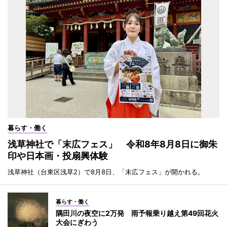
暮らす・働く
浅草神社で「末広フェス」 令和8年8月8日に御朱
印や日本画・投扇興体験
浅草神社（台東区浅草2）で8月8日、「末広フェス」が開かれる。
暮らす・働く
隅田川の夜空に2万発 雨予報乗り越え第49回花火
大会にぎわう