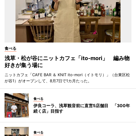
食べる
浅草・松が谷にニットカフェ「ito-mori」 編み物
好きが集う場に
ニットカフェ「CAFE BAR ＆ KNIT ito-mori（イトモリ）」（台東区松
が谷1）がオープンして、8月7日で1カ月たった。
食べる
伊良コーラ、浅草観音前に直営5店舗目 「300年
続く店」目指す
食べる