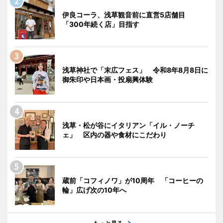
伊良コーラ、浅草観音前に直営5店舗目
「300年続く店」目指す
浅草神社で「末広フェス」 令和8年8月8日に
御朱印や日本画・投扇興体験
浅草・松が谷にイタリアン「イル・ノーチ
ェ」 区内の器や食材にこだわり
蔵前「コフィノワ」が10周年 「コーヒーの
輪」広げ次の10年へ