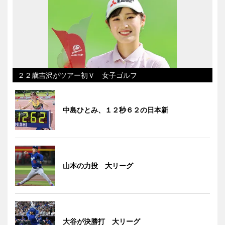
２２歳吉沢がツアー初Ｖ 女子ゴルフ
中島ひとみ、１２秒６２の日本新
山本の力投 大リーグ
大谷が決勝打 大リーグ