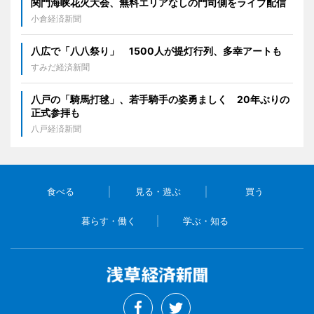
関門海峡花火大会、無料エリアなしの門司側をライブ配信
小倉経済新聞
八広で「八八祭り」 1500人が提灯行列、多幸アートも
すみだ経済新聞
八戸の「騎馬打毬」、若手騎手の姿勇ましく 20年ぶりの
正式参拝も
八戸経済新聞
食べる
見る・遊ぶ
買う
暮らす・働く
学ぶ・知る