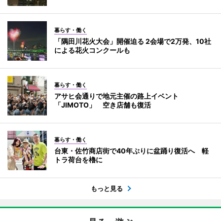
暮らす・働く
「隅田川花火大会」開催迫る 2会場で2万発、10社
による花火コンクールも
暮らす・働く
アサヒ会通りで地元主催の路上イベント
「JIMOTO」 空き店舗も復活
暮らす・働く
台東・佐竹商店街で40年ぶりに盆踊り復活へ 軽
トラ荷台を櫓に
もっと見る