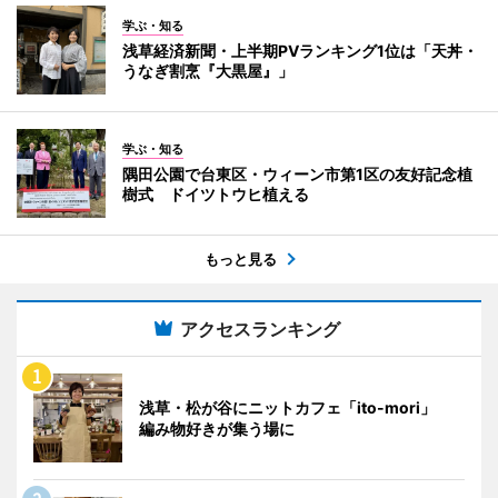
学ぶ・知る
浅草経済新聞・上半期PVランキング1位は「天丼・
うなぎ割烹『大黒屋』」
学ぶ・知る
隅田公園で台東区・ウィーン市第1区の友好記念植
樹式 ドイツトウヒ植える
もっと見る
アクセスランキング
浅草・松が谷にニットカフェ「ito-mori」
編み物好きが集う場に