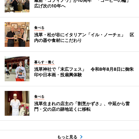
蔵前「コフィノワ」が10周年 「コーヒーの輪」
広げ次の10年へ
食べる
浅草・松が谷にイタリアン「イル・ノーチェ」 区
内の器や食材にこだわり
暮らす・働く
浅草神社で「末広フェス」 令和8年8月8日に御朱
印や日本画・投扇興体験
食べる
浅草生まれの店主の「割烹かずさ」、中延から雷
門・父の店の跡地近くに移転
もっと見る