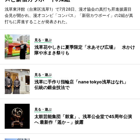
浅草東洋館（台東区浅草1）で7月28日、漫才協会の真打ち昇進披露目
会見が開かれ、漫才コンビ「コンパス」「新宿カウボーイ」の2組が真
打ちに昇進することが発表された。
見る・遊ぶ
浅草花やしきに夏季限定「水あそび広場」 水かけ
隊や水まき祭りも
見る・遊ぶ
浅草に手作り指輪店「nane tokyo浅草はなれ」
伝統の鍛金技法で
見る・遊ぶ
太鼓芸能集団「鼓童」、浅草公会堂で45周年公演
へ 最新作「遥か－」披露