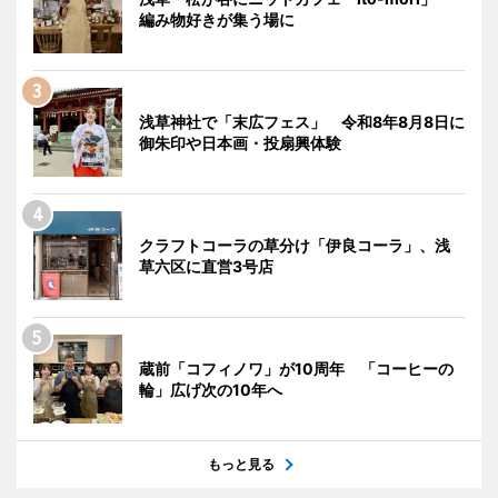
編み物好きが集う場に
浅草神社で「末広フェス」 令和8年8月8日に
御朱印や日本画・投扇興体験
クラフトコーラの草分け「伊良コーラ」、浅
草六区に直営3号店
蔵前「コフィノワ」が10周年 「コーヒーの
輪」広げ次の10年へ
もっと見る