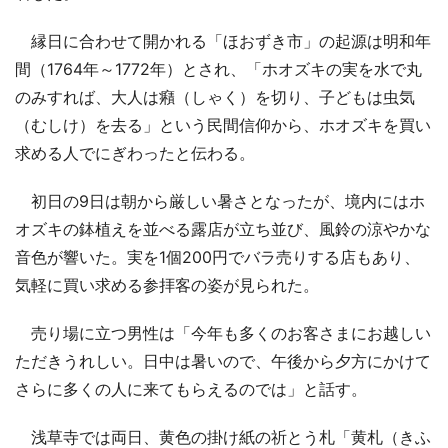
縁日に合わせて開かれる「ほおずき市」の起源は明和年
間（1764年～1772年）とされ、「ホオズキの実を水で丸
のみすれば、大人は癪（しゃく）を切り、子どもは虫気
（むしけ）を去る」という民間信仰から、ホオズキを買い
求める人でにぎわったと伝わる。
初日の9日は朝から厳しい暑さとなったが、境内にはホ
オズキの鉢植えを並べる露店が立ち並び、風鈴の涼やかな
音色が響いた。実を1個200円でバラ売りする店もあり、
気軽に買い求める参拝客の姿が見られた。
売り場に立つ男性は「今年も多くのお客さまにお越しい
ただきうれしい。日中は暑いので、午後から夕方にかけて
さらに多くの人に来てもらえるのでは」と話す。
浅草寺では両日、黄色の掛け紙の祈とう札「黄札（きふ