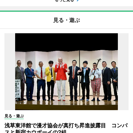
見る・遊ぶ
見る・遊ぶ
浅草東洋館で漫才協会が真打ち昇進披露目 コンパ
スと新宿カウボーイの2組