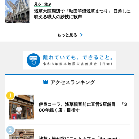
見る・遊ぶ
浅草六区周辺で「秋田竿燈浅草まつり」 日差しに
映える職人の妙技に歓声
もっと見る
アクセスランキング
伊良コーラ、浅草観音前に直営5店舗目 「3
00年続く店」目指す
浅草・松が谷にニットカフェ「ito-mori」