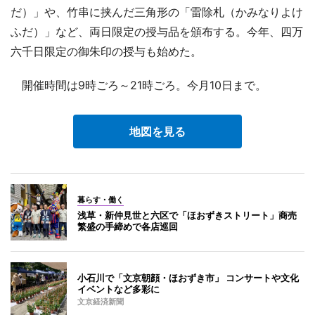
だ）」や、竹串に挟んだ三角形の「雷除札（かみなりよけ
ふだ）」など、両日限定の授与品を頒布する。今年、四万
六千日限定の御朱印の授与も始めた。
開催時間は9時ごろ～21時ごろ。今月10日まで。
地図を見る
暮らす・働く
浅草・新仲見世と六区で「ほおずきストリート」商売
繁盛の手締めで各店巡回
小石川で「文京朝顔・ほおずき市」 コンサートや文化
イベントなど多彩に
文京経済新聞