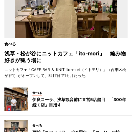
食べる
浅草・松が谷にニットカフェ「ito-mori」 編み物
好きが集う場に
ニットカフェ「CAFE BAR ＆ KNIT ito-mori（イトモリ）」（台東区松
が谷1）がオープンして、8月7日で1カ月たった。
食べる
伊良コーラ、浅草観音前に直営5店舗目 「300年
続く店」目指す
食べる