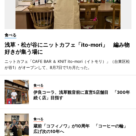
食べる
浅草・松が谷にニットカフェ「ito-mori」 編み物
好きが集う場に
ニットカフェ「CAFE BAR ＆ KNIT ito-mori（イトモリ）」（台東区松
が谷1）がオープンして、8月7日で1カ月たった。
食べる
伊良コーラ、浅草観音前に直営5店舗目 「300年
続く店」目指す
食べる
蔵前「コフィノワ」が10周年 「コーヒーの輪」
広げ次の10年へ