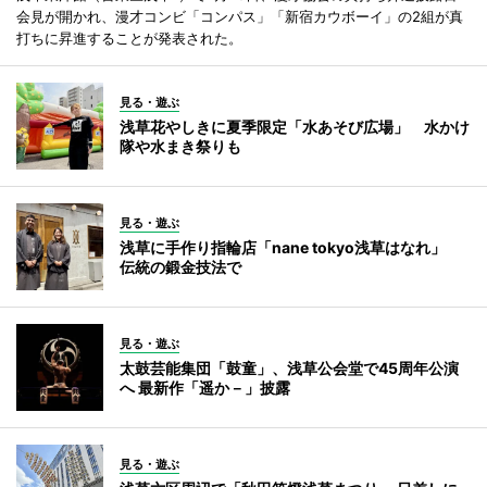
会見が開かれ、漫才コンビ「コンパス」「新宿カウボーイ」の2組が真
打ちに昇進することが発表された。
見る・遊ぶ
浅草花やしきに夏季限定「水あそび広場」 水かけ
隊や水まき祭りも
見る・遊ぶ
浅草に手作り指輪店「nane tokyo浅草はなれ」
伝統の鍛金技法で
見る・遊ぶ
太鼓芸能集団「鼓童」、浅草公会堂で45周年公演
へ 最新作「遥か－」披露
見る・遊ぶ