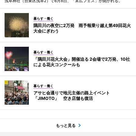
浅草神社（台東区浅草2）で8月8日、「末広フェス」が開かれる。
暮らす・働く
隅田川の夜空に2万発 雨予報乗り越え第49回花火
大会にぎわう
暮らす・働く
「隅田川花火大会」開催迫る 2会場で2万発、10社
による花火コンクールも
暮らす・働く
アサヒ会通りで地元主催の路上イベント
「JIMOTO」 空き店舗も復活
もっと見る