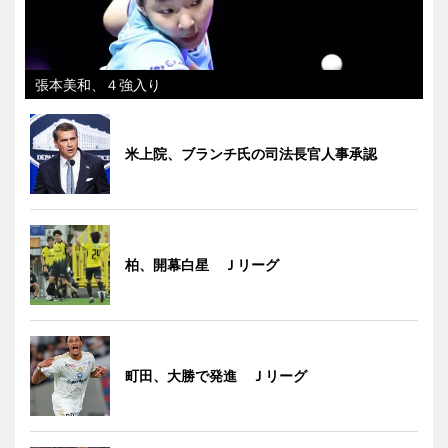
張本美和、４強入り
米上院、ブランチ氏の司法長官人事承認
柏、開幕白星 Ｊリーグ
町田、大勝で発進 Ｊリーグ