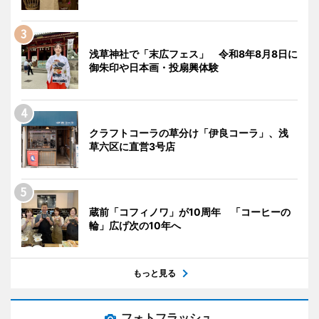
浅草神社で「末広フェス」 令和8年8月8日に
御朱印や日本画・投扇興体験
クラフトコーラの草分け「伊良コーラ」、浅
草六区に直営3号店
蔵前「コフィノワ」が10周年 「コーヒーの
輪」広げ次の10年へ
もっと見る
フォトフラッシュ