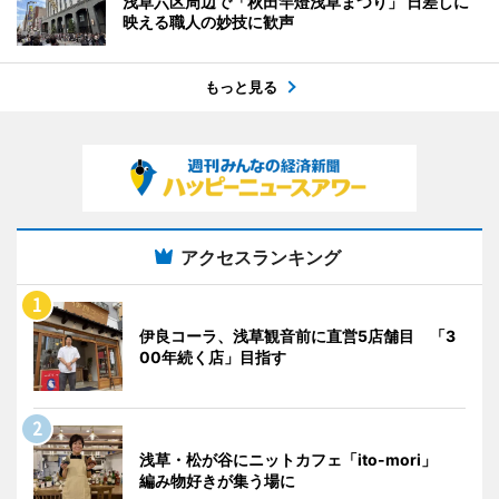
浅草六区周辺で「秋田竿燈浅草まつり」 日差しに
映える職人の妙技に歓声
もっと見る
アクセスランキング
伊良コーラ、浅草観音前に直営5店舗目 「3
00年続く店」目指す
浅草・松が谷にニットカフェ「ito-mori」
編み物好きが集う場に