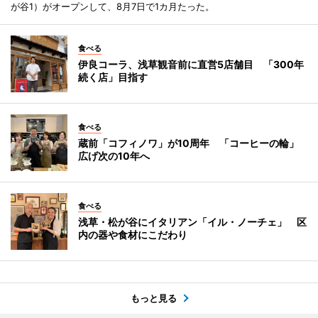
が谷1）がオープンして、8月7日で1カ月たった。
食べる
伊良コーラ、浅草観音前に直営5店舗目 「300年
続く店」目指す
食べる
蔵前「コフィノワ」が10周年 「コーヒーの輪」
広げ次の10年へ
食べる
浅草・松が谷にイタリアン「イル・ノーチェ」 区
内の器や食材にこだわり
もっと見る