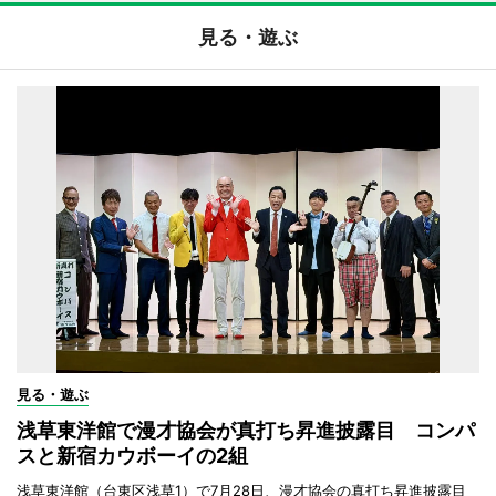
見る・遊ぶ
見る・遊ぶ
浅草東洋館で漫才協会が真打ち昇進披露目 コンパ
スと新宿カウボーイの2組
浅草東洋館（台東区浅草1）で7月28日、漫才協会の真打ち昇進披露目