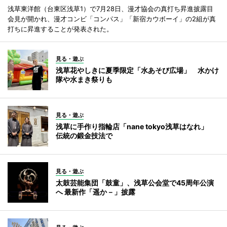
浅草東洋館（台東区浅草1）で7月28日、漫才協会の真打ち昇進披露目
会見が開かれ、漫才コンビ「コンパス」「新宿カウボーイ」の2組が真
打ちに昇進することが発表された。
見る・遊ぶ
浅草花やしきに夏季限定「水あそび広場」 水かけ
隊や水まき祭りも
見る・遊ぶ
浅草に手作り指輪店「nane tokyo浅草はなれ」
伝統の鍛金技法で
見る・遊ぶ
太鼓芸能集団「鼓童」、浅草公会堂で45周年公演
へ 最新作「遥か－」披露