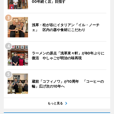
00年続く店」目指す
浅草・松が谷にイタリアン「イル・ノーチ
ェ」 区内の器や食材にこだわり
ラーメンの原点「浅草來々軒」が80年ぶりに
復活 やしゃごが明治の味再現
蔵前「コフィノワ」が10周年 「コーヒーの
輪」広げ次の10年へ
もっと見る