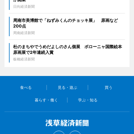
日向経済新聞
周南市美博館で「ねずみくんのチョッキ展」 原画など
200点
周南経済新聞
杜のまちやでうめだよしのさん個展 ボローニャ国際絵本
原画展で2年連続入賞
板橋経済新聞
食べる
見る・遊ぶ
買う
暮らす・働く
学ぶ・知る