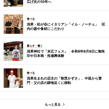
広げ次の10年へ
食べる
浅草・松が谷にイタリアン「イル・ノーチェ」 区
内の器や食材にこだわり
暮らす・働く
浅草神社で「末広フェス」 令和8年8月8日に御朱
印や日本画・投扇興体験
食べる
浅草生まれの店主の「割烹かずさ」、中延から雷
門・父の店の跡地近くに移転
もっと見る