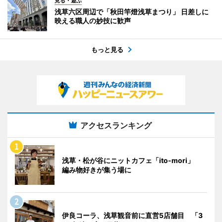
見る・遊ぶ
浅草六区周辺で「秋田竿燈浅草まつり」 日差しに
映える職人の妙技に歓声
もっと見る
アクセスランキング
浅草・松が谷にニットカフェ「ito-mori」
編み物好きが集う場に
伊良コーラ、浅草観音前に直営5店舗目 「3