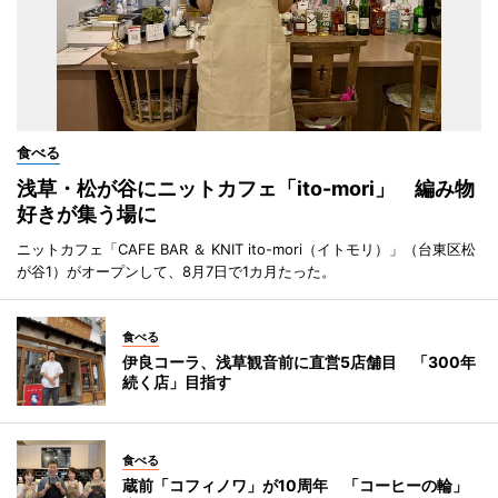
食べる
浅草・松が谷にニットカフェ「ito-mori」 編み物
好きが集う場に
ニットカフェ「CAFE BAR ＆ KNIT ito-mori（イトモリ）」（台東区松
が谷1）がオープンして、8月7日で1カ月たった。
食べる
伊良コーラ、浅草観音前に直営5店舗目 「300年
続く店」目指す
食べる
蔵前「コフィノワ」が10周年 「コーヒーの輪」