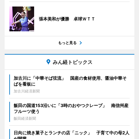
張本美和が優勝 卓球ＷＴＴ
もっと見る
みん経トピックス
加古川に「中華そば弦流」 国産の食材使用、醤油中華そ
ばを看板に
加古川経済新聞
飯田の国道153沿いに「3時のおやつクレープ」 南信州産
フルーツ使う
飯田経済新聞
日向に焼き菓子とランチの店「ニック」 子育て中の母2人
が開業