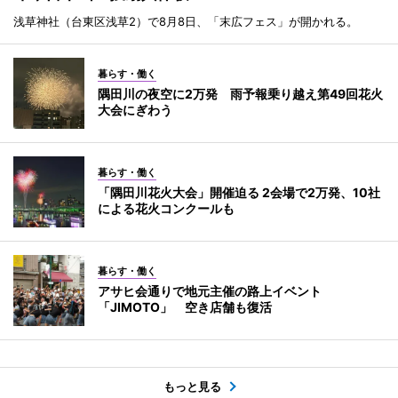
浅草神社（台東区浅草2）で8月8日、「末広フェス」が開かれる。
暮らす・働く
隅田川の夜空に2万発 雨予報乗り越え第49回花火
大会にぎわう
暮らす・働く
「隅田川花火大会」開催迫る 2会場で2万発、10社
による花火コンクールも
暮らす・働く
アサヒ会通りで地元主催の路上イベント
「JIMOTO」 空き店舗も復活
もっと見る