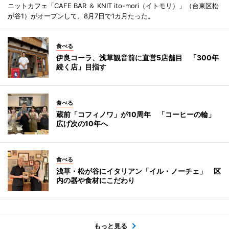
ニットカフェ「CAFE BAR ＆ KNIT ito-mori（イトモリ）」（台東区松
が谷1）がオープンして、8月7日で1カ月たった。
食べる
伊良コーラ、浅草観音前に直営5店舗目 「300年
続く店」目指す
食べる
蔵前「コフィノワ」が10周年 「コーヒーの輪」
広げ次の10年へ
食べる
浅草・松が谷にイタリアン「イル・ノーチェ」 区
内の器や食材にこだわり
もっと見る