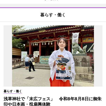
暮らす・働く
暮らす・働く
浅草神社で「末広フェス」 令和8年8月8日に御朱
印や日本画・投扇興体験