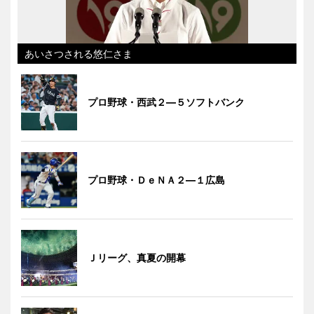
あいさつされる悠仁さま
プロ野球・西武２―５ソフトバンク
プロ野球・ＤｅＮＡ２―１広島
Ｊリーグ、真夏の開幕