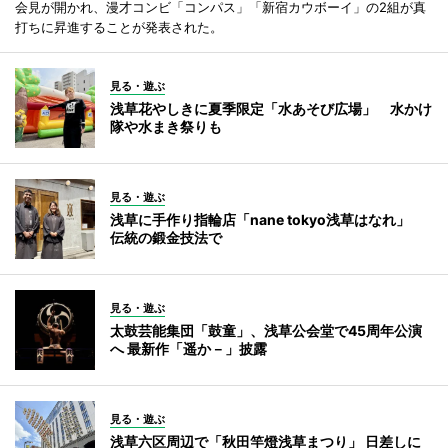
会見が開かれ、漫才コンビ「コンパス」「新宿カウボーイ」の2組が真
打ちに昇進することが発表された。
見る・遊ぶ
浅草花やしきに夏季限定「水あそび広場」 水かけ
隊や水まき祭りも
見る・遊ぶ
浅草に手作り指輪店「nane tokyo浅草はなれ」
伝統の鍛金技法で
見る・遊ぶ
太鼓芸能集団「鼓童」、浅草公会堂で45周年公演
へ 最新作「遥か－」披露
見る・遊ぶ
浅草六区周辺で「秋田竿燈浅草まつり」 日差しに