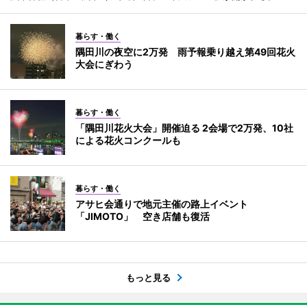
暮らす・働く
隅田川の夜空に2万発 雨予報乗り越え第49回花火
大会にぎわう
暮らす・働く
「隅田川花火大会」開催迫る 2会場で2万発、10社
による花火コンクールも
暮らす・働く
アサヒ会通りで地元主催の路上イベント
「JIMOTO」 空き店舗も復活
もっと見る