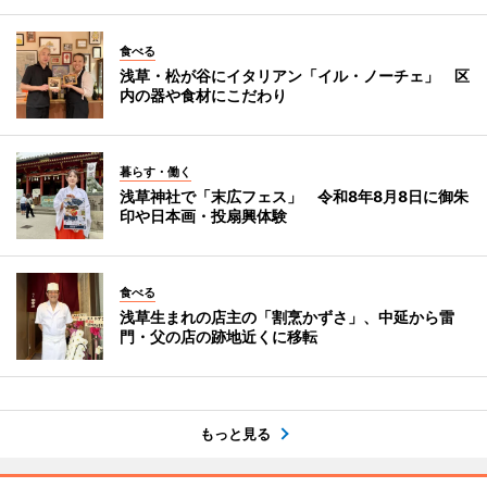
食べる
浅草・松が谷にイタリアン「イル・ノーチェ」 区
内の器や食材にこだわり
暮らす・働く
浅草神社で「末広フェス」 令和8年8月8日に御朱
印や日本画・投扇興体験
食べる
浅草生まれの店主の「割烹かずさ」、中延から雷
門・父の店の跡地近くに移転
もっと見る