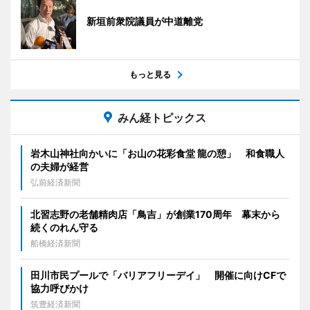
新垣前衆院議員が中道離党
もっと見る
みん経トピックス
岩木山神社向かいに「お山の花彩食堂 龍の憩」 和食職人
の夫婦が経営
弘前経済新聞
北習志野の老舗精肉店「鳥吉」が創業170周年 幕末から
続くのれん守る
船橋経済新聞
田川市民プールで「バリアフリーデイ」 開催に向けCFで
協力呼びかけ
筑豊経済新聞