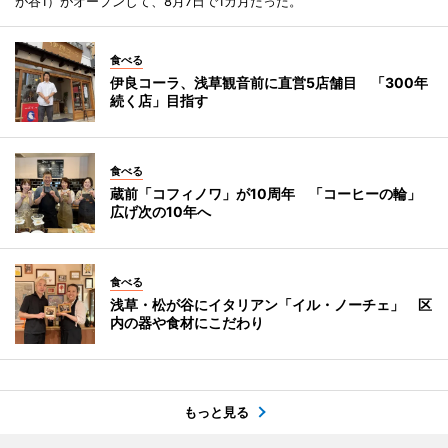
が谷1）がオープンして、8月7日で1カ月たった。
食べる
伊良コーラ、浅草観音前に直営5店舗目 「300年
続く店」目指す
食べる
蔵前「コフィノワ」が10周年 「コーヒーの輪」
広げ次の10年へ
食べる
浅草・松が谷にイタリアン「イル・ノーチェ」 区
内の器や食材にこだわり
もっと見る