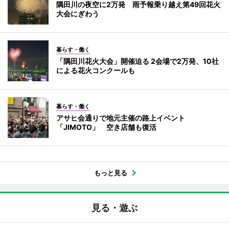
隅田川の夜空に2万発 雨予報乗り越え第49回花火
大会にぎわう
暮らす・働く
「隅田川花火大会」開催迫る 2会場で2万発、10社
による花火コンクールも
暮らす・働く
アサヒ会通りで地元主催の路上イベント
「JIMOTO」 空き店舗も復活
もっと見る
見る・遊ぶ