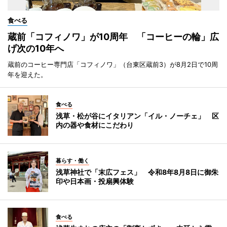
食べる
蔵前「コフィノワ」が10周年 「コーヒーの輪」広
げ次の10年へ
蔵前のコーヒー専門店「コフィノワ」（台東区蔵前3）が8月2日で10周
年を迎えた。
食べる
浅草・松が谷にイタリアン「イル・ノーチェ」 区
内の器や食材にこだわり
暮らす・働く
浅草神社で「末広フェス」 令和8年8月8日に御朱
印や日本画・投扇興体験
食べる