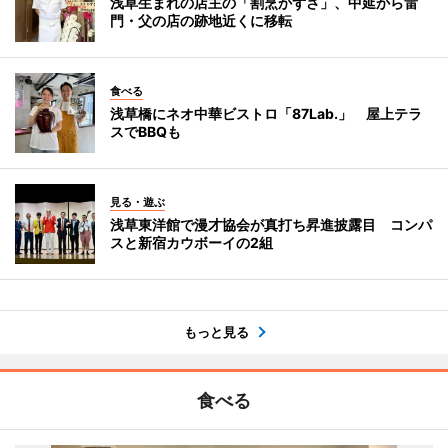
浅草生まれの店主の「割烹かずさ」、中延から雷
門・父の店の跡地近くに移転
食べる
浅草橋にネオ中華ビストロ「87Lab.」 屋上テラ
スでBBQも
見る・遊ぶ
浅草東洋館で漫才協会が真打ち昇進披露目 コンパ
スと新宿カウボーイの2組
もっと見る
食べる