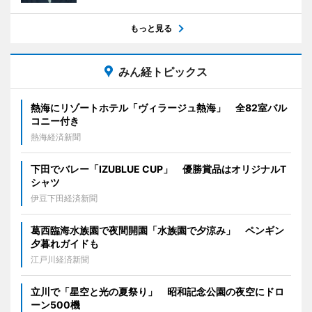
もっと見る
みん経トピックス
熱海にリゾートホテル「ヴィラージュ熱海」 全82室バル
コニー付き
熱海経済新聞
下田でバレー「IZUBLUE CUP」 優勝賞品はオリジナルT
シャツ
伊豆下田経済新聞
葛西臨海水族園で夜間開園「水族園で夕涼み」 ペンギン
夕暮れガイドも
江戸川経済新聞
立川で「星空と光の夏祭り」 昭和記念公園の夜空にドロ
ーン500機