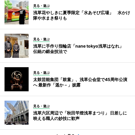
見る・遊ぶ
浅草花やしきに夏季限定「水あそび広場」 水かけ
隊や水まき祭りも
見る・遊ぶ
浅草に手作り指輪店「nane tokyo浅草はなれ」
伝統の鍛金技法で
見る・遊ぶ
太鼓芸能集団「鼓童」、浅草公会堂で45周年公演
へ 最新作「遥か－」披露
見る・遊ぶ
浅草六区周辺で「秋田竿燈浅草まつり」 日差しに
映える職人の妙技に歓声