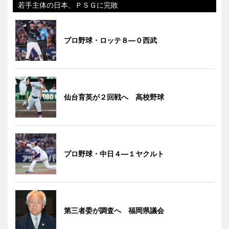
若手主体の日本、ＰＳＧに完敗
プロ野球・ロッテ８―０西武
仙台育英が２回戦へ 高校野球
プロ野球・中日４―１ヤクルト
第三者委が調査へ 福岡県議会