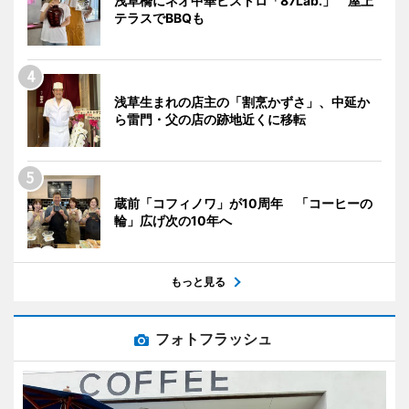
浅草橋にネオ中華ビストロ「87Lab.」 屋上
テラスでBBQも
浅草生まれの店主の「割烹かずさ」、中延か
ら雷門・父の店の跡地近くに移転
蔵前「コフィノワ」が10周年 「コーヒーの
輪」広げ次の10年へ
もっと見る
フォトフラッシュ