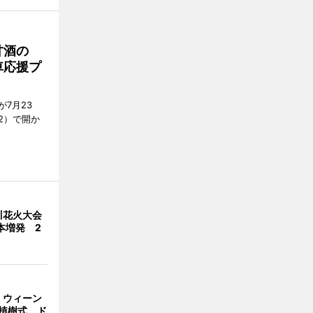
甘酒の
車応援プ
7月23
2）で開か
川花火大会
本増発 2
・ウィーン
植樹式 ド