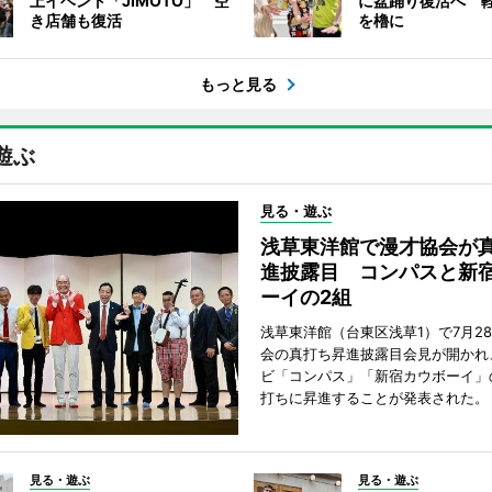
上イベント「JIMOTO」 空
に盆踊り復活へ 
き店舗も復活
を櫓に
もっと見る
遊ぶ
見る・遊ぶ
浅草東洋館で漫才協会が
進披露目 コンパスと新
ーイの2組
浅草東洋館（台東区浅草1）で7月2
会の真打ち昇進披露目会見が開かれ
ビ「コンパス」「新宿カウボーイ」
打ちに昇進することが発表された。
見る・遊ぶ
見る・遊ぶ