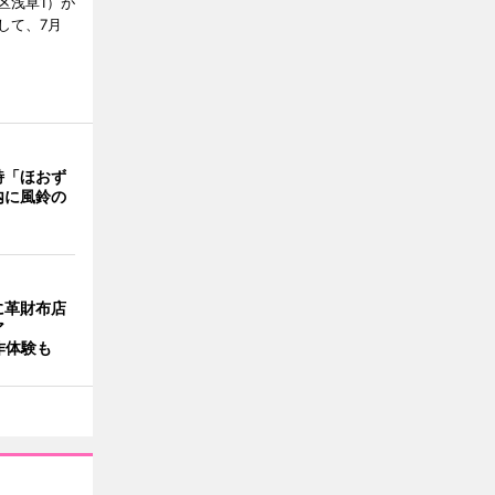
区浅草1）が
して、7月
詩「ほおず
内に風鈴の
に革財布店
ア
作体験も