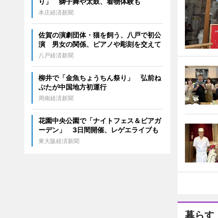
り」 獅子舞や太鼓、着物体験も
本庄経済新聞
佐賀の演劇団体・猫を飼う、八戸で初公
演 男女の関係、ピアノや彫刻を交えて
八戸経済新聞
柳井で「金魚ちょうちん祭り」 弘前ね
ぷたが中国地方初運行
周南経済新聞
花園中央公園で「ナイトフェス＆ビアガ
ーデン」 3日間開催、レゲエライブも
東大阪経済新聞
暮らす