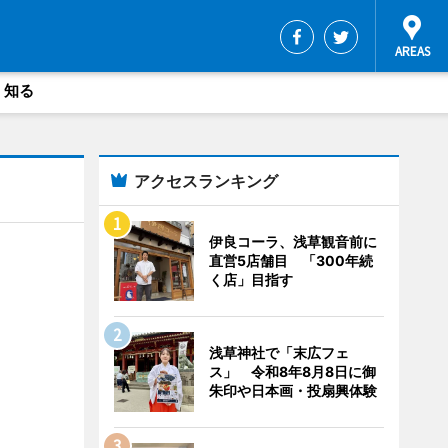
・知る
アクセスランキング
伊良コーラ、浅草観音前に
直営5店舗目 「300年続
く店」目指す
浅草神社で「末広フェ
ス」 令和8年8月8日に御
朱印や日本画・投扇興体験