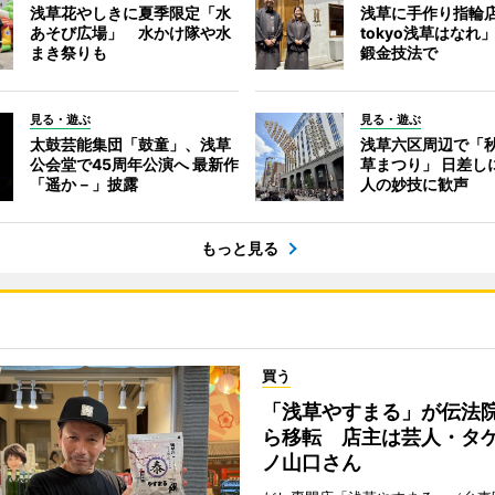
浅草花やしきに夏季限定「水
浅草に手作り指輪店
あそび広場」 水かけ隊や水
tokyo浅草はなれ
まき祭りも
鍛金技法で
見る・遊ぶ
見る・遊ぶ
太鼓芸能集団「鼓童」、浅草
浅草六区周辺で「
公会堂で45周年公演へ 最新作
草まつり」 日差し
「遥か－」披露
人の妙技に歓声
もっと見る
買う
「浅草やすまる」が伝法
ら移転 店主は芸人・タ
ノ山口さん