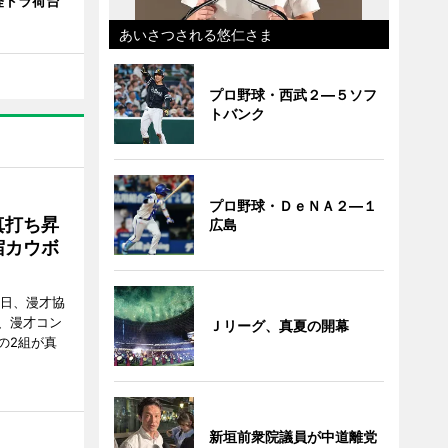
軽トラ荷台
あいさつされる悠仁さま
プロ野球・西武２―５ソフ
トバンク
プロ野球・ＤｅＮＡ２―１
真打ち昇
広島
宿カウボ
8日、漫才協
、漫才コン
Ｊリーグ、真夏の開幕
の2組が真
新垣前衆院議員が中道離党