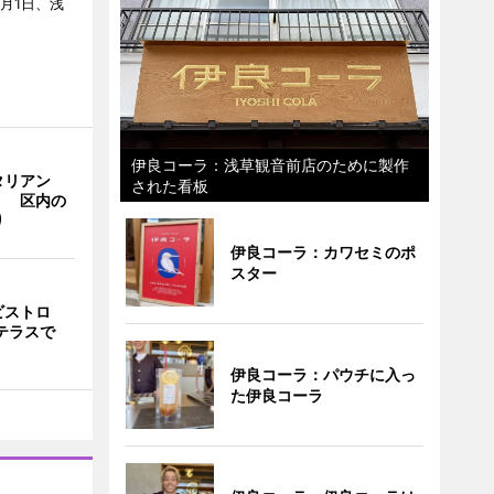
月1日、浅
伊良コーラ：浅草観音前店のために製作
タリアン
された看板
」 区内の
り
伊良コーラ：カワセミのポ
スター
ビストロ
上テラスで
伊良コーラ：パウチに入っ
た伊良コーラ