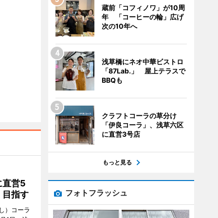
蔵前「コフィノワ」が10周
年 「コーヒーの輪」広げ
次の10年へ
浅草橋にネオ中華ビストロ
「87Lab.」 屋上テラスで
BBQも
クラフトコーラの草分け
「伊良コーラ」、浅草六区
に直営3号店
もっと見る
直営5
フォトフラッシュ
」目指す
し）コーラ