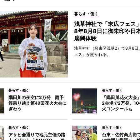
暮らす・働く
浅草神社で「末広フェス
8年8月8日に御朱印や日
扇興体験
浅草神社（台東区浅草2）で8月8日
ェス」が開かれる。
暮らす・働く
暮らす・働く
隅田川の夜空に2万発 雨予
「隅田川花火大会
報乗り越え第49回花火大会に
2会場で2万発、1
ぎわう
火コンクールも
暮らす・働く
暮らす・働く
アサヒ会通りで地元主催の路
台東・佐竹商店街で