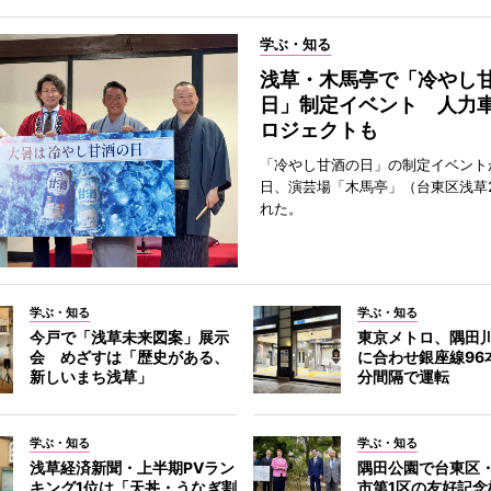
学ぶ・知る
浅草・木馬亭で「冷やし
日」制定イベント 人力
ロジェクトも
「冷やし甘酒の日」の制定イベントが
日、演芸場「木馬亭」（台東区浅草
れた。
学ぶ・知る
学ぶ・知る
今戸で「浅草未来図案」展示
東京メトロ、隅田
会 めざすは「歴史がある、
に合わせ銀座線96
新しいまち浅草」
分間隔で運転
学ぶ・知る
学ぶ・知る
浅草経済新聞・上半期PVラン
隅田公園で台東区
キング1位は「天丼・うなぎ割
市第1区の友好記念