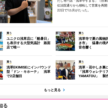
だし専門店「浅草やすまる」（台東
伝法院通りから移転して営業を再開
22日で1カ月がたった。
買う
買う
ユニクロ浅草店に「酷暑日」
浅草寺で夏の風物
も表示する大型気温計 路面
き市」 猛暑の境
店で唯一
音色響く
買う
買う
浅草EKIMISEにインバウンド
浅草・花やしき裏
型「ドン・キホーテ」 浅草
「浅草ウォレテリ
で2店舗目
YAMATOU」 製
もっと見る
知る