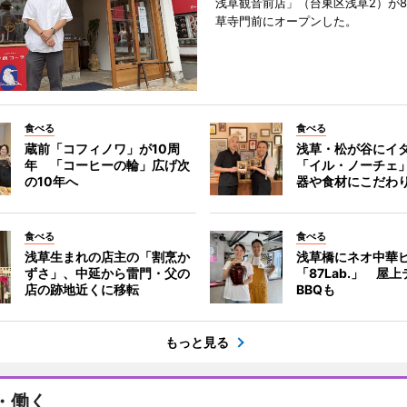
浅草観音前店」（台東区浅草2）が8
草寺門前にオープンした。
食べる
食べる
蔵前「コフィノワ」が10周
浅草・松が谷にイ
年 「コーヒーの輪」広げ次
「イル・ノーチェ
の10年へ
器や食材にこだわ
食べる
食べる
浅草生まれの店主の「割烹か
浅草橋にネオ中華
ずさ」、中延から雷門・父の
「87Lab.」 屋
店の跡地近くに移転
BBQも
もっと見る
・働く