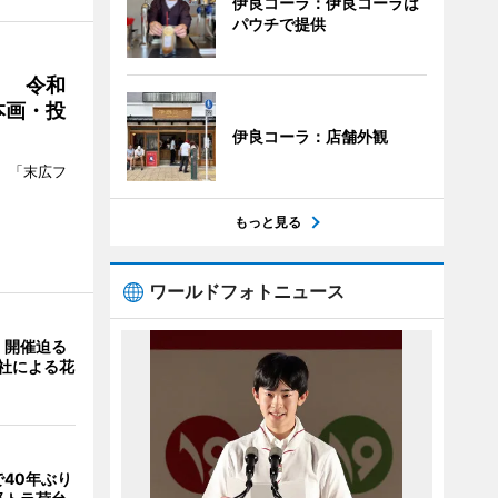
伊良コーラ：伊良コーラは
パウチで提供
」 令和
本画・投
伊良コーラ：店舗外観
、「末広フ
もっと見る
ワールドフォトニュース
」開催迫る
0社による花
40年ぶり