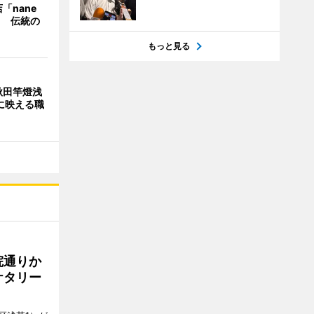
「nane
」 伝統の
もっと見る
秋田竿燈浅
に映える職
院通りか
ケタリー