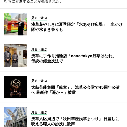
打ちに昇進することが発表された。
見る・遊ぶ
浅草花やしきに夏季限定「水あそび広場」 水かけ
隊や水まき祭りも
見る・遊ぶ
浅草に手作り指輪店「nane tokyo浅草はなれ」
伝統の鍛金技法で
見る・遊ぶ
太鼓芸能集団「鼓童」、浅草公会堂で45周年公演
へ 最新作「遥か－」披露
見る・遊ぶ
浅草六区周辺で「秋田竿燈浅草まつり」 日差しに
映える職人の妙技に歓声