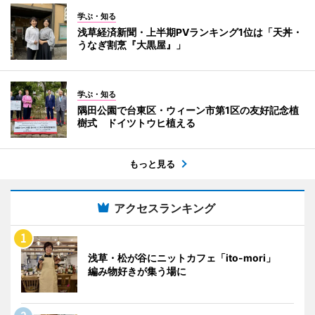
学ぶ・知る
浅草経済新聞・上半期PVランキング1位は「天丼・
うなぎ割烹『大黒屋』」
学ぶ・知る
隅田公園で台東区・ウィーン市第1区の友好記念植
樹式 ドイツトウヒ植える
もっと見る
アクセスランキング
浅草・松が谷にニットカフェ「ito-mori」
編み物好きが集う場に