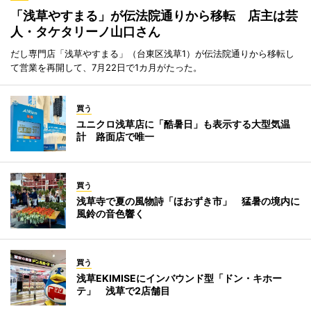
「浅草やすまる」が伝法院通りから移転 店主は芸
人・タケタリーノ山口さん
だし専門店「浅草やすまる」（台東区浅草1）が伝法院通りから移転し
て営業を再開して、7月22日で1カ月がたった。
買う
ユニクロ浅草店に「酷暑日」も表示する大型気温
計 路面店で唯一
買う
浅草寺で夏の風物詩「ほおずき市」 猛暑の境内に
風鈴の音色響く
買う
浅草EKIMISEにインバウンド型「ドン・キホー
テ」 浅草で2店舗目