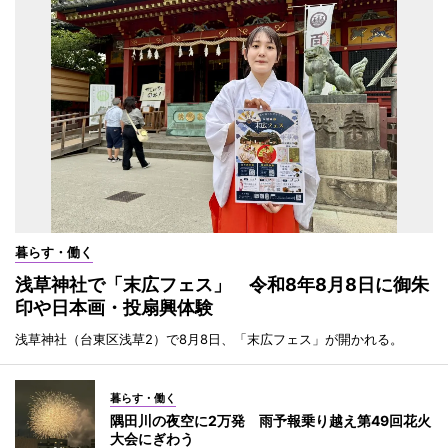
暮らす・働く
浅草神社で「末広フェス」 令和8年8月8日に御朱
印や日本画・投扇興体験
浅草神社（台東区浅草2）で8月8日、「末広フェス」が開かれる。
暮らす・働く
隅田川の夜空に2万発 雨予報乗り越え第49回花火
大会にぎわう