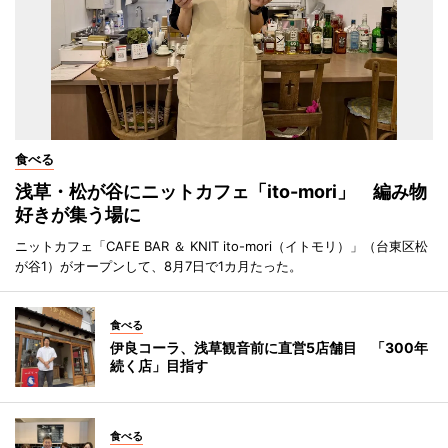
食べる
浅草・松が谷にニットカフェ「ito-mori」 編み物
好きが集う場に
ニットカフェ「CAFE BAR ＆ KNIT ito-mori（イトモリ）」（台東区松
が谷1）がオープンして、8月7日で1カ月たった。
食べる
伊良コーラ、浅草観音前に直営5店舗目 「300年
続く店」目指す
食べる