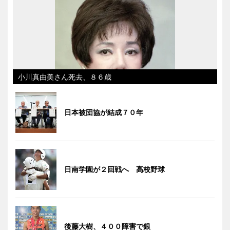
小川真由美さん死去、８６歳
日本被団協が結成７０年
日南学園が２回戦へ 高校野球
後藤大樹、４００障害で銀