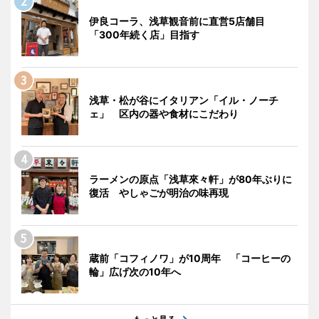
伊良コーラ、浅草観音前に直営5店舗目
「300年続く店」目指す
浅草・松が谷にイタリアン「イル・ノーチ
ェ」 区内の器や食材にこだわり
ラーメンの原点「浅草來々軒」が80年ぶりに
復活 やしゃごが明治の味再現
蔵前「コフィノワ」が10周年 「コーヒーの
輪」広げ次の10年へ