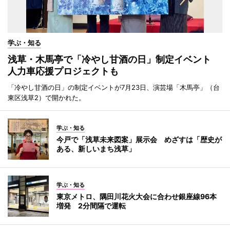
学ぶ・知る
浅草・木馬亭で「冷やし甘酒の日」制定イベント
人力車応援プロジェクトも
「冷やし甘酒の日」の制定イベントが7月23日、演芸場「木馬亭」（台
東区浅草2）で開かれた。
学ぶ・知る
今戸で「浅草未来図案」展示会 めざすは「歴史が
ある、新しいまち浅草」
学ぶ・知る
東京メトロ、隅田川花火大会に合わせ銀座線96本
増発 2分間隔で運転