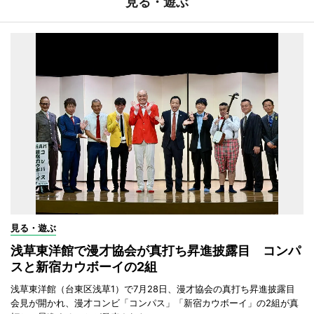
見る・遊ぶ
見る・遊ぶ
浅草東洋館で漫才協会が真打ち昇進披露目 コンパ
スと新宿カウボーイの2組
浅草東洋館（台東区浅草1）で7月28日、漫才協会の真打ち昇進披露目
会見が開かれ、漫才コンビ「コンパス」「新宿カウボーイ」の2組が真