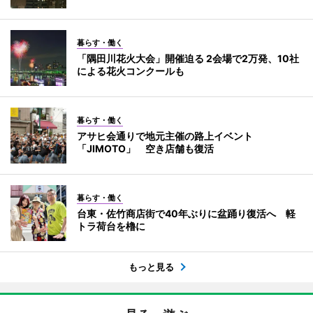
暮らす・働く
「隅田川花火大会」開催迫る 2会場で2万発、10社
による花火コンクールも
暮らす・働く
アサヒ会通りで地元主催の路上イベント
「JIMOTO」 空き店舗も復活
暮らす・働く
台東・佐竹商店街で40年ぶりに盆踊り復活へ 軽
トラ荷台を櫓に
もっと見る