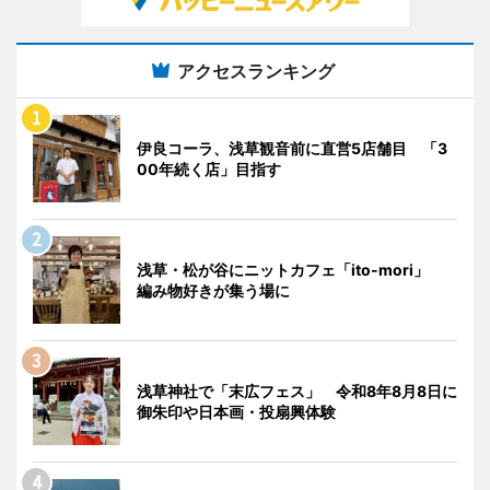
アクセスランキング
伊良コーラ、浅草観音前に直営5店舗目 「3
00年続く店」目指す
浅草・松が谷にニットカフェ「ito-mori」
編み物好きが集う場に
浅草神社で「末広フェス」 令和8年8月8日に
御朱印や日本画・投扇興体験