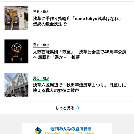
見る・遊ぶ
浅草に手作り指輪店「nane tokyo浅草はなれ」
伝統の鍛金技法で
見る・遊ぶ
太鼓芸能集団「鼓童」、浅草公会堂で45周年公演
へ 最新作「遥か－」披露
見る・遊ぶ
浅草六区周辺で「秋田竿燈浅草まつり」 日差しに
映える職人の妙技に歓声
もっと見る