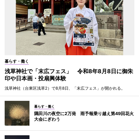
暮らす・働く
浅草神社で「末広フェス」 令和8年8月8日に御朱
印や日本画・投扇興体験
浅草神社（台東区浅草2）で8月8日、「末広フェス」が開かれる。
暮らす・働く
隅田川の夜空に2万発 雨予報乗り越え第49回花火
大会にぎわう