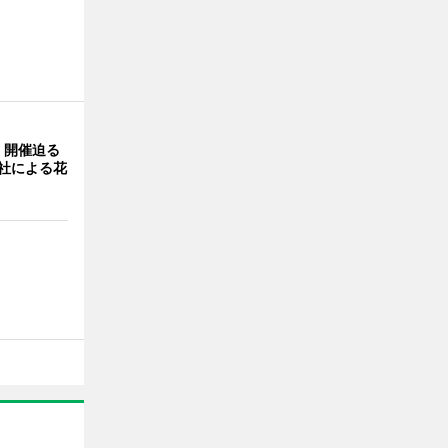
」開催迫る
0社による花