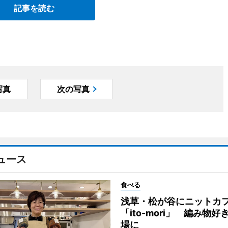
記事を読む
写真
次の写真
ュース
食べる
浅草・松が谷にニットカ
「ito-mori」 編み物
場に