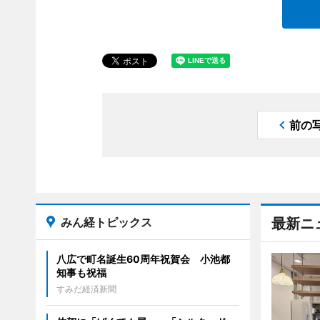
前の
みん経トピックス
最新ニ
八広で町名誕生60周年祝賀会 小池都
知事も祝福
すみだ経済新聞