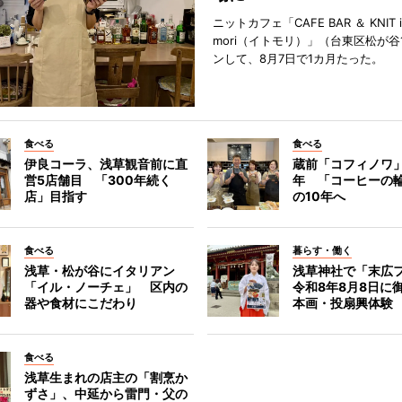
ニットカフェ「CAFE BAR ＆ KNIT i
mori（イトモリ）」（台東区松が谷
ンして、8月7日で1カ月たった。
食べる
食べる
伊良コーラ、浅草観音前に直
蔵前「コフィノワ」
営5店舗目 「300年続く
年 「コーヒーの
店」目指す
の10年へ
食べる
暮らす・働く
浅草・松が谷にイタリアン
浅草神社で「末広
「イル・ノーチェ」 区内の
令和8年8月8日に
器や食材にこだわり
本画・投扇興体験
食べる
浅草生まれの店主の「割烹か
ずさ」、中延から雷門・父の