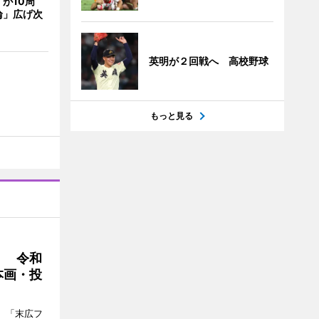
が10周
輪」広げ次
英明が２回戦へ 高校野球
もっと見る
」 令和
本画・投
、「末広フ