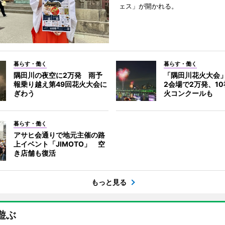
ェス」が開かれる。
暮らす・働く
暮らす・働く
隅田川の夜空に2万発 雨予
「隅田川花火大会
報乗り越え第49回花火大会に
2会場で2万発、1
ぎわう
火コンクールも
暮らす・働く
アサヒ会通りで地元主催の路
上イベント「JIMOTO」 空
き店舗も復活
もっと見る
遊ぶ