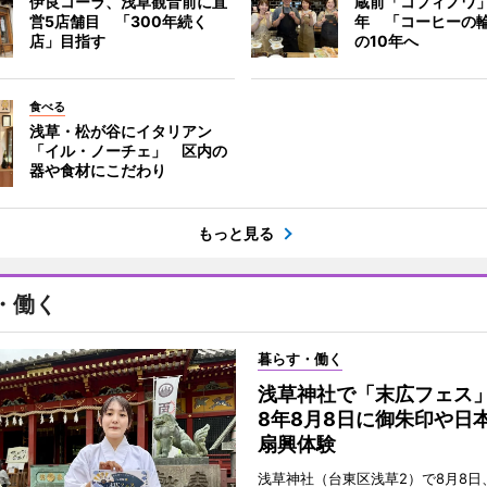
伊良コーラ、浅草観音前に直
蔵前「コフィノワ」
営5店舗目 「300年続く
年 「コーヒーの
店」目指す
の10年へ
食べる
浅草・松が谷にイタリアン
「イル・ノーチェ」 区内の
器や食材にこだわり
もっと見る
・働く
暮らす・働く
浅草神社で「末広フェス
8年8月8日に御朱印や日
扇興体験
浅草神社（台東区浅草2）で8月8日