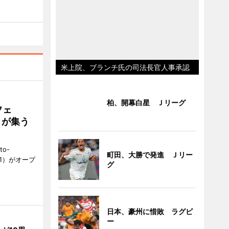
米上院、ブランチ氏の司法長官人事承認
柏、開幕白星 Ｊリーグ
フェ
好きが集う
to-
町田、大勝で発進 Ｊリー
1）がオープ
グ
日本、豪州に惜敗 ラグビ
ー