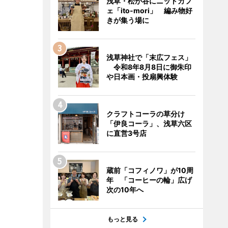
浅草・松が谷にニットカフ
ェ「ito-mori」 編み物好
きが集う場に
浅草神社で「末広フェス」
令和8年8月8日に御朱印
や日本画・投扇興体験
クラフトコーラの草分け
「伊良コーラ」、浅草六区
に直営3号店
蔵前「コフィノワ」が10周
年 「コーヒーの輪」広げ
次の10年へ
もっと見る