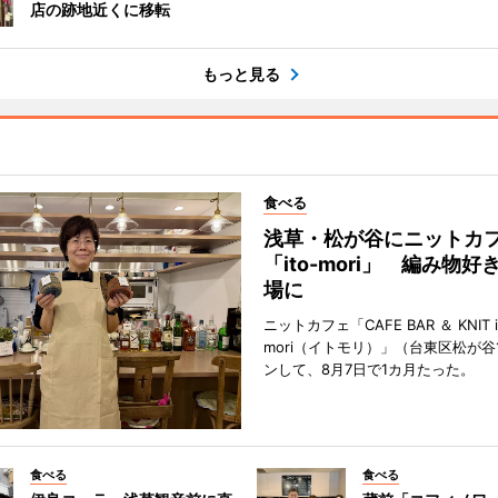
店の跡地近くに移転
もっと見る
食べる
浅草・松が谷にニットカ
「ito-mori」 編み物
場に
ニットカフェ「CAFE BAR ＆ KNIT i
mori（イトモリ）」（台東区松が谷
ンして、8月7日で1カ月たった。
食べる
食べる