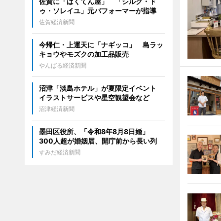
佐賀に「ばくてん屋」 「シルク・ド
ゥ・ソレイユ」元パフォーマーが指導
佐賀経済新聞
今帰仁・上運天に「ナギッコ」 島ラッ
キョウやモズクの加工品販売
やんばる経済新聞
沼津「淡島ホテル」が夏限定イベント
イラストサービスや星空観望会など
沼津経済新聞
墨田区役所、「令和8年8月8日婚」
300人超が婚姻届、開庁前から長い列
すみだ経済新聞