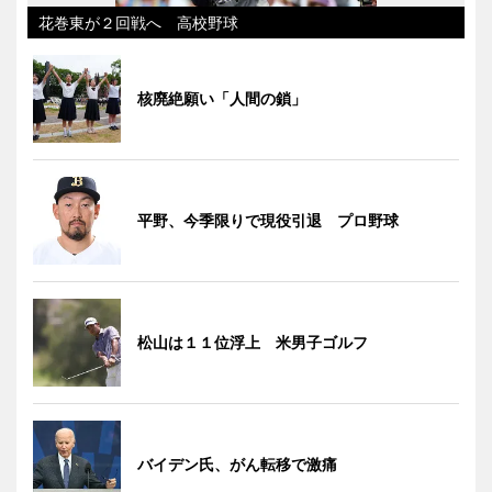
花巻東が２回戦へ 高校野球
核廃絶願い「人間の鎖」
平野、今季限りで現役引退 プロ野球
松山は１１位浮上 米男子ゴルフ
バイデン氏、がん転移で激痛