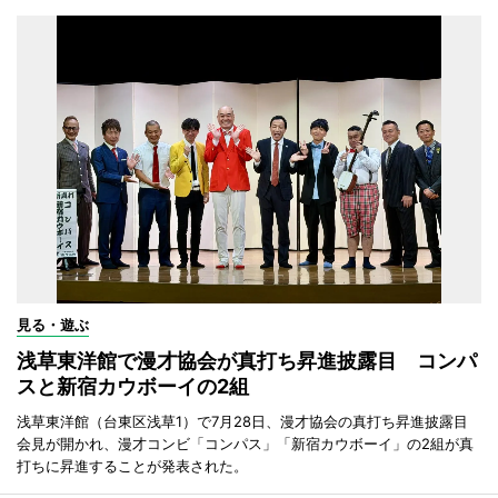
見る・遊ぶ
浅草東洋館で漫才協会が真打ち昇進披露目 コンパ
スと新宿カウボーイの2組
浅草東洋館（台東区浅草1）で7月28日、漫才協会の真打ち昇進披露目
会見が開かれ、漫才コンビ「コンパス」「新宿カウボーイ」の2組が真
打ちに昇進することが発表された。