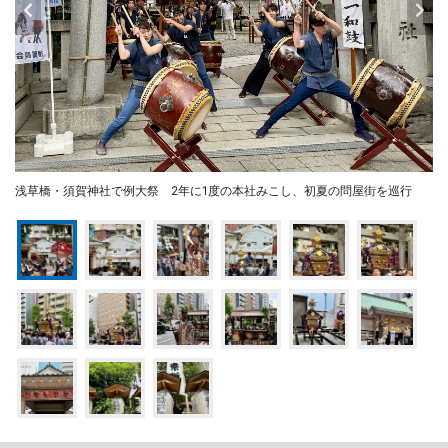
浅草橋・須賀神社で例大祭 2年に1度の本社みこし、初夏の問屋街を巡行