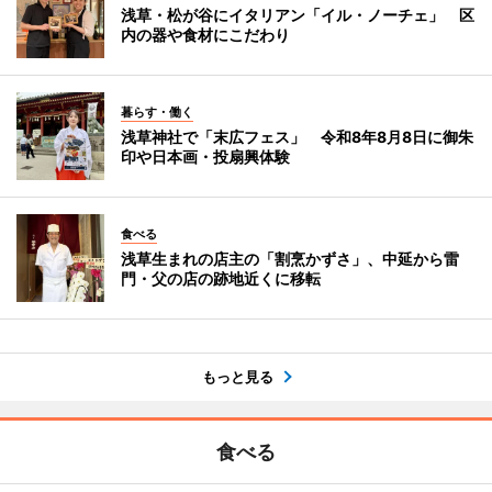
浅草・松が谷にイタリアン「イル・ノーチェ」 区
内の器や食材にこだわり
暮らす・働く
浅草神社で「末広フェス」 令和8年8月8日に御朱
印や日本画・投扇興体験
食べる
浅草生まれの店主の「割烹かずさ」、中延から雷
門・父の店の跡地近くに移転
もっと見る
食べる