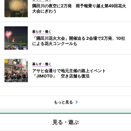
隅田川の夜空に2万発 雨予報乗り越え第49回花火
大会にぎわう
暮らす・働く
「隅田川花火大会」開催迫る 2会場で2万発、10社
による花火コンクールも
暮らす・働く
アサヒ会通りで地元主催の路上イベント
「JIMOTO」 空き店舗も復活
もっと見る
見る・遊ぶ