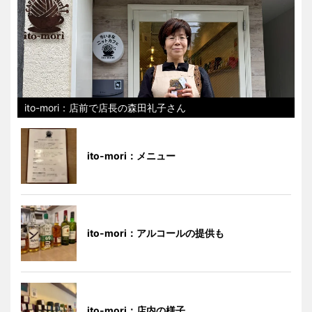
ito-mori：店前で店長の森田礼子さん
ito-mori：メニュー
ito-mori：アルコールの提供も
ito-mori：店内の様子