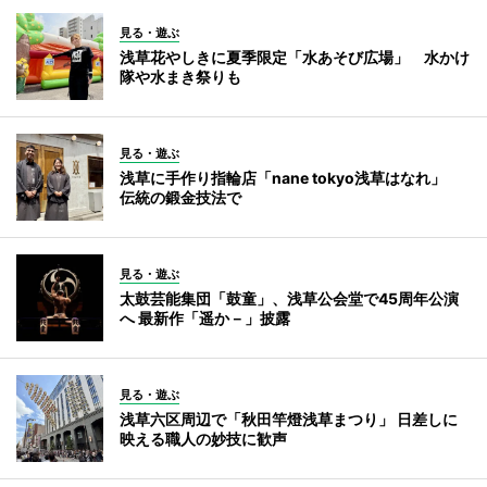
見る・遊ぶ
浅草花やしきに夏季限定「水あそび広場」 水かけ
隊や水まき祭りも
見る・遊ぶ
浅草に手作り指輪店「nane tokyo浅草はなれ」
伝統の鍛金技法で
見る・遊ぶ
太鼓芸能集団「鼓童」、浅草公会堂で45周年公演
へ 最新作「遥か－」披露
見る・遊ぶ
浅草六区周辺で「秋田竿燈浅草まつり」 日差しに
映える職人の妙技に歓声