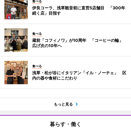
食べる
伊良コーラ、浅草観音前に直営5店舗目 「300年
続く店」目指す
食べる
蔵前「コフィノワ」が10周年 「コーヒーの輪」
広げ次の10年へ
食べる
浅草・松が谷にイタリアン「イル・ノーチェ」 区
内の器や食材にこだわり
もっと見る
暮らす・働く