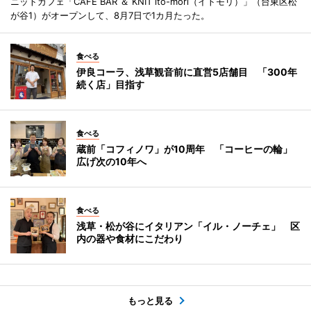
ニットカフェ「CAFE BAR ＆ KNIT ito-mori（イトモリ）」（台東区松
が谷1）がオープンして、8月7日で1カ月たった。
食べる
伊良コーラ、浅草観音前に直営5店舗目 「300年
続く店」目指す
食べる
蔵前「コフィノワ」が10周年 「コーヒーの輪」
広げ次の10年へ
食べる
浅草・松が谷にイタリアン「イル・ノーチェ」 区
内の器や食材にこだわり
もっと見る