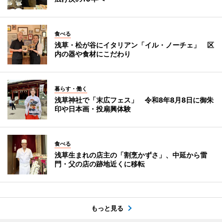
食べる
浅草・松が谷にイタリアン「イル・ノーチェ」 区
内の器や食材にこだわり
暮らす・働く
浅草神社で「末広フェス」 令和8年8月8日に御朱
印や日本画・投扇興体験
食べる
浅草生まれの店主の「割烹かずさ」、中延から雷
門・父の店の跡地近くに移転
もっと見る