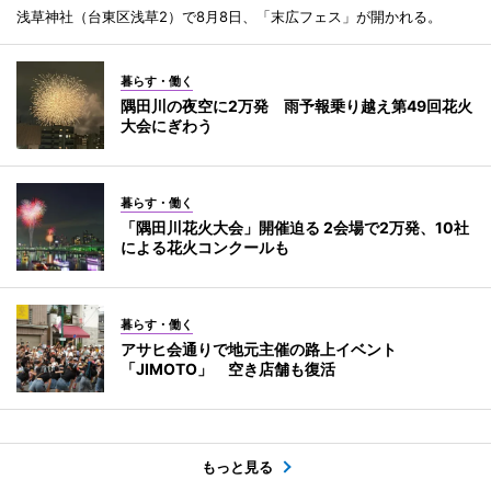
浅草神社（台東区浅草2）で8月8日、「末広フェス」が開かれる。
暮らす・働く
隅田川の夜空に2万発 雨予報乗り越え第49回花火
大会にぎわう
暮らす・働く
「隅田川花火大会」開催迫る 2会場で2万発、10社
による花火コンクールも
暮らす・働く
アサヒ会通りで地元主催の路上イベント
「JIMOTO」 空き店舗も復活
もっと見る