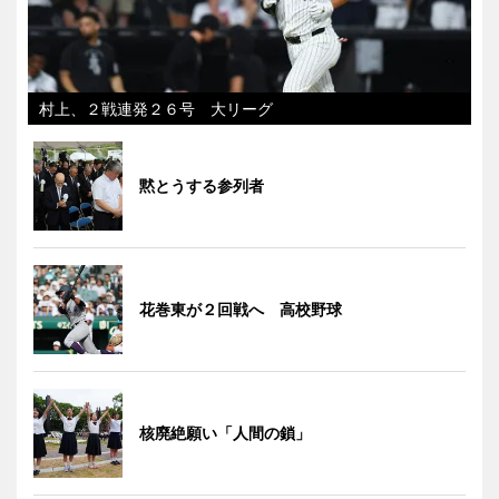
村上、２戦連発２６号 大リーグ
黙とうする参列者
花巻東が２回戦へ 高校野球
核廃絶願い「人間の鎖」