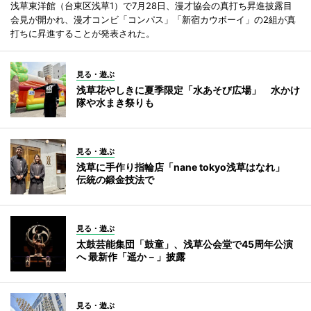
浅草東洋館（台東区浅草1）で7月28日、漫才協会の真打ち昇進披露目
会見が開かれ、漫才コンビ「コンパス」「新宿カウボーイ」の2組が真
打ちに昇進することが発表された。
見る・遊ぶ
浅草花やしきに夏季限定「水あそび広場」 水かけ
隊や水まき祭りも
見る・遊ぶ
浅草に手作り指輪店「nane tokyo浅草はなれ」
伝統の鍛金技法で
見る・遊ぶ
太鼓芸能集団「鼓童」、浅草公会堂で45周年公演
へ 最新作「遥か－」披露
見る・遊ぶ