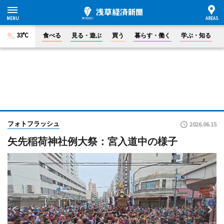
33°C
食べる
見る・遊ぶ
買う
暮らす・働く
学ぶ・知る
フォトフラッシュ
2026.06.15
矢先稲荷神社例大祭：宮入道中の様子