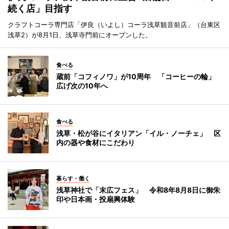
続く店」目指す
クラフトコーラ専門店「伊良（いよし）コーラ浅草観音前店」（台東区
浅草2）が8月1日、浅草寺門前にオープンした。
食べる
蔵前「コフィノワ」が10周年 「コーヒーの輪」
広げ次の10年へ
食べる
浅草・松が谷にイタリアン「イル・ノーチェ」 区
内の器や食材にこだわり
暮らす・働く
浅草神社で「末広フェス」 令和8年8月8日に御朱
印や日本画・投扇興体験