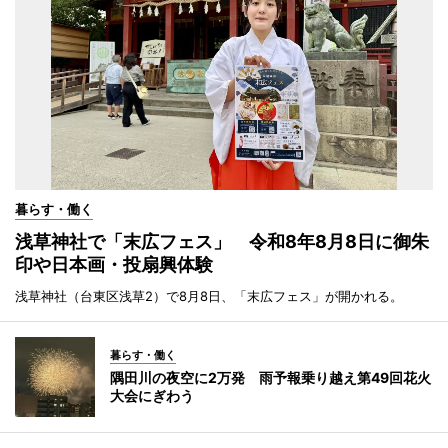
暮らす・働く
浅草神社で「末広フェス」 令和8年8月8日に御朱
印や日本画・投扇興体験
浅草神社（台東区浅草2）で8月8日、「末広フェス」が開かれる。
暮らす・働く
隅田川の夜空に2万発 雨予報乗り越え第49回花火
大会にぎわう