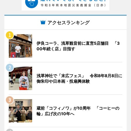
アクセスランキング
伊良コーラ、浅草観音前に直営5店舗目 「3
00年続く店」目指す
浅草神社で「末広フェス」 令和8年8月8日に
御朱印や日本画・投扇興体験
蔵前「コフィノワ」が10周年 「コーヒーの
輪」広げ次の10年へ