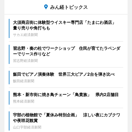
みん経トピックス
大須商店街に体験型ウイスキー専門店「たまにわ酒店」
量り売りや角打ちも
サカエ経済新聞
習志野・奏の杜でワークショップ 住民が育てたラベンダ
ーでリース作りなど
習志野経済新聞
飯田でピアノ演奏体験 世界三大ピアノ2台を弾き比べ
飯田経済新聞
熊本・新市街に焼き鳥チェーン「鳥貴族」 県内2店舗目
熊本経済新聞
宇部の植物館で「夏休み特別企画」 涼しい夜にカブクワ
や夜咲花観賞
山口宇部経済新聞