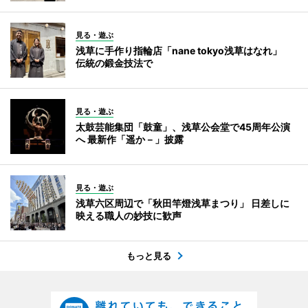
見る・遊ぶ
浅草に手作り指輪店「nane tokyo浅草はなれ」
伝統の鍛金技法で
見る・遊ぶ
太鼓芸能集団「鼓童」、浅草公会堂で45周年公演
へ 最新作「遥か－」披露
見る・遊ぶ
浅草六区周辺で「秋田竿燈浅草まつり」 日差しに
映える職人の妙技に歓声
もっと見る