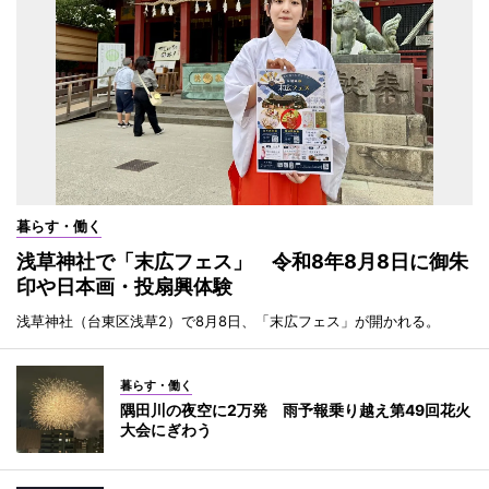
暮らす・働く
浅草神社で「末広フェス」 令和8年8月8日に御朱
印や日本画・投扇興体験
浅草神社（台東区浅草2）で8月8日、「末広フェス」が開かれる。
暮らす・働く
隅田川の夜空に2万発 雨予報乗り越え第49回花火
大会にぎわう