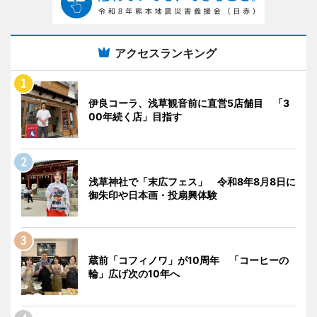
アクセスランキング
伊良コーラ、浅草観音前に直営5店舗目 「3
00年続く店」目指す
浅草神社で「末広フェス」 令和8年8月8日に
御朱印や日本画・投扇興体験
蔵前「コフィノワ」が10周年 「コーヒーの
輪」広げ次の10年へ