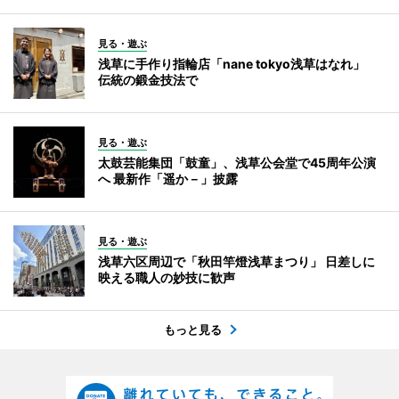
見る・遊ぶ
浅草に手作り指輪店「nane tokyo浅草はなれ」
伝統の鍛金技法で
見る・遊ぶ
太鼓芸能集団「鼓童」、浅草公会堂で45周年公演
へ 最新作「遥か－」披露
見る・遊ぶ
浅草六区周辺で「秋田竿燈浅草まつり」 日差しに
映える職人の妙技に歓声
もっと見る