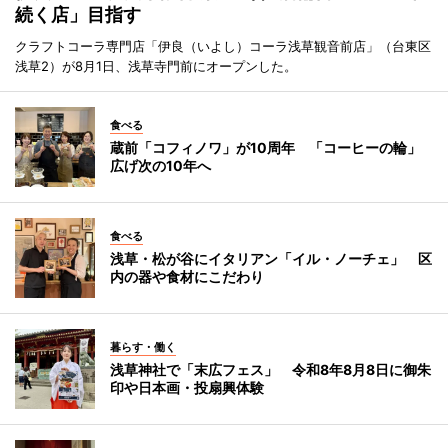
続く店」目指す
クラフトコーラ専門店「伊良（いよし）コーラ浅草観音前店」（台東区
浅草2）が8月1日、浅草寺門前にオープンした。
食べる
蔵前「コフィノワ」が10周年 「コーヒーの輪」
広げ次の10年へ
食べる
浅草・松が谷にイタリアン「イル・ノーチェ」 区
内の器や食材にこだわり
暮らす・働く
浅草神社で「末広フェス」 令和8年8月8日に御朱
印や日本画・投扇興体験