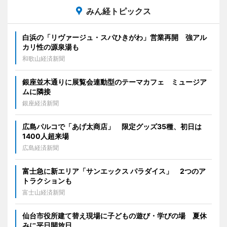
みん経トピックス
白浜の「リヴァージュ・スパひきがわ」営業再開 強アル
カリ性の源泉湯も
和歌山経済新聞
銀座並木通りに展覧会連動型のテーマカフェ ミュージア
ムに隣接
銀座経済新聞
広島パルコで「あげ太商店」 限定グッズ35種、初日は
1400人超来場
広島経済新聞
富士急に新エリア「サンエックス パラダイス」 2つのア
トラクションも
富士山経済新聞
仙台市役所建て替え現場に子どもの遊び・学びの場 夏休
みに平日開放日