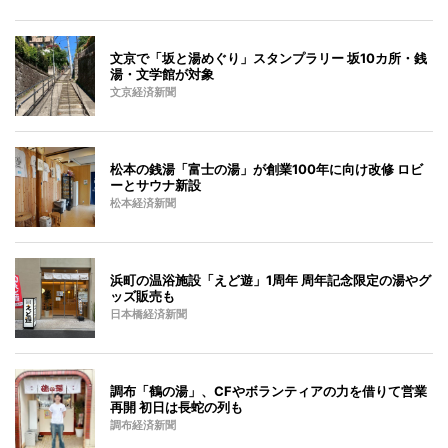
文京で「坂と湯めぐり」スタンプラリー 坂10カ所・銭
湯・文学館が対象
文京経済新聞
松本の銭湯「富士の湯」が創業100年に向け改修 ロビ
ーとサウナ新設
松本経済新聞
浜町の温浴施設「えど遊」1周年 周年記念限定の湯やグ
ッズ販売も
日本橋経済新聞
調布「鶴の湯」、CFやボランティアの力を借りて営業
再開 初日は長蛇の列も
調布経済新聞