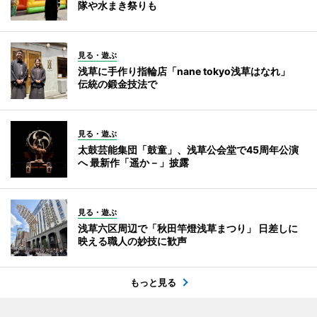
隊や水まき祭りも
見る・遊ぶ
浅草に手作り指輪店「nane tokyo浅草はなれ」
伝統の鍛金技法で
見る・遊ぶ
太鼓芸能集団「鼓童」、浅草公会堂で45周年公演
へ 最新作「遥か－」披露
見る・遊ぶ
浅草六区周辺で「秋田竿燈浅草まつり」 日差しに
映える職人の妙技に歓声
もっと見る