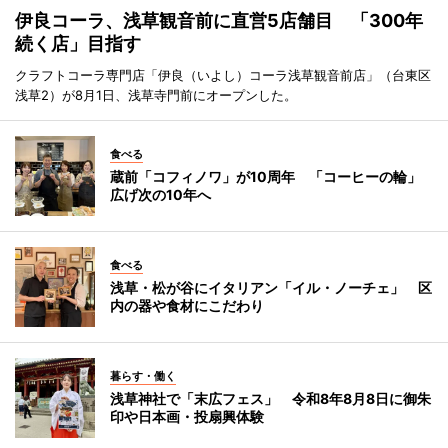
伊良コーラ、浅草観音前に直営5店舗目 「300年
続く店」目指す
クラフトコーラ専門店「伊良（いよし）コーラ浅草観音前店」（台東区
浅草2）が8月1日、浅草寺門前にオープンした。
食べる
蔵前「コフィノワ」が10周年 「コーヒーの輪」
広げ次の10年へ
食べる
浅草・松が谷にイタリアン「イル・ノーチェ」 区
内の器や食材にこだわり
暮らす・働く
浅草神社で「末広フェス」 令和8年8月8日に御朱
印や日本画・投扇興体験