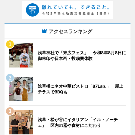
アクセスランキング
浅草神社で「末広フェス」 令和8年8月8日に
御朱印や日本画・投扇興体験
浅草橋にネオ中華ビストロ「87Lab.」 屋上
テラスでBBQも
浅草・松が谷にイタリアン「イル・ノーチ
ェ」 区内の器や食材にこだわり