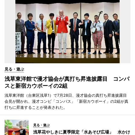
見る・遊ぶ
浅草東洋館で漫才協会が真打ち昇進披露目 コンパ
スと新宿カウボーイの2組
浅草東洋館（台東区浅草1）で7月28日、漫才協会の真打ち昇進披露目
会見が開かれ、漫才コンビ「コンパス」「新宿カウボーイ」の2組が真
打ちに昇進することが発表された。
見る・遊ぶ
浅草花やしきに夏季限定「水あそび広場」 水かけ