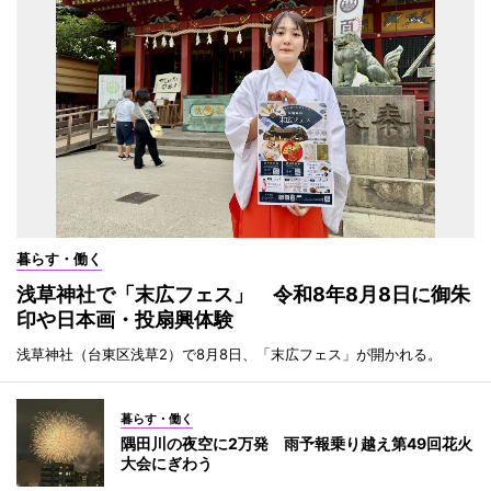
暮らす・働く
浅草神社で「末広フェス」 令和8年8月8日に御朱
印や日本画・投扇興体験
浅草神社（台東区浅草2）で8月8日、「末広フェス」が開かれる。
暮らす・働く
隅田川の夜空に2万発 雨予報乗り越え第49回花火
大会にぎわう