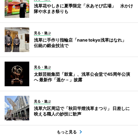
浅草花やしきに夏季限定「水あそび広場」 水かけ
隊や水まき祭りも
見る・遊ぶ
浅草に手作り指輪店「nane tokyo浅草はなれ」
伝統の鍛金技法で
見る・遊ぶ
太鼓芸能集団「鼓童」、浅草公会堂で45周年公演
へ 最新作「遥か－」披露
見る・遊ぶ
浅草六区周辺で「秋田竿燈浅草まつり」 日差しに
映える職人の妙技に歓声
もっと見る