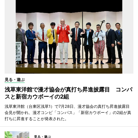
見る・遊ぶ
浅草東洋館で漫才協会が真打ち昇進披露目 コンパ
スと新宿カウボーイの2組
浅草東洋館（台東区浅草1）で7月28日、漫才協会の真打ち昇進披露目
会見が開かれ、漫才コンビ「コンパス」「新宿カウボーイ」の2組が真
打ちに昇進することが発表された。
見る・遊ぶ