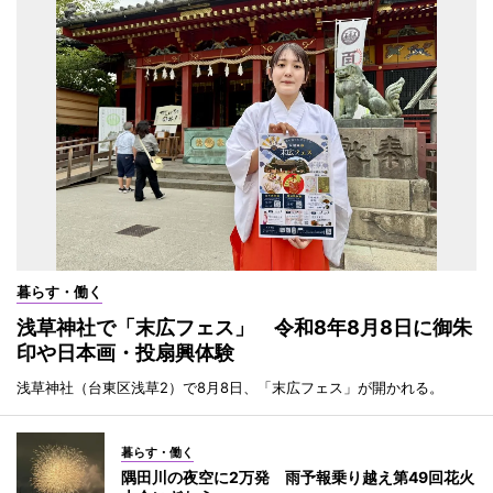
暮らす・働く
浅草神社で「末広フェス」 令和8年8月8日に御朱
印や日本画・投扇興体験
浅草神社（台東区浅草2）で8月8日、「末広フェス」が開かれる。
暮らす・働く
隅田川の夜空に2万発 雨予報乗り越え第49回花火