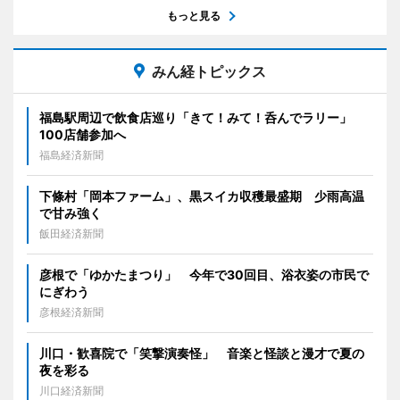
もっと見る
みん経トピックス
福島駅周辺で飲食店巡り「きて！みて！呑んでラリー」
100店舗参加へ
福島経済新聞
下條村「岡本ファーム」、黒スイカ収穫最盛期 少雨高温
で甘み強く
飯田経済新聞
彦根で「ゆかたまつり」 今年で30回目、浴衣姿の市民で
にぎわう
彦根経済新聞
川口・歓喜院で「笑撃演奏怪」 音楽と怪談と漫才で夏の
夜を彩る
川口経済新聞