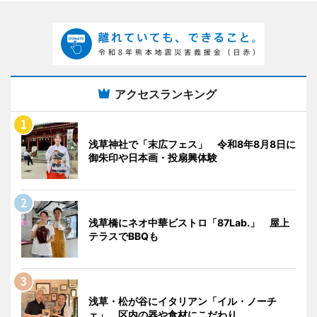
アクセスランキング
浅草神社で「末広フェス」 令和8年8月8日に
御朱印や日本画・投扇興体験
浅草橋にネオ中華ビストロ「87Lab.」 屋上
テラスでBBQも
浅草・松が谷にイタリアン「イル・ノーチ
ェ」 区内の器や食材にこだわり