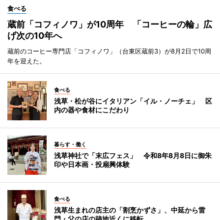
食べる
蔵前「コフィノワ」が10周年 「コーヒーの輪」広
げ次の10年へ
蔵前のコーヒー専門店「コフィノワ」（台東区蔵前3）が8月2日で10周
年を迎えた。
食べる
浅草・松が谷にイタリアン「イル・ノーチェ」 区
内の器や食材にこだわり
暮らす・働く
浅草神社で「末広フェス」 令和8年8月8日に御朱
印や日本画・投扇興体験
食べる
浅草生まれの店主の「割烹かずさ」、中延から雷
門・父の店の跡地近くに移転