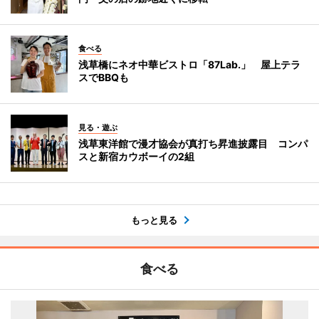
食べる
浅草橋にネオ中華ビストロ「87Lab.」 屋上テラ
スでBBQも
見る・遊ぶ
浅草東洋館で漫才協会が真打ち昇進披露目 コンパ
スと新宿カウボーイの2組
もっと見る
食べる