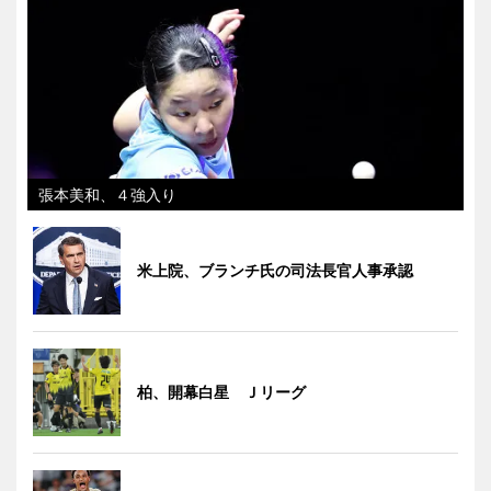
張本美和、４強入り
米上院、ブランチ氏の司法長官人事承認
柏、開幕白星 Ｊリーグ