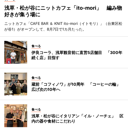
浅草・松が谷にニットカフェ「ito-mori」 編み物
好きが集う場に
ニットカフェ「CAFE BAR ＆ KNIT ito-mori（イトモリ）」（台東区松
が谷1）がオープンして、8月7日で1カ月たった。
食べる
伊良コーラ、浅草観音前に直営5店舗目 「300年
続く店」目指す
食べる
蔵前「コフィノワ」が10周年 「コーヒーの輪」
広げ次の10年へ
食べる
浅草・松が谷にイタリアン「イル・ノーチェ」 区
内の器や食材にこだわり