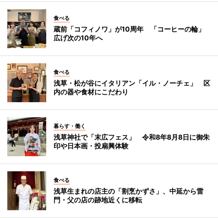
食べる
蔵前「コフィノワ」が10周年 「コーヒーの輪」
広げ次の10年へ
食べる
浅草・松が谷にイタリアン「イル・ノーチェ」 区
内の器や食材にこだわり
暮らす・働く
浅草神社で「末広フェス」 令和8年8月8日に御朱
印や日本画・投扇興体験
食べる
浅草生まれの店主の「割烹かずさ」、中延から雷
門・父の店の跡地近くに移転