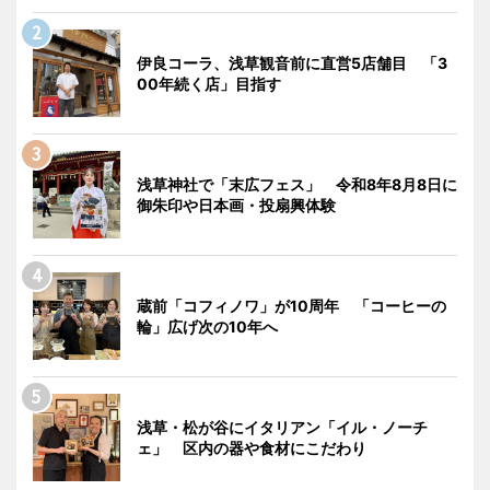
伊良コーラ、浅草観音前に直営5店舗目 「3
00年続く店」目指す
浅草神社で「末広フェス」 令和8年8月8日に
御朱印や日本画・投扇興体験
蔵前「コフィノワ」が10周年 「コーヒーの
輪」広げ次の10年へ
浅草・松が谷にイタリアン「イル・ノーチ
ェ」 区内の器や食材にこだわり