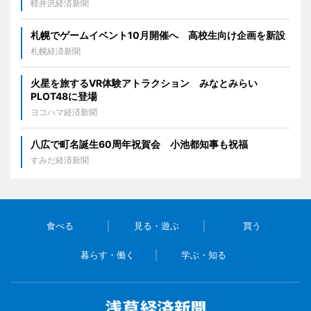
軽井沢経済新聞
札幌でゲームイベント10月開催へ 高校生向け企画を新設
札幌経済新聞
火星を旅するVR体験アトラクション みなとみらい
PLOT48に登場
ヨコハマ経済新聞
八広で町名誕生60周年祝賀会 小池都知事も祝福
すみだ経済新聞
食べる
見る・遊ぶ
買う
暮らす・働く
学ぶ・知る