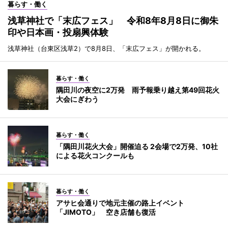
暮らす・働く
浅草神社で「末広フェス」 令和8年8月8日に御朱
印や日本画・投扇興体験
浅草神社（台東区浅草2）で8月8日、「末広フェス」が開かれる。
暮らす・働く
隅田川の夜空に2万発 雨予報乗り越え第49回花火
大会にぎわう
暮らす・働く
「隅田川花火大会」開催迫る 2会場で2万発、10社
による花火コンクールも
暮らす・働く
アサヒ会通りで地元主催の路上イベント
「JIMOTO」 空き店舗も復活