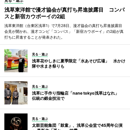
見る・遊ぶ
浅草東洋館で漫才協会が真打ち昇進披露目 コンパ
スと新宿カウボーイの2組
浅草東洋館（台東区浅草1）で7月28日、漫才協会の真打ち昇進披露目
会見が開かれ、漫才コンビ「コンパス」「新宿カウボーイ」の2組が真
打ちに昇進することが発表された。
見る・遊ぶ
浅草花やしきに夏季限定「水あそび広場」 水かけ
隊や水まき祭りも
見る・遊ぶ
浅草に手作り指輪店「nane tokyo浅草はなれ」
伝統の鍛金技法で
見る・遊ぶ
太鼓芸能集団「鼓童」、浅草公会堂で45周年公演