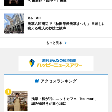
へ 最新作「遥か－」披露
見る・遊ぶ
浅草六区周辺で「秋田竿燈浅草まつり」 日差しに
映える職人の妙技に歓声
もっと見る
アクセスランキング
浅草・松が谷にニットカフェ「ito-mori」
編み物好きが集う場に