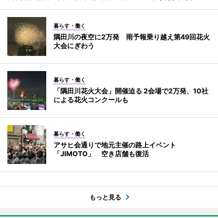
暮らす・働く
隅田川の夜空に2万発 雨予報乗り越え第49回花火
大会にぎわう
暮らす・働く
「隅田川花火大会」開催迫る 2会場で2万発、10社
による花火コンクールも
暮らす・働く
アサヒ会通りで地元主催の路上イベント
「JIMOTO」 空き店舗も復活
もっと見る