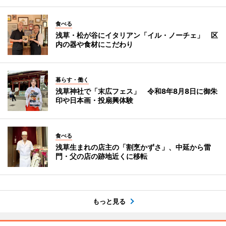
食べる
浅草・松が谷にイタリアン「イル・ノーチェ」 区
内の器や食材にこだわり
暮らす・働く
浅草神社で「末広フェス」 令和8年8月8日に御朱
印や日本画・投扇興体験
食べる
浅草生まれの店主の「割烹かずさ」、中延から雷
門・父の店の跡地近くに移転
もっと見る