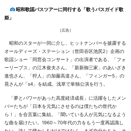
昭和歌謡バスツアーに同行する「歌うバスガイド歌
姫」
［広告］
昭和のスターが一同に介し、ヒットナンバーを披露する
オールディーズ・ステーション（世田谷区池尻2）企画の
歌謡ショー「同窓会コンサート」の出演者である、「フォ
ーリーブス」の江木俊夫さん、「新新御三家」のあいざき
進也さん、「狩人」の加藤高道さん、「フィンガー5」の
晃さんが「s4」を結成。浅草で単独公演を行う。
「夢とパワーがあった高度経済成長」に活躍をしたメン
バーたちが「日本を元気にさせるのは僕たちの世代か
ら！」を合言葉に集結。「聞いている人が元気になるよう
な曲を届けたい。1960～70年代の力をもう一度再認識し
たい。決して懐かしむだけではなく、まず自分たちと、そ