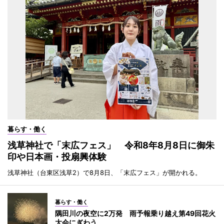
暮らす・働く
浅草神社で「末広フェス」 令和8年8月8日に御朱
印や日本画・投扇興体験
浅草神社（台東区浅草2）で8月8日、「末広フェス」が開かれる。
暮らす・働く
隅田川の夜空に2万発 雨予報乗り越え第49回花火
大会にぎわう