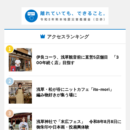
アクセスランキング
伊良コーラ、浅草観音前に直営5店舗目 「3
00年続く店」目指す
浅草・松が谷にニットカフェ「ito-mori」
編み物好きが集う場に
浅草神社で「末広フェス」 令和8年8月8日に
御朱印や日本画・投扇興体験