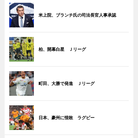
米上院、ブランチ氏の司法長官人事承認
柏、開幕白星 Ｊリーグ
町田、大勝で発進 Ｊリーグ
日本、豪州に惜敗 ラグビー