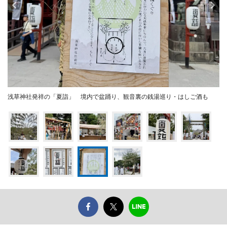
浅草神社発祥の「夏詣」 境内で盆踊り、観音裏の銭湯巡り・はしご酒も