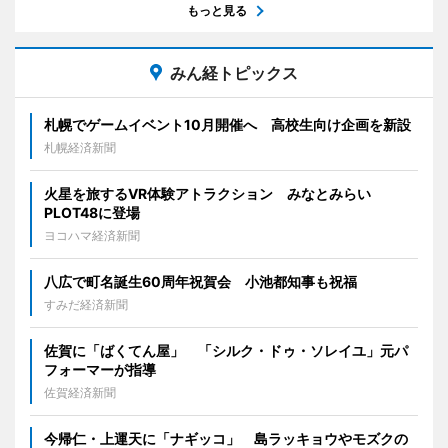
もっと見る
みん経トピックス
札幌でゲームイベント10月開催へ 高校生向け企画を新設
札幌経済新聞
火星を旅するVR体験アトラクション みなとみらい
PLOT48に登場
ヨコハマ経済新聞
八広で町名誕生60周年祝賀会 小池都知事も祝福
すみだ経済新聞
佐賀に「ばくてん屋」 「シルク・ドゥ・ソレイユ」元パ
フォーマーが指導
佐賀経済新聞
今帰仁・上運天に「ナギッコ」 島ラッキョウやモズクの