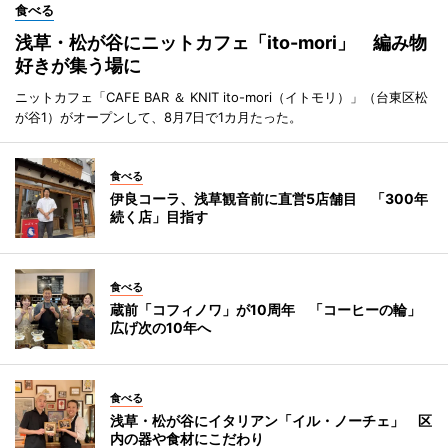
食べる
浅草・松が谷にニットカフェ「ito-mori」 編み物
好きが集う場に
ニットカフェ「CAFE BAR ＆ KNIT ito-mori（イトモリ）」（台東区松
が谷1）がオープンして、8月7日で1カ月たった。
食べる
伊良コーラ、浅草観音前に直営5店舗目 「300年
続く店」目指す
食べる
蔵前「コフィノワ」が10周年 「コーヒーの輪」
広げ次の10年へ
食べる
浅草・松が谷にイタリアン「イル・ノーチェ」 区
内の器や食材にこだわり