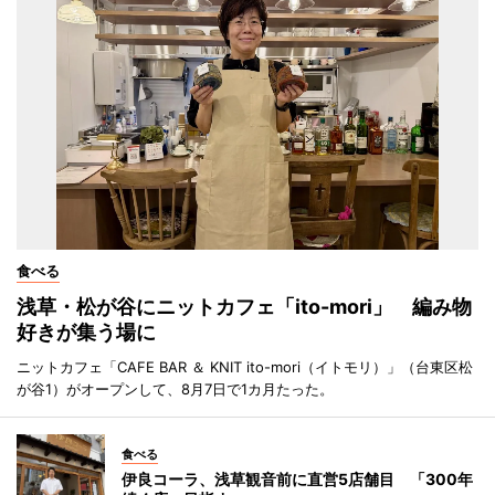
食べる
浅草・松が谷にニットカフェ「ito-mori」 編み物
好きが集う場に
ニットカフェ「CAFE BAR ＆ KNIT ito-mori（イトモリ）」（台東区松
が谷1）がオープンして、8月7日で1カ月たった。
食べる
伊良コーラ、浅草観音前に直営5店舗目 「300年