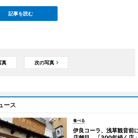
記事を読む
写真
次の写真
ュース
食べる
伊良コーラ、浅草観音前に
店舗目 「300年続く店