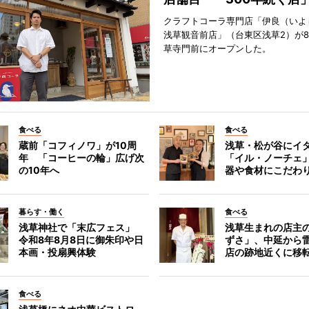
クラフトコーラ専門店「伊良（いよ
浅草観音前店」（台東区浅草2）が8
草寺門前にオープンした。
食べる
食べる
蔵前「コフィノワ」が10周
浅草・松が谷にイ
年 「コーヒーの輪」広げ次
「イル・ノーチェ
の10年へ
器や食材にこだわ
暮らす・働く
食べる
浅草神社で「末広フェス」
浅草生まれの店主
令和8年8月8日に御朱印や日
ずさ」、中延から
本画・投扇興体験
店の跡地近くに移
食べる