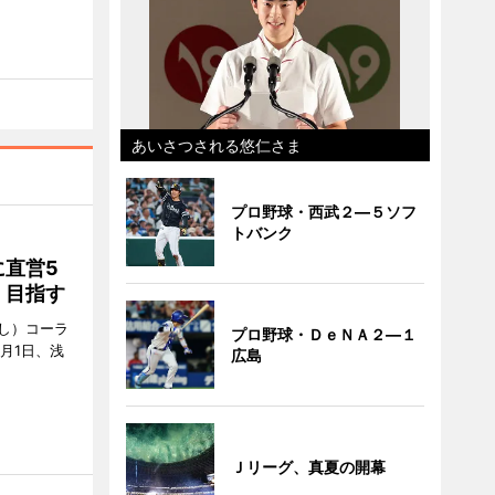
あいさつされる悠仁さま
プロ野球・西武２―５ソフ
トバンク
直営5
」目指す
し）コーラ
プロ野球・ＤｅＮＡ２―１
月1日、浅
広島
Ｊリーグ、真夏の開幕