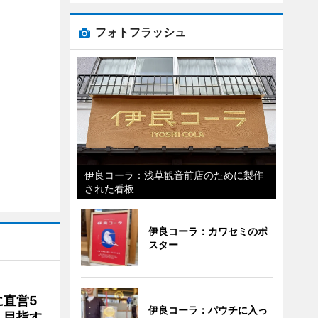
フォトフラッシュ
伊良コーラ：浅草観音前店のために製作
された看板
伊良コーラ：カワセミのポ
スター
直営5
伊良コーラ：パウチに入っ
」目指す