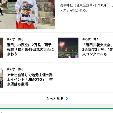
浅草神社（台東区浅草2）で8月8日
ェス」が開かれる。
暮らす・働く
暮らす・働く
隅田川の夜空に2万発 雨予
「隅田川花火大会
報乗り越え第49回花火大会に
2会場で2万発、1
ぎわう
火コンクールも
暮らす・働く
アサヒ会通りで地元主催の路
上イベント「JIMOTO」 空
き店舗も復活
もっと見る