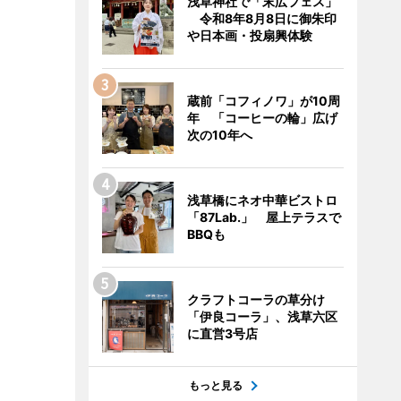
浅草神社で「末広フェス」
令和8年8月8日に御朱印
や日本画・投扇興体験
蔵前「コフィノワ」が10周
年 「コーヒーの輪」広げ
次の10年へ
浅草橋にネオ中華ビストロ
「87Lab.」 屋上テラスで
BBQも
クラフトコーラの草分け
「伊良コーラ」、浅草六区
に直営3号店
もっと見る