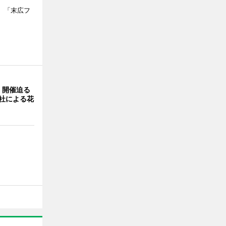
、「末広フ
」開催迫る
0社による花