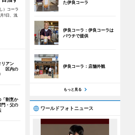
た伊良コーラ
し）コーラ
月1日、浅
伊良コーラ：伊良コーラは
パウチで提供
タリアン
伊良コーラ：店舗外観
」 区内の
り
もっと見る
の「割烹か
雷門・父の
ワールドフォトニュース
転