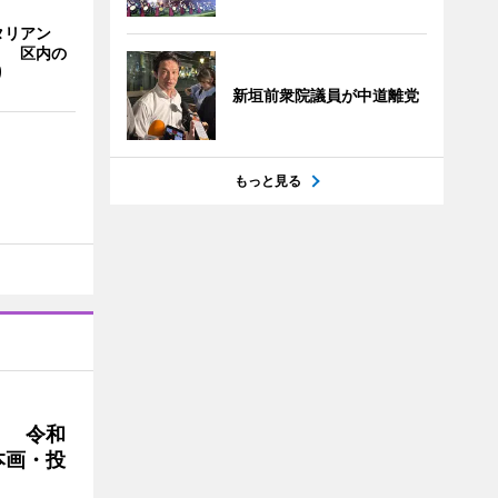
タリアン
」 区内の
り
新垣前衆院議員が中道離党
もっと見る
」 令和
本画・投