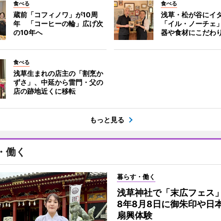
食べる
食べる
蔵前「コフィノワ」が10周
浅草・松が谷にイ
年 「コーヒーの輪」広げ次
「イル・ノーチェ
の10年へ
器や食材にこだわ
食べる
浅草生まれの店主の「割烹か
ずさ」、中延から雷門・父の
店の跡地近くに移転
もっと見る
・働く
暮らす・働く
浅草神社で「末広フェス
8年8月8日に御朱印や日
扇興体験