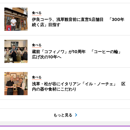
食べる
伊良コーラ、浅草観音前に直営5店舗目 「300年
続く店」目指す
食べる
蔵前「コフィノワ」が10周年 「コーヒーの輪」
広げ次の10年へ
食べる
浅草・松が谷にイタリアン「イル・ノーチェ」 区
内の器や食材にこだわり
もっと見る