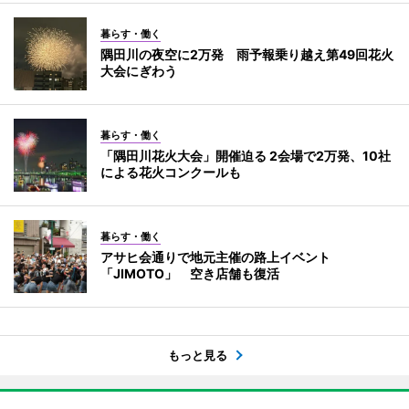
暮らす・働く
隅田川の夜空に2万発 雨予報乗り越え第49回花火
大会にぎわう
暮らす・働く
「隅田川花火大会」開催迫る 2会場で2万発、10社
による花火コンクールも
暮らす・働く
アサヒ会通りで地元主催の路上イベント
「JIMOTO」 空き店舗も復活
もっと見る