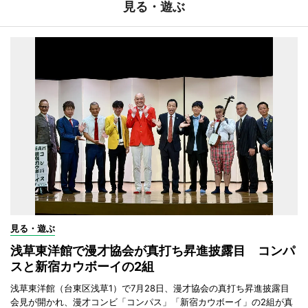
見る・遊ぶ
見る・遊ぶ
浅草東洋館で漫才協会が真打ち昇進披露目 コンパ
スと新宿カウボーイの2組
浅草東洋館（台東区浅草1）で7月28日、漫才協会の真打ち昇進披露目
会見が開かれ、漫才コンビ「コンパス」「新宿カウボーイ」の2組が真