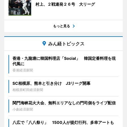
村上、２戦連発２６号 大リーグ
もっと見る
みん経トピックス
香港・九龍塘に韓国料理店「Social」 韓国定番料理を現
代風に
香港経済新聞
SC相模原、熊本と引き分け J3リーグ開幕
相模原町田経済新聞
関門海峡花火大会、無料エリアなしの門司側をライブ配信
小倉経済新聞
八広で「八八祭り」 1500人が提灯行列、多幸アートも