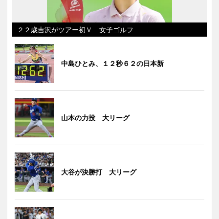
２２歳吉沢がツアー初Ｖ 女子ゴルフ
中島ひとみ、１２秒６２の日本新
山本の力投 大リーグ
大谷が決勝打 大リーグ