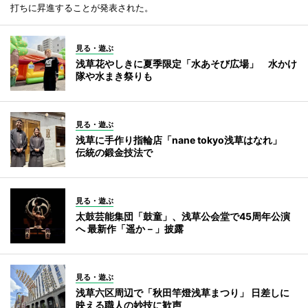
打ちに昇進することが発表された。
見る・遊ぶ
浅草花やしきに夏季限定「水あそび広場」 水かけ
隊や水まき祭りも
見る・遊ぶ
浅草に手作り指輪店「nane tokyo浅草はなれ」
伝統の鍛金技法で
見る・遊ぶ
太鼓芸能集団「鼓童」、浅草公会堂で45周年公演
へ 最新作「遥か－」披露
見る・遊ぶ
浅草六区周辺で「秋田竿燈浅草まつり」 日差しに
映える職人の妙技に歓声