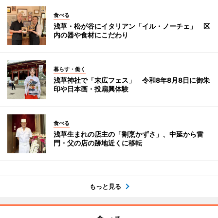
食べる
浅草・松が谷にイタリアン「イル・ノーチェ」 区
内の器や食材にこだわり
暮らす・働く
浅草神社で「末広フェス」 令和8年8月8日に御朱
印や日本画・投扇興体験
食べる
浅草生まれの店主の「割烹かずさ」、中延から雷
門・父の店の跡地近くに移転
もっと見る